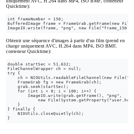
uniquement AVC, H.264 dans MP4, ISO BMF, conteneur
Quicktime):
int frameNumber = 150;

BufferedImage frame = FrameGrab.getFrame(new File(
Obtenir une séquence d'images à partir d'un film (prend en
charge uniquement AVC, H.264 dans MP4, ISO BMF,
conteneur Quicktime):
double startSec = 51.632;

FileChannelWrapper ch = null;

try {

    ch = NIOUtils.readableFileChannel(new File("fi
    FrameGrab fg = new FrameGrab(ch);

    grab.seek(startSec);

    for (int i = 0; i < 100; i++) {

        ImageIO.write(grab.getFrame(), "png",

            new File(System.getProperty("user.home
    }

} finally {

    NIOUtils.closeQuietly(ch);
