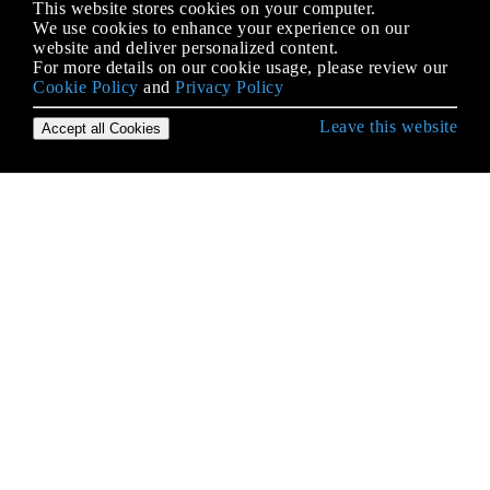
This website stores cookies on your computer.
We use cookies to enhance your experience on our
website and deliver personalized content.
For more details on our cookie usage, please review our
Cookie Policy
and
Privacy Policy
Leave this website
Accept all Cookies
Démarrer avec Android
Accès aux bases de données SQLite à l'aide de la
classe ContentValues
ACRA
Activité
ADB (Android Debug Bridge)
AdMob
Affichage
Affichage des annonces Google
AIDL