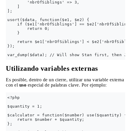
        'nbrOfSiblings' => 3,

    ]

];

usort($data, function($e1, $e2) {

    if ($e1['nbrOfSiblings'] == $e2['nbrOfSiblings
        return 0;

    }

    return $e1['nbrOfSiblings'] < $e2['nbrOfSiblin
});

Utilizando variables externas
Es posible, dentro de un cierre, utilizar una variable externa
con el
uso
especial de palabras clave. Por ejemplo:
<?php

$quantity = 1;

$calculator = function($number) use($quantity) {

    return $number + $quantity;

};
