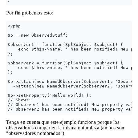
Por fin probemos esto:
<?php

$o = new ObservedStuff;

$observer1 = function(SplSubject $subject) {

    echo $this->name, ' has been notified! New pro
};

$observer2 = function(SplSubject $subject) {

    echo $this->name, ' has been notified! New pro
};

$o->attach(new NamedObserver($observer1, 'Observer
  ->attach(new NamedObserver($observer2, 'Observer
$o->setProperty('Hello world!');

// Shows:

// Observer1 has been notified! New property value
Tenga en cuenta que este ejemplo funciona porque los
observadores comparten la misma naturaleza (ambos son
"observadores nombrados").