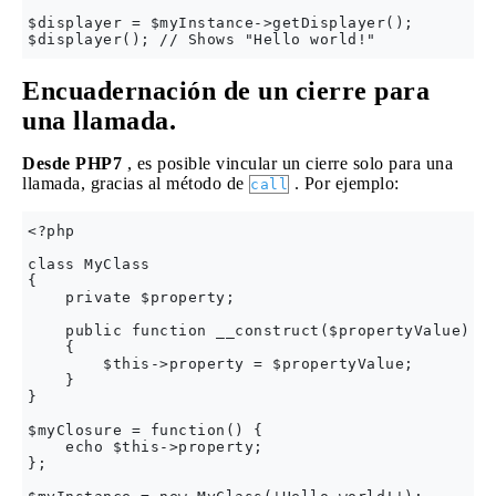
$displayer = $myInstance->getDisplayer();

Encuadernación de un cierre para
una llamada.
Desde PHP7
, es posible vincular un cierre solo para una
llamada, gracias al método de
. Por ejemplo:
call
<?php

class MyClass

{

    private $property;

    public function __construct($propertyValue)

    {

        $this->property = $propertyValue;

    }

}

$myClosure = function() {

    echo $this->property;

};
