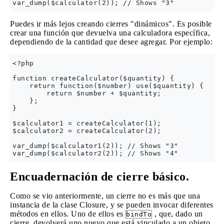
Puedes ir más lejos creando cierres "dinámicos". Es posible
crear una función que devuelva una calculadora específica,
dependiendo de la cantidad que desee agregar. Por ejemplo:
<?php

function createCalculator($quantity) {

    return function($number) use($quantity) {

        return $number + $quantity;

    };

}

$calculator1 = createCalculator(1);

$calculator2 = createCalculator(2);

var_dump($calculator1(2)); // Shows "3"

Encuadernación de cierre básico.
Como se vio anteriormente, un cierre no es más que una
instancia de la clase Closure, y se pueden invocar diferentes
métodos en ellos. Uno de ellos es
, que, dado un
bindTo
cierre, devolverá uno nuevo que está vinculado a un objeto