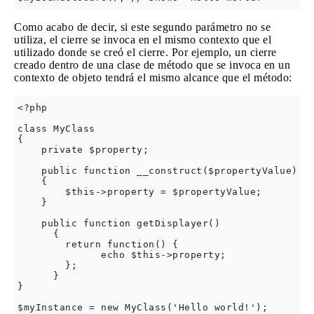
Como acabo de decir, si este segundo parámetro no se
utiliza, el cierre se invoca en el mismo contexto que el
utilizado donde se creó el cierre. Por ejemplo, un cierre
creado dentro de una clase de método que se invoca en un
contexto de objeto tendrá el mismo alcance que el método:
<?php

class MyClass

{

    private $property;

    public function __construct($propertyValue)

    {

        $this->property = $propertyValue;

    }

    public function getDisplayer()

      {

        return function() {

              echo $this->property;

        };

      }

}

$myInstance = new MyClass('Hello world!');
