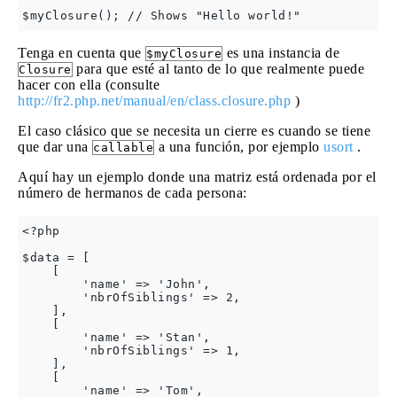
Tenga en cuenta que
es una instancia de
$myClosure
para que esté al tanto de lo que realmente puede
Closure
hacer con ella (consulte
http://fr2.php.net/manual/en/class.closure.php
)
El caso clásico que se necesita un cierre es cuando se tiene
que dar una
a una función, por ejemplo
usort
.
callable
Aquí hay un ejemplo donde una matriz está ordenada por el
número de hermanos de cada persona:
<?php

$data = [

    [

        'name' => 'John',

        'nbrOfSiblings' => 2,

    ],

    [

        'name' => 'Stan',

        'nbrOfSiblings' => 1,

    ],

    [

        'name' => 'Tom',
