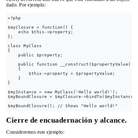
dado. Por ejemplo:
<?php

$myClosure = function() {

    echo $this->property;

};

class MyClass

{

    public $property;

    public function __construct($propertyValue)

    {

        $this->property = $propertyValue;

    }

}

$myInstance = new MyClass('Hello world!');

$myBoundClosure = $myClosure->bindTo($myInstance);
Cierre de encuadernación y alcance.
Consideremos este ejemplo: