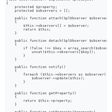
{

    protected $property;

    protected $observers = [];

    public function attach(SplObserver $observer)

    {

        $this->observers[] = $observer;

        return $this;

    }

    public function detach(SplObserver $observer)

    {

        if (false !== $key = array_search($observe
            unset($this->observers[$key]);

        }

    }

    public function notify()

    {

        foreach ($this->observers as $observer) {

            $observer->update($this);

        }

    }

    public function getProperty()

    {

        return $this->property;

    }

    public function setProperty($property)
