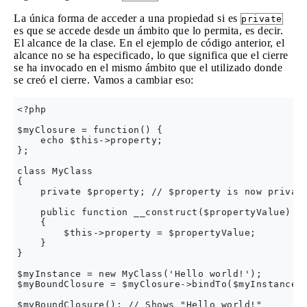
La única forma de acceder a una propiedad si es
private
es que se accede desde un ámbito que lo permita, es decir.
El alcance de la clase. En el ejemplo de código anterior, el
alcance no se ha especificado, lo que significa que el cierre
se ha invocado en el mismo ámbito que el utilizado donde
se creó el cierre. Vamos a cambiar eso:
<?php

$myClosure = function() {

    echo $this->property;

};

class MyClass

{

    private $property; // $property is now private
    public function __construct($propertyValue)

    {

        $this->property = $propertyValue;

    }

}

$myInstance = new MyClass('Hello world!');

$myBoundClosure = $myClosure->bindTo($myInstance, 