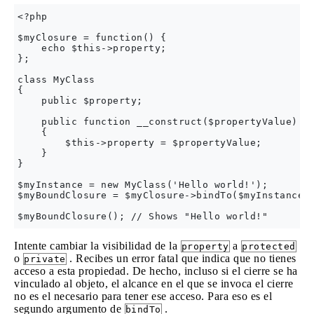
<?php

$myClosure = function() {

    echo $this->property;

};

class MyClass

{

    public $property;

    public function __construct($propertyValue)

    {

        $this->property = $propertyValue;

    }

}

$myInstance = new MyClass('Hello world!');

$myBoundClosure = $myClosure->bindTo($myInstance);
Intente cambiar la visibilidad de la
a
property
protected
o
. Recibes un error fatal que indica que no tienes
private
acceso a esta propiedad. De hecho, incluso si el cierre se ha
vinculado al objeto, el alcance en el que se invoca el cierre
no es el necesario para tener ese acceso. Para eso es el
segundo argumento de
.
bindTo