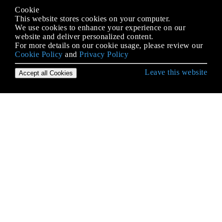
Cookie
This website stores cookies on your computer.
We use cookies to enhance your experience on our
website and deliver personalized content.
For more details on our cookie usage, please review our
Cookie Policy
and
Privacy Policy
Leave this website
Accept all Cookies
Empezando con PHP
Actuación
Alcance variable
Análisis de cuerdas
Análisis de HTML
APCu
Aprendizaje automático
Arrays
Asegurate recuerdame