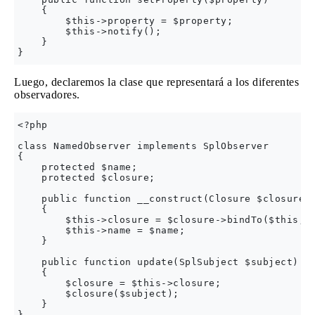
    {

        $this->property = $property;

        $this->notify();

    }

Luego, declaremos la clase que representará a los diferentes
observadores.
<?php

class NamedObserver implements SplObserver

{

    protected $name;

    protected $closure;

    public function __construct(Closure $closure, 
    {

        $this->closure = $closure->bindTo($this, $
        $this->name = $name;

    }

    public function update(SplSubject $subject)

    {

        $closure = $this->closure;

        $closure($subject);

    }
