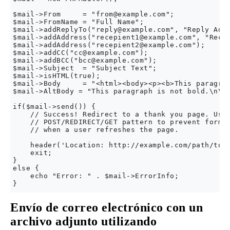
$mail->From     = "
from@example.com
";

$mail->FromName = "Full Name";

$mail->addReplyTo("
reply@example.com
", "Reply Addr
$mail->addAddress("
recepient1@example.com
", "Recep
$mail->addAddress("
recepient2@example.com
"); 

$mail->addCC("
cc@example.com
");

$mail->addBCC("
bcc@example.com
");

$mail->Subject  = "Subject Text";

$mail->isHTML(true);

$mail->Body     = "<html><body><p><b>This paragrap
$mail->AltBody = "This paragraph is not bold.\n\nT
if($mail->send()) {

    // Success! Redirect to a thank you page. Use 
    // POST/REDIRECT/GET pattern to prevent form r
    // when a user refreshes the page.

    header('Location: http://example.com/path/to/t
    exit;

} 

else {

    echo "Error: " . $mail->ErrorInfo;

Envío de correo electrónico con un
archivo adjunto utilizando