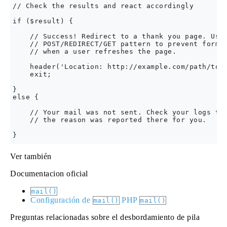
// Check the results and react accordingly

if ($result) {

    // Success! Redirect to a thank you page. Use 
    // POST/REDIRECT/GET pattern to prevent form r
    // when a user refreshes the page.

    header('Location: http://example.com/path/to/t
    exit;

}

else {

    // Your mail was not sent. Check your logs to 
    // the reason was reported there for you.

Ver también
Documentacion oficial
mail()
Configuración de
PHP
mail()
mail()
Preguntas relacionadas sobre el desbordamiento de pila