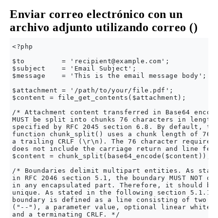
Enviar correo electrónico con un
archivo adjunto utilizando correo ()
<?php

$to         = '
recipient@example.com
';

$subject    = 'Email Subject';

$message    = 'This is the email message body';

$attachment = '/path/to/your/file.pdf';

$content = file_get_contents($attachment);

/* Attachment content transferred in Base64 encodi
MUST be split into chunks 76 characters in length 
specified by RFC 2045 section 6.8. By default, the
function chunk_split() uses a chunk length of 76 w
a trailing CRLF (\r\n). The 76 character requireme
does not include the carriage return and line feed
$content = chunk_split(base64_encode($content));

/* Boundaries delimit multipart entities. As state
in RFC 2046 section 5.1, the boundary MUST NOT occ
in any encapsulated part. Therefore, it should be

unique. As stated in the following section 5.1.1, 
boundary is defined as a line consisting of two hy
("--"), a parameter value, optional linear whitesp
and a terminating CRLF. */
