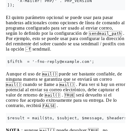
    'X-Mailer: PHP/' . PHP_VERSION

El quinto parámetro opcional se puede usar para pasar
banderas adicionales como opciones de línea de comando al
programa configurado para ser usado al enviar correo,
según lo definido por la configuración de
.
sendmail_path
Por ejemplo, esto se puede usar para configurar la dirección
del remitente del sobre cuando se usa sendmail / postfix con
la opción
sendmail.
-f
$fifth  = '
-fno-reply@example.com
Aunque el uso de
puede ser bastante confiable, de
mail()
ninguna manera se garantiza que se enviará un correo
cuando se llame a
. Para ver si hay un error
mail()
mail()
potencial al enviar su correo electrónico, debe capturar el
valor de retorno de
.
será devuelto si el
mail()
TRUE
correo fue aceptado exitosamente para su entrega. De lo
contrario, recibirá
.
FALSE
NOTA
: aunque
puede devolver
,
no
mail()
TRUE