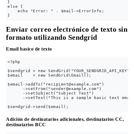
} 

else {

    echo "Error: " . $mail->ErrorInfo;

Enviar correo electrónico de texto sin
formato utilizando Sendgrid
Email basico de texto
<?php

$sendgrid = new SendGrid("YOUR_SENDGRID_API_KEY");
$email    = new SendGrid\Email();

$email->addTo("
recipient@example.com
")

      ->setFrom("
sender@example.com
")

      ->setSubject("Subject Text")

      ->setText("This is a sample basic text email
Adición de destinatarios adicionales, destinatarios CC,
destinatarios BCC