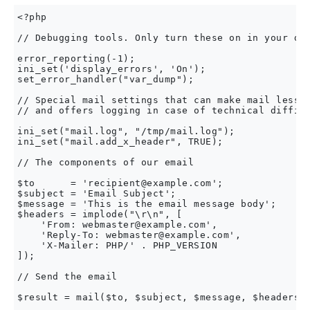
<?php

// Debugging tools. Only turn these on in your dev
error_reporting(-1);

ini_set('display_errors', 'On');

set_error_handler("var_dump");

// Special mail settings that can make mail less l
// and offers logging in case of technical difficu
ini_set("mail.log", "/tmp/mail.log");

ini_set("mail.add_x_header", TRUE);

// The components of our email

$to      = '
recipient@example.com
';

$subject = 'Email Subject';

$message = 'This is the email message body';

$headers = implode("\r\n", [

    'From: 
webmaster@example.com
',

    'Reply-To: 
webmaster@example.com
',

    'X-Mailer: PHP/' . PHP_VERSION

]);

// Send the email

$result = mail($to, $subject, $message, $headers);