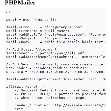
PHPMailer
<?php

$mail = new PHPMailer();

$mail->From     = "
from@example.com
";

$mail->FromName = "Full Name";

$mail->addReplyTo("
reply@example.com
", "Reply Addr
$mail->Subject  = "Subject Text";

$mail->Body     = "This is a sample basic text ema
// Add Static Attachment

$attachment = '/path/to/your/file.pdf';

$mail->AddAttachment($attachment , 'RenamedFile.pd
// Add Second Attachment, run-time created. ie: CS
$csvHeader = "header1,header2,header3";

$csvData = "row1col1,row1col2,row1col3\nrow2col1,r
$mail->AddStringAttachment($csvHeader ."\n" . $csv
if($mail->send()) {

    // Success! Redirect to a thank you page. Use 
    // POST/REDIRECT/GET pattern to prevent form r
    // when a user refreshes the page.

    header('Location: http://example.com/path/to/t
    exit;
