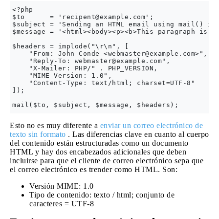
<?php

$to      = '
recipent@example.com
';

$subject = 'Sending an HTML email using mail() in 
$message = '<html><body><p><b>This paragraph is bo
$headers = implode("\r\n", [

    "From: John Conde <
webmaster@example.com
>",

    "Reply-To: 
webmaster@example.com
",

    "X-Mailer: PHP/" . PHP_VERSION,

    "MIME-Version: 1.0",

    "Content-Type: text/html; charset=UTF-8"

]);

Esto no es muy diferente a
enviar un correo electrónico de
texto sin formato
. Las diferencias clave en cuanto al cuerpo
del contenido están estructuradas como un documento
HTML y hay dos encabezados adicionales que deben
incluirse para que el cliente de correo electrónico sepa que
el correo electrónico es trender como HTML. Son:
Versión MIME: 1.0
Tipo de contenido: texto / html; conjunto de
caracteres = UTF-8