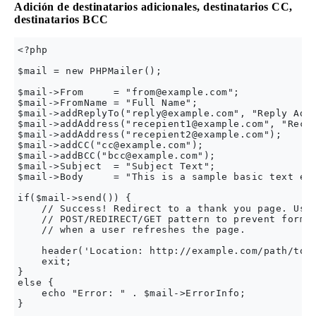
Adición de destinatarios adicionales, destinatarios CC,
destinatarios BCC
<?php

$mail = new PHPMailer();

$mail->From     = "
from@example.com
";

$mail->FromName = "Full Name";

$mail->addReplyTo("
reply@example.com
", "Reply Addr
$mail->addAddress("
recepient1@example.com
", "Recep
$mail->addAddress("
recepient2@example.com
"); 

$mail->addCC("
cc@example.com
");

$mail->addBCC("
bcc@example.com
");

$mail->Subject  = "Subject Text";

$mail->Body     = "This is a sample basic text ema
if($mail->send()) {

    // Success! Redirect to a thank you page. Use 
    // POST/REDIRECT/GET pattern to prevent form r
    // when a user refreshes the page.

    header('Location: http://example.com/path/to/t
    exit;

} 

else {

    echo "Error: " . $mail->ErrorInfo;
