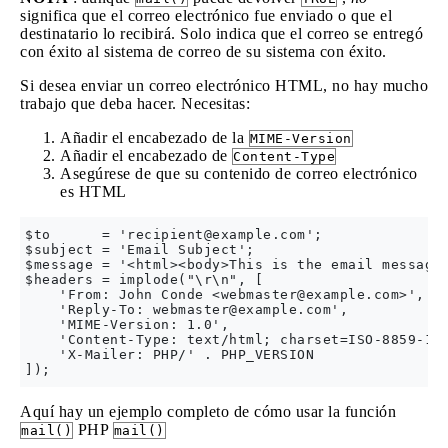
significa que el correo electrónico fue enviado o que el
destinatario lo recibirá. Solo indica que el correo se entregó
con éxito al sistema de correo de su sistema con éxito.
Si desea enviar un correo electrónico HTML, no hay mucho
trabajo que deba hacer. Necesitas:
Añadir el encabezado de la
MIME-Version
Añadir el encabezado de
Content-Type
Asegúrese de que su contenido de correo electrónico
es HTML
$to      = '
recipient@example.com
';               
$subject = 'Email Subject';                       
$message = '<html><body>This is the email message 
$headers = implode("\r\n", [

    'From: John Conde <
webmaster@example.com
>',

    'Reply-To: 
webmaster@example.com
',

    'MIME-Version: 1.0',

    'Content-Type: text/html; charset=ISO-8859-1',
    'X-Mailer: PHP/' . PHP_VERSION

Aquí hay un ejemplo completo de cómo usar la función
PHP
mail()
mail()