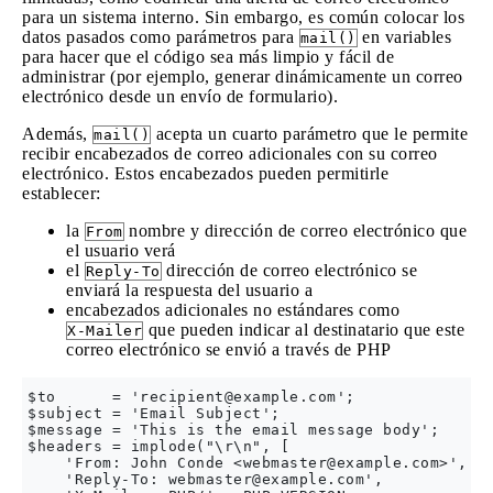
para un sistema interno. Sin embargo, es común colocar los
datos pasados ​​como parámetros para
en variables
mail()
para hacer que el código sea más limpio y fácil de
administrar (por ejemplo, generar dinámicamente un correo
electrónico desde un envío de formulario).
Además,
acepta un cuarto parámetro que le permite
mail()
recibir encabezados de correo adicionales con su correo
electrónico. Estos encabezados pueden permitirle
establecer:
la
nombre y dirección de correo electrónico que
From
el usuario verá
el
dirección de correo electrónico se
Reply-To
enviará la respuesta del usuario a
encabezados adicionales no estándares como
que pueden indicar al destinatario que este
X-Mailer
correo electrónico se envió a través de PHP
$to      = '
recipient@example.com
';             //
$subject = 'Email Subject';                     //
$message = 'This is the email message body';    //
$headers = implode("\r\n", [

    'From: John Conde <
webmaster@example.com
>',

    'Reply-To: 
webmaster@example.com
',
