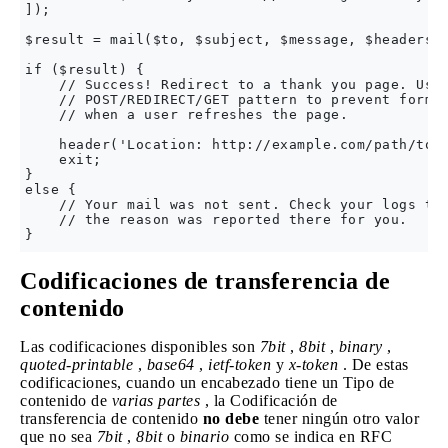
]);

$result = mail($to, $subject, $message, $headers);
if ($result) {

    // Success! Redirect to a thank you page. Use 
    // POST/REDIRECT/GET pattern to prevent form r
    // when a user refreshes the page.

    header('Location: http://example.com/path/to/t
    exit;

}

else {

    // Your mail was not sent. Check your logs to 
    // the reason was reported there for you.

Codificaciones de transferencia de
contenido
Las codificaciones disponibles son
7bit
,
8bit
,
binary
,
quoted-printable
,
base64
,
ietf-token
y
x-token
. De estas
codificaciones, cuando un encabezado tiene un Tipo de
contenido de
varias partes
, la Codificación de
transferencia de contenido
no debe
tener ningún otro valor
que no sea
7bit
,
8bit
o
binario
como se indica en RFC