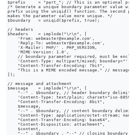
$prefix     = "part_"; // This is an optional pref
/* Generate a unique boundary parameter value with
prefix using the uniqid() function. The second par
makes the parameter value more unique. */

$boundary   = uniqid($prefix, true);

// headers

$headers    = implode("\r\n", [

    'From: 
webmaster@example.com
',

    'Reply-To: 
webmaster@example.com
',

    'X-Mailer: PHP/' . PHP_VERSION,

    'MIME-Version: 1.0',

    // boundary parameter required, must be enclos
    'Content-Type: multipart/mixed; boundary="' . 
    "Content-Transfer-Encoding: 7bit",

    "This is a MIME encoded message." // message f
]);

// message and attachment

$message    = implode("\r\n", [ 

    "--" . $boundary, // header boundary delimiter
    'Content-Type: text/plain; charset="iso-8859-1
    "Content-Transfer-Encoding: 8bit",

    $message,

    "--" . $boundary, // content boundary delimite
    'Content-Type: application/octet-stream; name=
    "Content-Transfer-Encoding: base64",

    "Content-Disposition: attachment",

    $content,

    "--" . $boundary . "--" // closing boundary de