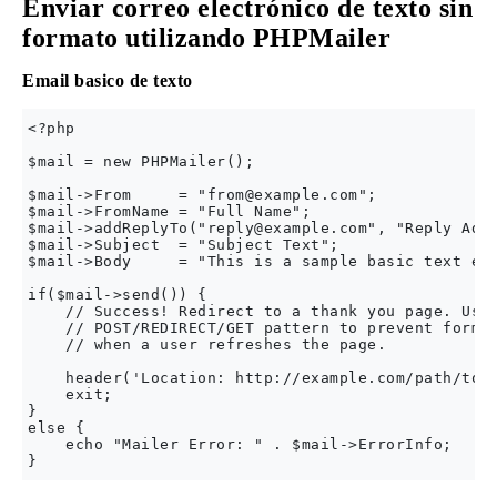
Enviar correo electrónico de texto sin
formato utilizando PHPMailer
Email basico de texto
<?php

$mail = new PHPMailer();

$mail->From     = "
from@example.com
";

$mail->FromName = "Full Name";

$mail->addReplyTo("
reply@example.com
", "Reply Addr
$mail->Subject  = "Subject Text";

$mail->Body     = "This is a sample basic text ema
if($mail->send()) {

    // Success! Redirect to a thank you page. Use 
    // POST/REDIRECT/GET pattern to prevent form r
    // when a user refreshes the page.

    header('Location: http://example.com/path/to/t
    exit;

} 

else {

    echo "Mailer Error: " . $mail->ErrorInfo;
