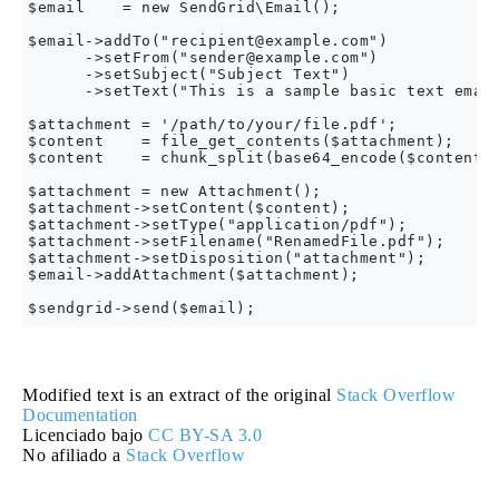
$email    = new SendGrid\Email();

$email->addTo("
recipient@example.com
")

      ->setFrom("
sender@example.com
")

      ->setSubject("Subject Text")

      ->setText("This is a sample basic text email
$attachment = '/path/to/your/file.pdf';

$content    = file_get_contents($attachment);

$content    = chunk_split(base64_encode($content))
$attachment = new Attachment();

$attachment->setContent($content);

$attachment->setType("application/pdf");

$attachment->setFilename("RenamedFile.pdf");

$attachment->setDisposition("attachment");

$email->addAttachment($attachment);

Modified text is an extract of the original
Stack Overflow
Documentation
Licenciado bajo
CC BY-SA 3.0
No afiliado a
Stack Overflow