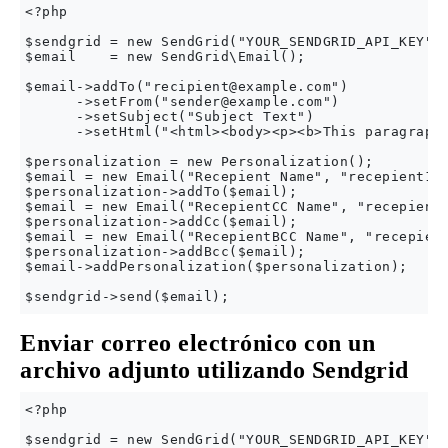
<?php

$sendgrid = new SendGrid("YOUR_SENDGRID_API_KEY");
$email    = new SendGrid\Email();

$email->addTo("
recipient@example.com
")

      ->setFrom("
sender@example.com
")

      ->setSubject("Subject Text")

      ->setHtml("<html><body><p><b>This paragraph 
$personalization = new Personalization();

$email = new Email("Recepient Name", "
recepient1@
$personalization->addTo($email);

$email = new Email("RecepientCC Name", "
recepient
$personalization->addCc($email);

$email = new Email("RecepientBCC Name", "
recepien
$personalization->addBcc($email);

$email->addPersonalization($personalization);

Enviar correo electrónico con un
archivo adjunto utilizando Sendgrid
<?php

$sendgrid = new SendGrid("YOUR_SENDGRID_API_KEY");