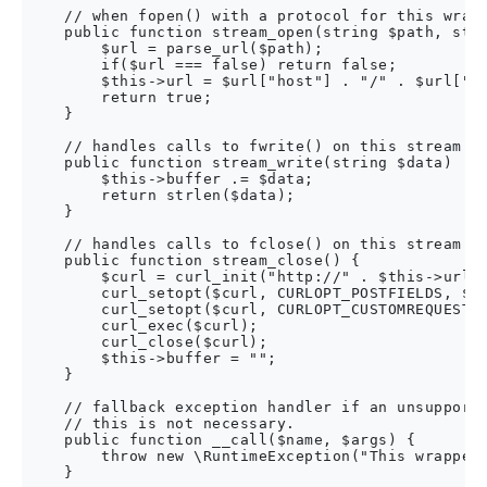
    // when fopen() with a protocol for this wrapp
    public function stream_open(string $path, stri
        $url = parse_url($path);

        if($url === false) return false;

        $this->url = $url["host"] . "/" . $url["pa
        return true;

    }

    // handles calls to fwrite() on this stream

    public function stream_write(string $data) : i
        $this->buffer .= $data;

        return strlen($data);

    }

    // handles calls to fclose() on this stream

    public function stream_close() {

        $curl = curl_init("http://" . $this->url);
        curl_setopt($curl, CURLOPT_POSTFIELDS, $th
        curl_setopt($curl, CURLOPT_CUSTOMREQUEST, 
        curl_exec($curl);

        curl_close($curl);

        $this->buffer = "";

    }

    // fallback exception handler if an unsupporte
    // this is not necessary.

    public function __call($name, $args) {

        throw new \RuntimeException("This wrapper 
    }
