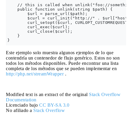
    // this is called when unlink("foo://something
    public function unlink(string $path) {

        $url = parse_url($path);

        $curl = curl_init("http://" . $url["host"]
        curl_setopt($curl, CURLOPT_CUSTOMREQUEST, 
        curl_exec($curl);

        curl_close($curl);

    }

Este ejemplo solo muestra algunos ejemplos de lo que
contendría un contenedor de flujo genérico. Estos no son
todos los métodos disponibles. Puede encontrar una lista
completa de los métodos que se pueden implementar en
http://php.net/streamWrapper
.
Modified text is an extract of the original
Stack Overflow
Documentation
Licenciado bajo
CC BY-SA 3.0
No afiliado a
Stack Overflow