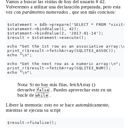
Vamos a buscar las visitas de hoy del usuario # 42.
Volveremos a utilizar una declaración preparada, pero esta
vez con
parámetros numerados
, que son más concisos:
$statement = $db->prepare('SELECT * FROM "visits" 
$statement->bindValue(1, 42);

$statement->bindValue(2, '2017-01-14');

$result = $statement->execute();

echo "Get the 1st row as an associative array:\n";
print_r($result->fetchArray(SQLITE3_ASSOC));

echo "\n";

echo "Get the next row as a numeric array:\n";

print_r($result->fetchArray(SQLITE3_NUM));

Nota: Si no hay más filas, fetchArray ()
devuelve
. Puedes aprovechar esto en un
false
bucle de
.
while
Libere la memoria: esto
no se
hace automáticamente,
mientras se ejecuta su script