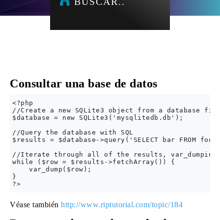
BUSCAR..
Consultar una base de datos
<?php

//Create a new SQLite3 object from a database file
$database = new SQLite3('mysqlitedb.db');

//Query the database with SQL

$results = $database->query('SELECT bar FROM foo')
//Iterate through all of the results, var_dumping 
while ($row = $results->fetchArray()) {

    var_dump($row);

}

Véase también
http://www.riptutorial.com/topic/184