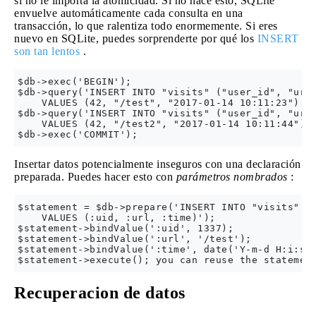
si no le importa la atomicidad. Si no hace esto, SQLite
envuelve automáticamente cada consulta en una
transacción, lo que ralentiza todo enormemente. Si eres
nuevo en SQLite, puedes sorprenderte por qué los
INSERT
son tan lentos
.
$db->exec('BEGIN');

$db->query('INSERT INTO "visits" ("user_id", "url"
    VALUES (42, "/test", "2017-01-14 10:11:23")');
$db->query('INSERT INTO "visits" ("user_id", "url"
    VALUES (42, "/test2", "2017-01-14 10:11:44")')
Insertar datos potencialmente inseguros con una declaración
preparada. Puedes hacer esto con
parámetros nombrados
:
$statement = $db->prepare('INSERT INTO "visits" ("
    VALUES (:uid, :url, :time)');

$statement->bindValue(':uid', 1337);

$statement->bindValue(':url', '/test');

$statement->bindValue(':time', date('Y-m-d H:i:s')
Recuperacion de datos