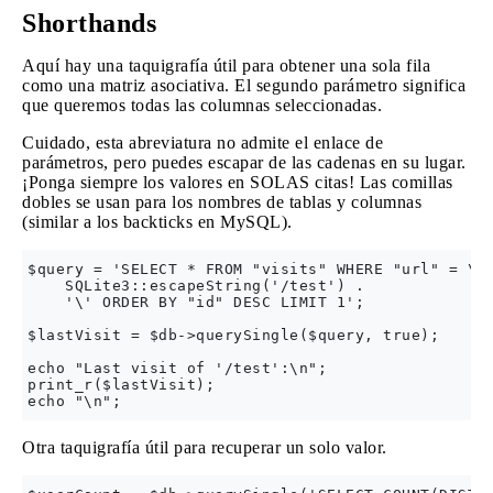
Shorthands
Aquí hay una taquigrafía útil para obtener una sola fila
como una matriz asociativa. El segundo parámetro significa
que queremos todas las columnas seleccionadas.
Cuidado, esta abreviatura no admite el enlace de
parámetros, pero puedes escapar de las cadenas en su lugar.
¡Ponga siempre los valores en SOLAS citas! Las comillas
dobles se usan para los nombres de tablas y columnas
(similar a los backticks en MySQL).
$query = 'SELECT * FROM "visits" WHERE "url" = \''
    SQLite3::escapeString('/test') .

    '\' ORDER BY "id" DESC LIMIT 1';

$lastVisit = $db->querySingle($query, true);

echo "Last visit of '/test':\n";

print_r($lastVisit);

Otra taquigrafía útil para recuperar un solo valor.