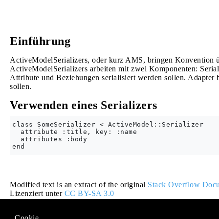
Einführung
ActiveModelSerializers, oder kurz AMS, bringen Konvention ü
ActiveModelSerializers arbeiten mit zwei Komponenten: Seriali
Attribute und Beziehungen serialisiert werden sollen. Adapter 
sollen.
Verwenden eines Serializers
class SomeSerializer < ActiveModel::Serializer

  attribute :title, key: :name

  attributes :body

Modified text is an extract of the original
Stack Overflow Docu
Lizenziert unter
CC BY-SA 3.0
Nicht angeschlossen an
Stack Overflow
Cookie