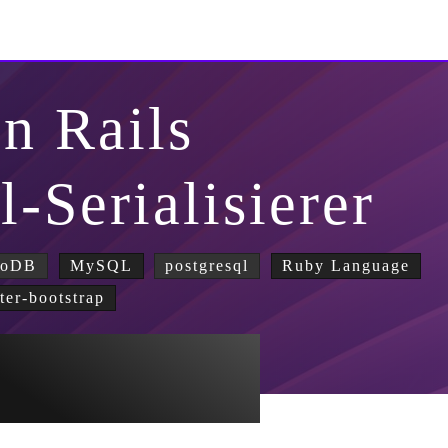
n Rails
-Serialisierer
goDB
MySQL
postgresql
Ruby Language
tter-bootstrap