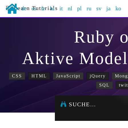
Learn Tutorials
de
es
fr
hi
it
nl
pl
ru
sv
ja
ko
Ruby o
Aktive Modell
CSS
HTML
JavaScript
jQuery
Mon
SQL
twi
SUCHE…