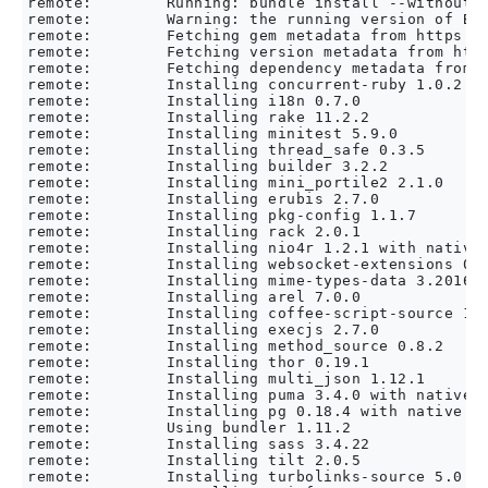
remote:        Running: bundle install --without d
remote:        Warning: the running version of Bun
remote:        Fetching gem metadata from https://
remote:        Fetching version metadata from http
remote:        Fetching dependency metadata from h
remote:        Installing concurrent-ruby 1.0.2

remote:        Installing i18n 0.7.0

remote:        Installing rake 11.2.2

remote:        Installing minitest 5.9.0

remote:        Installing thread_safe 0.3.5

remote:        Installing builder 3.2.2

remote:        Installing mini_portile2 2.1.0

remote:        Installing erubis 2.7.0

remote:        Installing pkg-config 1.1.7

remote:        Installing rack 2.0.1

remote:        Installing nio4r 1.2.1 with native 
remote:        Installing websocket-extensions 0.1
remote:        Installing mime-types-data 3.2016.0
remote:        Installing arel 7.0.0

remote:        Installing coffee-script-source 1.1
remote:        Installing execjs 2.7.0

remote:        Installing method_source 0.8.2

remote:        Installing thor 0.19.1

remote:        Installing multi_json 1.12.1

remote:        Installing puma 3.4.0 with native e
remote:        Installing pg 0.18.4 with native ex
remote:        Using bundler 1.11.2

remote:        Installing sass 3.4.22

remote:        Installing tilt 2.0.5

remote:        Installing turbolinks-source 5.0.0
