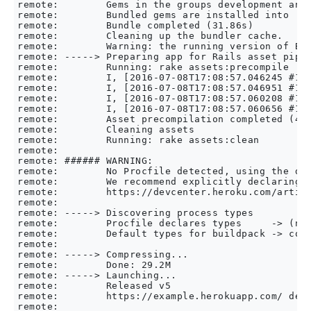
remote:        Gems in the groups development and 
remote:        Bundled gems are installed into ./v
remote:        Bundle completed (31.86s)

remote:        Cleaning up the bundler cache.

remote:        Warning: the running version of Bun
remote: -----> Preparing app for Rails asset pipel
remote:        Running: rake assets:precompile

remote:        I, [2016-07-08T17:08:57.046245 #122
remote:        I, [2016-07-08T17:08:57.046951 #12
remote:        I, [2016-07-08T17:08:57.060208 #122
remote:        I, [2016-07-08T17:08:57.060656 #12
remote:        Asset precompilation completed (4.0
remote:        Cleaning assets

remote:        Running: rake assets:clean

remote:

remote: ###### WARNING:

remote:        No Procfile detected, using the def
remote:        We recommend explicitly declaring h
remote:        https://devcenter.heroku.com/articl
remote:

remote: -----> Discovering process types

remote:        Procfile declares types     -> (non
remote:        Default types for buildpack -> cons
remote:

remote: -----> Compressing...

remote:        Done: 29.2M

remote: -----> Launching...

remote:        Released v5

remote:        https://example.herokuapp.com/ depl
remote:
