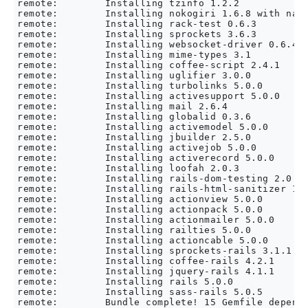
remote:        Installing tzinfo 1.2.2

remote:        Installing nokogiri 1.6.8 with nati
remote:        Installing rack-test 0.6.3

remote:        Installing sprockets 3.6.3

remote:        Installing websocket-driver 0.6.4 w
remote:        Installing mime-types 3.1

remote:        Installing coffee-script 2.4.1

remote:        Installing uglifier 3.0.0

remote:        Installing turbolinks 5.0.0

remote:        Installing activesupport 5.0.0

remote:        Installing mail 2.6.4

remote:        Installing globalid 0.3.6

remote:        Installing activemodel 5.0.0

remote:        Installing jbuilder 2.5.0

remote:        Installing activejob 5.0.0

remote:        Installing activerecord 5.0.0

remote:        Installing loofah 2.0.3

remote:        Installing rails-dom-testing 2.0.1

remote:        Installing rails-html-sanitizer 1.0
remote:        Installing actionview 5.0.0

remote:        Installing actionpack 5.0.0

remote:        Installing actionmailer 5.0.0

remote:        Installing railties 5.0.0

remote:        Installing actioncable 5.0.0

remote:        Installing sprockets-rails 3.1.1

remote:        Installing coffee-rails 4.2.1

remote:        Installing jquery-rails 4.1.1

remote:        Installing rails 5.0.0

remote:        Installing sass-rails 5.0.5

remote:        Bundle complete! 15 Gemfile depende