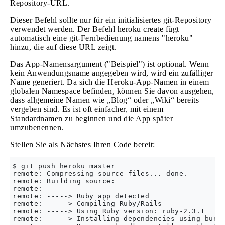
Repository-URL.
Dieser Befehl sollte nur für ein initialisiertes git-Repository
verwendet werden. Der Befehl heroku create fügt
automatisch eine git-Fernbedienung namens "heroku"
hinzu, die auf diese URL zeigt.
Das App-Namensargument ("Beispiel") ist optional. Wenn
kein Anwendungsname angegeben wird, wird ein zufälliger
Name generiert. Da sich die Heroku-App-Namen in einem
globalen Namespace befinden, können Sie davon ausgehen,
dass allgemeine Namen wie „Blog“ oder „Wiki“ bereits
vergeben sind. Es ist oft einfacher, mit einem
Standardnamen zu beginnen und die App später
umzubenennen.
Stellen Sie als Nächstes Ihren Code bereit:
$ git push heroku master

remote: Compressing source files... done.

remote: Building source:

remote:

remote: -----> Ruby app detected

remote: -----> Compiling Ruby/Rails

remote: -----> Using Ruby version: ruby-2.3.1

remote: -----> Installing dependencies using bundl