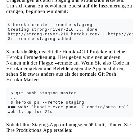
Umgebungen als auch Staging und Produktion erstellen.
Um sich daran zu gewöhnen, zuerst auf die Inszenierung zu
drängen, beginnen wir damit:
$ heroku create --remote staging

Creating strong-river-216.... done

http://strong-river-216.heroku.com/ | https://git.
Standardmäßig erstellt die Heroku-CLI Projekte mit einer
Heroku-Fernbedienung. Hier geben wir einen anderen
Namen mit der Flagge --remote an. Wenn Sie also Code in
Heroku eingeben und Befehle gegen die App ausführen,
sehen Sie etwas anders aus als der normale Git Push
Heroku Master:
 $ git push staging master

...

 $ heroku ps --remote staging

=== web: `bundle exec puma -C config/puma.rb``

Sobald Ihre Staging-App ordnungsgemäß läuft, können Sie
Ihre Produktions-App erstellen: