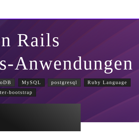
n Rails
ils-Anwendungen
goDB
MySQL
postgresql
Ruby Language
tter-bootstrap