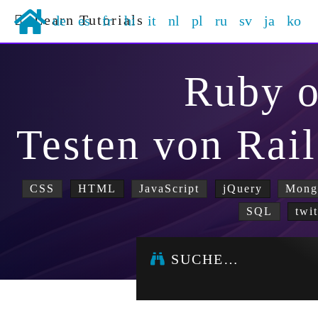
Learn Tutorials
de
es
fr
hi
it
nl
pl
ru
sv
ja
ko
Ruby o
Testen von Ra
CSS
HTML
JavaScript
jQuery
Mon
SQL
twi
SUCHE…