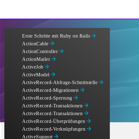
Erste Schritte mit Ruby on Rails
ActionCable
ActionController
ActionMailer
ActiveJob
ActiveModel
ActiveRecord-Abfrage-Schnittstelle
ActiveRecord-Migrationen
ActiveRecord-Sperrung
ActiveRecord-Transaktionen
ActiveRecord-Transaktionen
ActiveRecord-Überprüfungen
ActiveRecord-Verknüpfungen
ActiveSupport