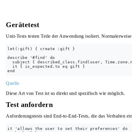
Gerätetest
Unit-Tests testen Teile der Anwendung isoliert. Normalerweise 
let(:gift) { create :gift }

describe '#find' do

  subject { described_class.find(user, Time.zone.n
  it { is_expected.to eq gift }

Quelle
Diese Art von Test ist so direkt und spezifisch wie möglich.
Test anfordern
Anforderungstests sind End-to-End-Tests, die das Verhalten ein
it 'allows the user to set their preferences' do
