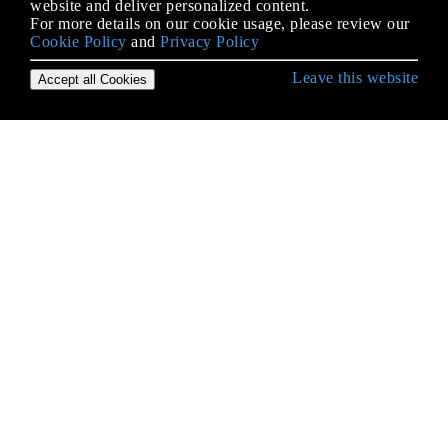
website and deliver personalized content.
For more details on our cookie usage, please review our
Cookie Policy
and
Privacy Policy
Leave this website
Accept all Cookies
Erste Schritte mit Ruby on Rails
ActionCable
ActionController
ActionMailer
ActiveJob
ActiveModel
ActiveRecord-Abfrage-Schnittstelle
ActiveRecord-Migrationen
ActiveRecord-Sperrung
ActiveRecord-Transaktionen
ActiveRecord-Transaktionen