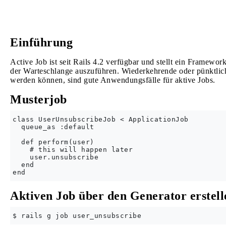
Einführung
Active Job ist seit Rails 4.2 verfügbar und stellt ein Framewo
der Warteschlange auszuführen. Wiederkehrende oder pünktlich
werden können, sind gute Anwendungsfälle für aktive Jobs.
Musterjob
class UserUnsubscribeJob < ApplicationJob

  queue_as :default

  def perform(user)

    # this will happen later

    user.unsubscribe

  end

Aktiven Job über den Generator erstell