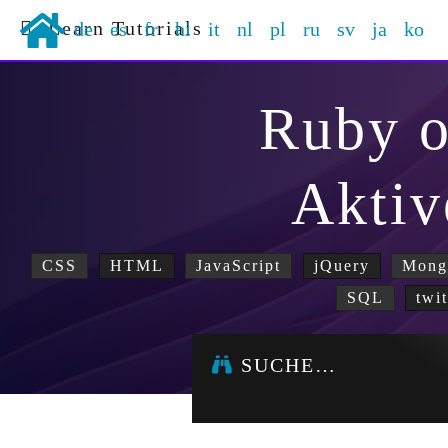
Learn Tutorials
de
es
fr
hi
it
nl
pl
ru
sv
ja
ko
Ruby o
Aktiv
CSS
HTML
JavaScript
jQuery
Mon
SQL
twi
SUCHE…