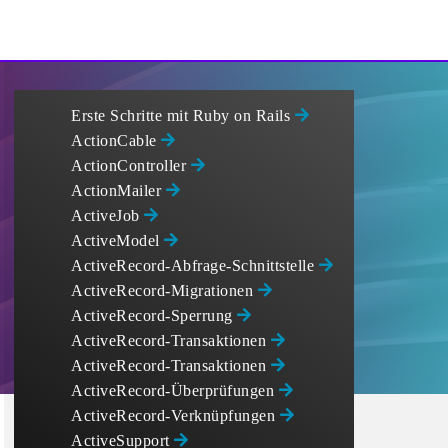
Erste Schritte mit Ruby on Rails
ActionCable
ActionController
ActionMailer
ActiveJob
ActiveModel
ActiveRecord-Abfrage-Schnittstelle
ActiveRecord-Migrationen
ActiveRecord-Sperrung
ActiveRecord-Transaktionen
ActiveRecord-Transaktionen
ActiveRecord-Überprüfungen
ActiveRecord-Verknüpfungen
ActiveSupport