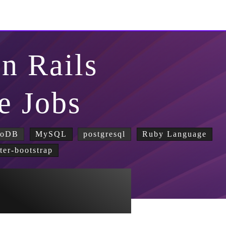
n Rails
e Jobs
goDB
MySQL
postgresql
Ruby Language
tter-bootstrap