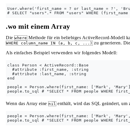
User.where('first_name = ? or last_name = ?', 'Bru
.wo mit einem Array
Die
Methode für ein beliebiges ActiveRecord-Modell 
where
zu generieren. Die
WHERE column_name IN (a, b, c, ...)
Als einfaches Beispiel verwenden wir folgendes Modell:
class Person < ActiveRecord::Base

  #attribute :first_name, :string

  #attribute :last_name, :string

end

people = Person.where(first_name: ['Mark', 'Mary']
Wenn das Array eine
enthält, wird das SQL geändert, um 
nil
people = Person.where(first_name: ['Mark', 'Mary',