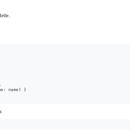
elle.


e: name) }

n: