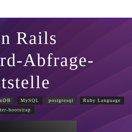
n Rails
rd-Abfrage-
tstelle
goDB
MySQL
postgresql
Ruby Language
tter-bootstrap