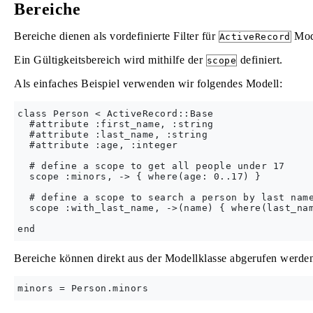
Bereiche
Bereiche dienen als vordefinierte Filter für
Mod
ActiveRecord
Ein Gültigkeitsbereich wird mithilfe der
definiert.
scope
Als einfaches Beispiel verwenden wir folgendes Modell:
class Person < ActiveRecord::Base

  #attribute :first_name, :string

  #attribute :last_name, :string

  #attribute :age, :integer

  # define a scope to get all people under 17

  scope :minors, -> { where(age: 0..17) }

  # define a scope to search a person by last name
  scope :with_last_name, ->(name) { where(last_nam
Bereiche können direkt aus der Modellklasse abgerufen werde