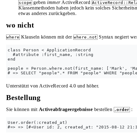
geben
immer
ActiveRecord
scope
ActiveRecord::Rel
Klassenmethoden haben jedoch kein solches Sicherheitsn
etwas anderes zurückgeben.
wo nicht
Klauseln können mit der
Syntax negiert we
where
where.not
class Person < ApplicationRecord

  #attribute :first_name, :string

end

people = Person.where.not(first_name: ['Mark', 'Ma
Unterstützt von ActiveRecord 4.0 und höher.
Bestellung
Sie können mit
Activeabfrageergebnisse
bestellen
:
.order
User.order(:created_at)
