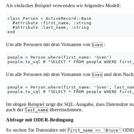
Als einfaches Beispiel verwenden wir folgendes Modell:
class Person < ActiveRecord::Base

  #attribute :first_name, :string

  #attribute :last_name, :string

Um alle Personen mit dem Vornamen von
:
Sven
people = Person.where(first_name: 'Sven')

Um alle Personen mit dem Vornamen von
und dem Nach
Sven
people = Person.where(first_name: 'Sven', last_nam
Im obigen Beispiel zeigt die SQL-Ausgabe, dass Datensätze 
auch der
übereinstimmen.
last_name
Abfrage mit ODER-Bedingung
So suchen Sie Datensätze mit
ODE
first_name == 'Bruce'