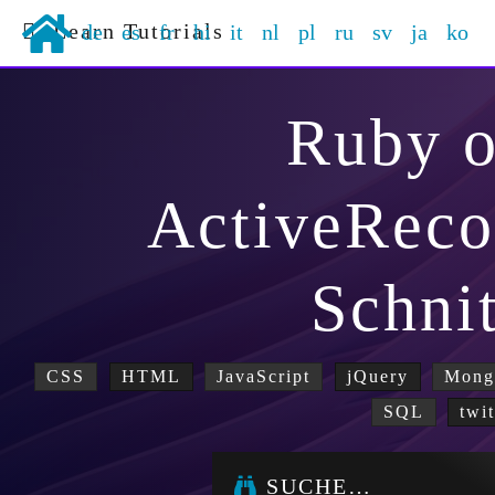
Learn Tutorials
de
es
fr
hi
it
nl
pl
ru
sv
ja
ko
Ruby o
ActiveReco
Schnit
CSS
HTML
JavaScript
jQuery
Mon
SQL
twi
SUCHE…