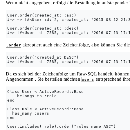
Wenn nicht angegeben, erfolgt die Bestellung in aufsteigender
User.order(created_at: :asc)

#=> => [#<User id: 2, created_at: "2015-08-12 21:3
User.order(created_at: :desc)

akzeptiert auch eine Zeichenfolge, also können Sie die
.order
User.order("created_at DESC")

Da es sich bei der Zeichenfolge um Raw-SQL handelt, können S
Angenommen , Sie bestellen möchten
entsprechend ihr
users
Class User < ActiveRecord::Base

    belongs_to :role

end

Class Role < ActiveRecord::Base

  has_many :users

end
