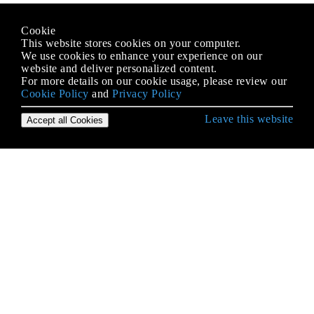
Cookie
This website stores cookies on your computer.
We use cookies to enhance your experience on our
website and deliver personalized content.
For more details on our cookie usage, please review our
Cookie Policy
and
Privacy Policy
Leave this website
Accept all Cookies
Erste Schritte mit Ruby on Rails
ActionCable
ActionController
ActionMailer
ActiveJob
ActiveModel
ActiveRecord-Abfrage-Schnittstelle
ActiveRecord-Migrationen