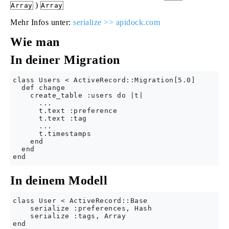
)
Array
Array
Mehr Infos unter:
serialize >> apidock.com
Wie man
In deiner Migration
class Users < ActiveRecord::Migration[5.0]

  def change

    create_table :users do |t|

      ...

      t.text :preference

      t.text :tag

      ...

      t.timestamps

    end

  end

In deinem Modell
class User < ActiveRecord::Base

    serialize :preferences, Hash  

    serialize :tags, Array
