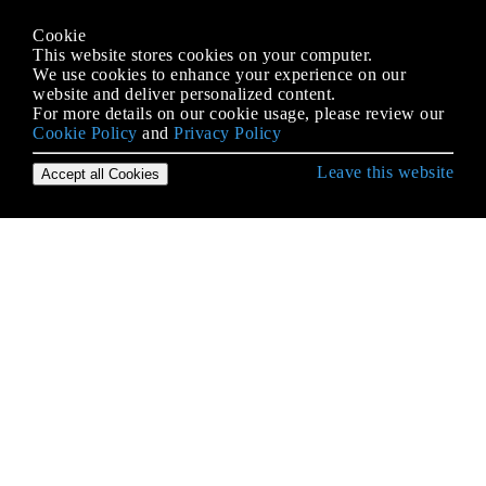
Cookie
This website stores cookies on your computer.
We use cookies to enhance your experience on our
website and deliver personalized content.
For more details on our cookie usage, please review our
Cookie Policy
and
Privacy Policy
Leave this website
Accept all Cookies
Erste Schritte mit Ruby on Rails
ActionCable
ActionController
ActionMailer
ActiveJob
ActiveModel
ActiveRecord-Abfrage-Schnittstelle
ActiveRecord-Migrationen