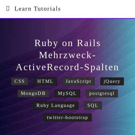
Learn Tutorials
Ruby on Rails
Mehrzweck-
ActiveRecord-Spalten
CSS
HTML
JavaScript
jQuery
MongoDB
MySQL
postgresql
Ruby Language
SQL
twitter-bootstrap