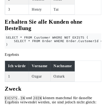
3
Henry
Tai
Erhalten Sie alle Kunden ohne
Bestellung
SELECT * FROM Customer WHERE NOT EXISTS (

    SELECT * FROM Order WHERE Order.CustomerId = C
Ergebnis
Ich würde
Vorname
Nachname
1
Ozgur
Ozturk
Zweck
,
und
können manchmal für dasselbe
EXISTS
IN
JOIN
Ergebnis verwendet werden, sie sind jedoch nicht gleich: