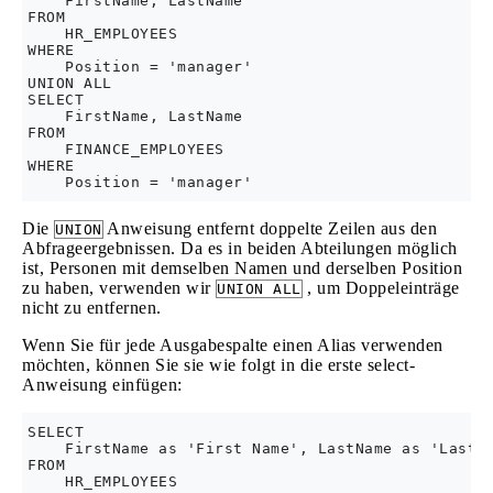
    FirstName, LastName   

FROM 

    HR_EMPLOYEES  

WHERE 

    Position = 'manager'  

UNION ALL  

SELECT 

    FirstName, LastName  

FROM 

    FINANCE_EMPLOYEES  

WHERE 

Die
Anweisung entfernt doppelte Zeilen aus den
UNION
Abfrageergebnissen. Da es in beiden Abteilungen möglich
ist, Personen mit demselben Namen und derselben Position
zu haben, verwenden wir
, um Doppeleinträge
UNION ALL
nicht zu entfernen.
Wenn Sie für jede Ausgabespalte einen Alias ​​verwenden
möchten, können Sie sie wie folgt in die erste select-
Anweisung einfügen:
SELECT 

    FirstName as 'First Name', LastName as 'Last N
FROM 

    HR_EMPLOYEES  
