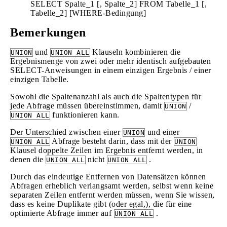
SELECT Spalte_1 [, Spalte_2] FROM Tabelle_1 [,
Tabelle_2] [WHERE-Bedingung]
Bemerkungen
und
Klauseln kombinieren die
UNION
UNION ALL
Ergebnismenge von zwei oder mehr identisch aufgebauten
SELECT-Anweisungen in einem einzigen Ergebnis / einer
einzigen Tabelle.
Sowohl die Spaltenanzahl als auch die Spaltentypen für
jede Abfrage müssen übereinstimmen, damit
/
UNION
funktionieren kann.
UNION ALL
Der Unterschied zwischen einer
und einer
UNION
Abfrage besteht darin, dass mit der
UNION ALL
UNION
Klausel doppelte Zeilen im Ergebnis entfernt werden, in
denen die
nicht
.
UNION ALL
UNION ALL
Durch das eindeutige Entfernen von Datensätzen können
Abfragen erheblich verlangsamt werden, selbst wenn keine
separaten Zeilen entfernt werden müssen, wenn Sie wissen,
dass es keine Duplikate gibt (oder egal,), die für eine
optimierte Abfrage immer auf
.
UNION ALL