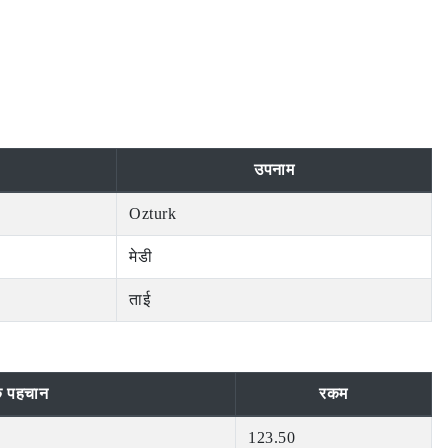
उपनाम
Ozturk
मेडी
ताई
क पहचान
रकम
123.50