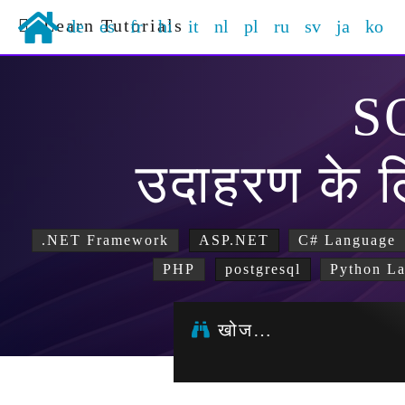
Learn Tutorials
de
es
fr
hi
it
nl
pl
ru
sv
ja
ko
S
उदाहरण के ल
.NET Framework
ASP.NET
C# Language
PHP
postgresql
Python L
खोज…