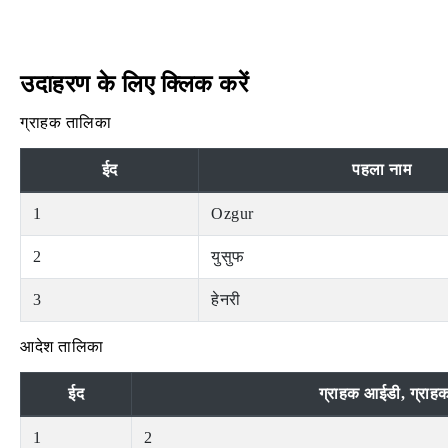
उदाहरण के लिए क्लिक करें
ग्राहक तालिका
ईद
पहला नाम
1
Ozgur
2
युसुफ
3
हेनरी
आदेश तालिका
ईद
ग्राहक आईडी, ग्राह
1
2