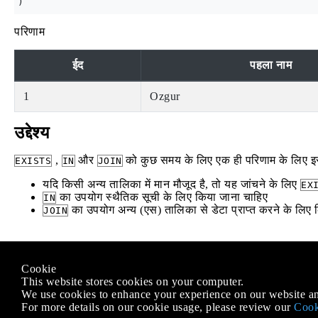
परिणाम
ईद
पहला नाम
1
Ozgur
उद्देश्य
,
और
को कुछ समय के लिए एक ही परिणाम के लिए इस्त
EXISTS
IN
JOIN
यदि किसी अन्य तालिका में मान मौजूद है, तो यह जांचने के लिए
EX
का उपयोग स्थैतिक सूची के लिए किया जाना चाहिए
IN
का उपयोग अन्य (एस) तालिका से डेटा प्राप्त करने के लिए 
JOIN
Modified text is an extract of the original
Stack Overflow Docu
Cookie
के तहत लाइसेंस प्राप्त है
CC BY-SA 3.0
This website stores cookies on your computer.
से संबद्ध नहीं है
Stack Overflow
We use cookies to enhance your experience on our website an
For more details on our cookie usage, please review our
Cook