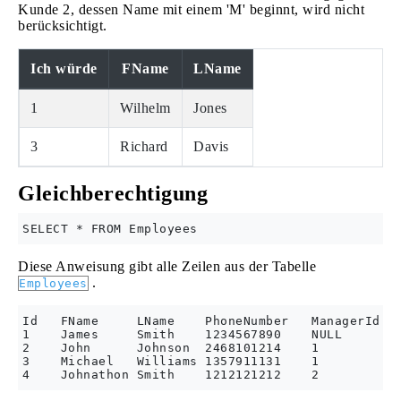
Kunde 2, dessen Name mit einem 'M' beginnt, wird nicht
berücksichtigt.
Ich würde
FName
LName
1
Wilhelm
Jones
3
Richard
Davis
Gleichberechtigung
Diese Anweisung gibt alle Zeilen aus der Tabelle
.
Employees
Id   FName     LName    PhoneNumber   ManagerId   
1    James     Smith    1234567890    NULL        
2    John      Johnson  2468101214    1           
3    Michael   Williams 1357911131    1           