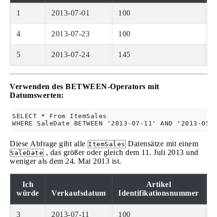
1
2013-07-01
100
1
4
2013-07-23
100
f
5
2013-07-24
145
1
Verwenden des BETWEEN-Operators mit
Datumswerten:
SELECT * From ItemSales

Diese Abfrage gibt alle
Datensätze mit einem
ItemSales
, das größer oder gleich dem 11. Juli 2013 und
SaleDate
weniger als dem 24. Mai 2013 ist.
Ich
Artikel
würde
Verkaufsdatum
Identifikationsnummer
3
2013-07-11
100
2