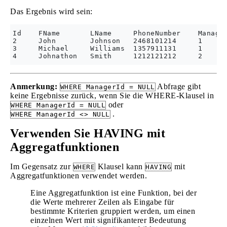
Das Ergebnis wird sein:
Id    FName       LName     PhoneNumber    Manager
2     John        Johnson   2468101214     1      
3     Michael     Williams  1357911131     1      
Anmerkung:
Abfrage gibt
WHERE ManagerId = NULL
keine Ergebnisse zurück, wenn Sie die WHERE-Klausel in
oder
WHERE ManagerId = NULL
.
WHERE ManagerId <> NULL
Verwenden Sie HAVING mit
Aggregatfunktionen
Im Gegensatz zur
Klausel kann
mit
WHERE
HAVING
Aggregatfunktionen verwendet werden.
Eine Aggregatfunktion ist eine Funktion, bei der
die Werte mehrerer Zeilen als Eingabe für
bestimmte Kriterien gruppiert werden, um einen
einzelnen Wert mit signifikanterer Bedeutung