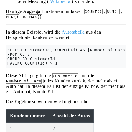
oder Messung (
Wikipedia
) zu bilden.
Häufige Aggregatfunktionen umfassen
,
,
COUNT()
SUM()
und
.
MIN()
MAX()
In diesem Beispiel wird die
Autotabelle
aus den
Beispieldatenbanken verwendet.
SELECT CustomerId, COUNT(Id) AS [Number of Cars]

FROM Cars

GROUP BY CustomerId

Diese Abfrage gibt die
und die
CustomerId
jedes Kunden zurück, der mehr als ein
Number of Cars
Auto hat. In diesem Fall ist der einzige Kunde, der mehr als
ein Auto hat, Kunde # 1.
Die Ergebnisse werden wie folgt aussehen:
Kundennummer
Anzahl der Autos
1
2