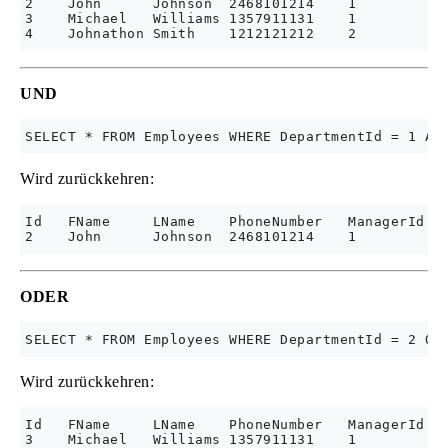
2    John      Johnson  2468101214    1           
3    Michael   Williams 1357911131    1           
UND
Wird zurückkehren:
Id   FName     LName    PhoneNumber   ManagerId   
ODER
Wird zurückkehren:
Id   FName     LName    PhoneNumber   ManagerId   
3    Michael   Williams 1357911131    1           