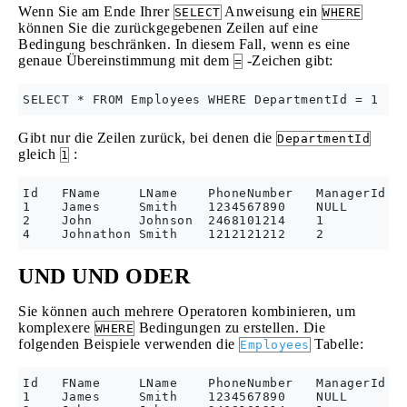
Wenn Sie am Ende Ihrer
Anweisung ein
SELECT
WHERE
können Sie die zurückgegebenen Zeilen auf eine
Bedingung beschränken. In diesem Fall, wenn es eine
genaue Übereinstimmung mit dem
-Zeichen gibt:
=
Gibt nur die Zeilen zurück, bei denen die
DepartmentId
gleich
:
1
Id   FName     LName    PhoneNumber   ManagerId   
1    James     Smith    1234567890    NULL        
2    John      Johnson  2468101214    1           
UND UND ODER
Sie können auch mehrere Operatoren kombinieren, um
komplexere
Bedingungen zu erstellen. Die
WHERE
folgenden Beispiele verwenden die
Tabelle:
Employees
Id   FName     LName    PhoneNumber   ManagerId   
1    James     Smith    1234567890    NULL        