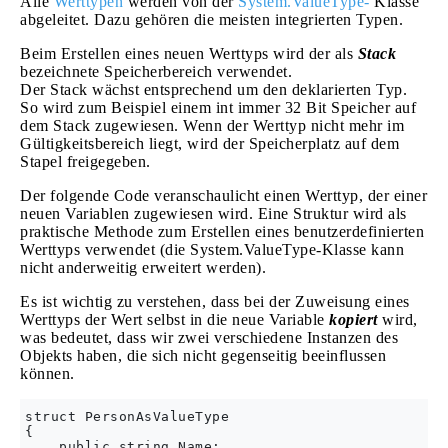
Alle
Werttypen
werden von der
System.ValueType-
Klasse
abgeleitet. Dazu gehören die meisten integrierten Typen.
Beim Erstellen eines neuen Werttyps wird der als
Stack
bezeichnete Speicherbereich verwendet.
Der Stack wächst entsprechend um den deklarierten Typ.
So wird zum Beispiel einem int immer 32 Bit Speicher auf
dem Stack zugewiesen. Wenn der Werttyp nicht mehr im
Gültigkeitsbereich liegt, wird der Speicherplatz auf dem
Stapel freigegeben.
Der folgende Code veranschaulicht einen Werttyp, der einer
neuen Variablen zugewiesen wird. Eine Struktur wird als
praktische Methode zum Erstellen eines benutzerdefinierten
Werttyps verwendet (die System.ValueType-Klasse kann
nicht anderweitig erweitert werden).
Es ist wichtig zu verstehen, dass bei der Zuweisung eines
Werttyps der Wert selbst in die neue Variable
kopiert
wird,
was bedeutet, dass wir zwei verschiedene Instanzen des
Objekts haben, die sich nicht gegenseitig beeinflussen
können.
struct PersonAsValueType

{

    public string Name;
