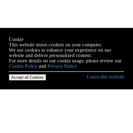
Cookie
This website stores cookies on your computer.
We use cookies to enhance your experience on our
website and deliver personalized content.
For more details on our cookie usage, please review our
Cookie Policy
and
Privacy Policy
Leave this website
Accept all Cookies
Erste Schritte mit .NET Framework
.NET Core
Abhängigkeitsspritze
ADO.NET
Akronym Glossar