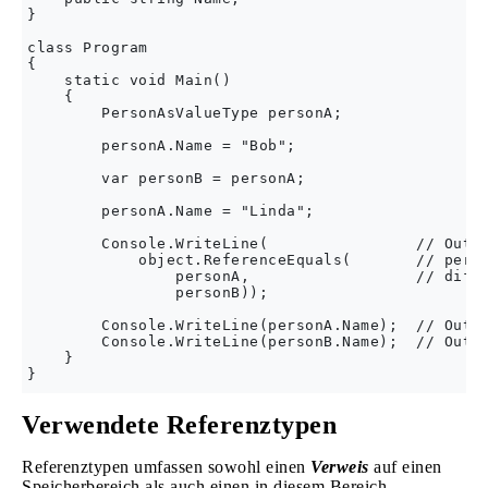
}

class Program

{

    static void Main()

    {

        PersonAsValueType personA;

        personA.Name = "Bob";

        var personB = personA;

        personA.Name = "Linda";

        Console.WriteLine(                // Outpu
            object.ReferenceEquals(       // perso
                personA,                  // diffe
                personB));                

        Console.WriteLine(personA.Name);  // Outpu
        Console.WriteLine(personB.Name);  // Outpu
    }

Verwendete Referenztypen
Referenztypen umfassen sowohl einen
Verweis
auf einen
Speicherbereich als auch einen in diesem Bereich