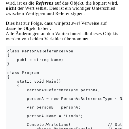
wird, ist es die
Referenz
auf das Objekt, die kopiert wird,
nicht
der Wert selbst. Dies ist ein wichtiger Unterschied
zwischen Werttypen und Referenztypen.
Dies hat zur Folge, dass wir jetzt
zwei
Verweise auf
dasselbe Objekt haben.
Alle Änderungen an den Werten innerhalb dieses Objekts
werden von beiden Variablen übernommen.
class PersonAsReferenceType

{

    public string Name;

}

class Program

{

    static void Main()

    {

        PersonAsReferenceType personA;

        personA = new PersonAsReferenceType { Name
        var personB = personA;

        personA.Name = "Linda";

        Console.WriteLine(               // Output
            object.ReferenceEquals(      // person