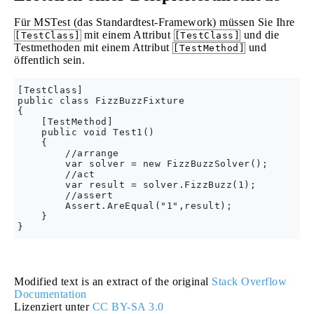
Für MSTest (das Standardtest-Framework) müssen Sie Ihre
mit einem Attribut
und die
[TestClass]
[TestClass]
Testmethoden mit einem Attribut
und
[TestMethod]
öffentlich sein.
[TestClass]

public class FizzBuzzFixture

{

    [TestMethod]

    public void Test1()

    {

        //arrange

        var solver = new FizzBuzzSolver();

        //act

        var result = solver.FizzBuzz(1);

        //assert

        Assert.AreEqual("1",result);

    }

Modified text is an extract of the original
Stack Overflow
Documentation
Lizenziert unter
CC BY-SA 3.0