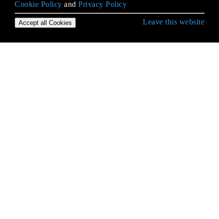
Cookie Policy
and
Privacy Policy
Leave this website
Accept all Cookies
Erste Schritte mit .NET Framework
.NET Core
Abhängigkeitsspritze
ADO.NET
Akronym Glossar
Ausdrucksbäume
Ausnahmen
Benutzerdefinierte Typen
CLR
Code-Verträge
Datei Eingabe / Ausgabe
DateTime-Analyse