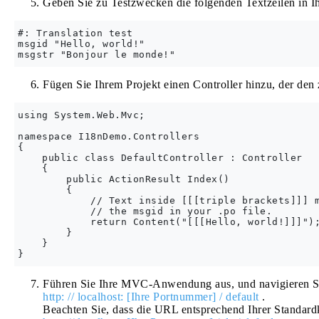
Geben Sie zu Testzwecken die folgenden Textzeilen in I
#: Translation test

msgid "Hello, world!"

Fügen Sie Ihrem Projekt einen Controller hinzu, der den
using System.Web.Mvc;

namespace I18nDemo.Controllers

{

    public class DefaultController : Controller

    {

        public ActionResult Index()

        {

            // Text inside [[[triple brackets]]] m
            // the msgid in your .po file.

            return Content("[[[Hello, world!]]]");
        }

    }

Führen Sie Ihre MVC-Anwendung aus, und navigieren Sie z
http: // localhost: [Ihre Portnummer] / default
.
Beachten Sie, dass die URL entsprechend Ihrer Standardk