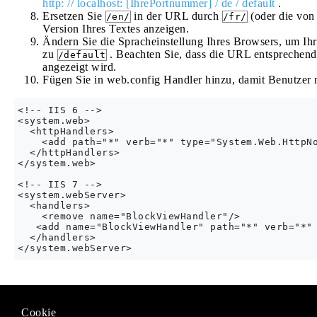
http: // localhost: [IhrePortnummer] / de / default
.
Ersetzen Sie
in der URL durch
(oder die von 
/en/
/fr/
Version Ihres Textes anzeigen.
Ändern Sie die Spracheinstellung Ihres Browsers, um Ihr
zu
. Beachten Sie, dass die URL entsprechend 
/default
angezeigt wird.
Fügen Sie in web.config Handler hinzu, damit Benutzer 
<!-- IIS 6 -->

<system.web>

  <httpHandlers>

    <add path="*" verb="*" type="System.Web.HttpNo
  </httpHandlers>

</system.web>

<!-- IIS 7 -->

<system.webServer>

  <handlers>

    <remove name="BlockViewHandler"/>

   <add name="BlockViewHandler" path="*" verb="*" 
  </handlers>

Modified text is an extract of the original
Stack Overflow Docu
Cookie
Lizenziert unter
CC BY-SA 3.0