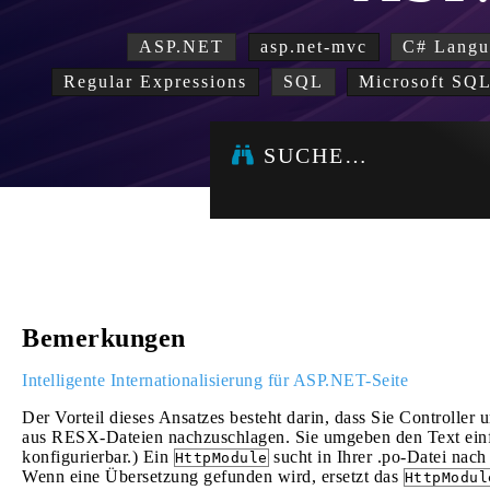
ASP.NET
asp.net-mvc
C# Langu
Regular Expressions
SQL
Microsoft SQL
SUCHE…
Bemerkungen
Intelligente Internationalisierung für ASP.NET-Seite
Der Vorteil dieses Ansatzes besteht darin, dass Sie Controlle
aus RESX-Dateien nachzuschlagen. Sie umgeben den Text einfa
konfigurierbar.) Ein
sucht in Ihrer .po-Datei nach
HttpModule
Wenn eine Übersetzung gefunden wird, ersetzt das
HttpModul