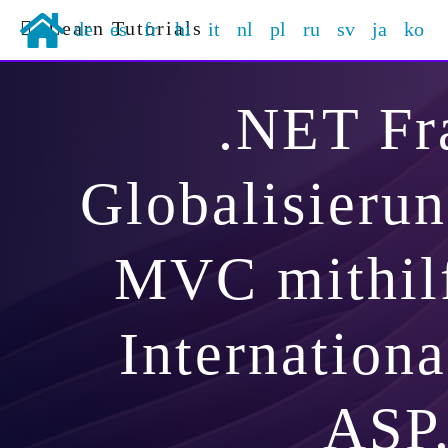
Learn Tutorials
de
es
fr
hi
it
nl
pl
ru
sv
ja
ko
.NET F
Globalisieru
MVC mithil
Internationa
ASP