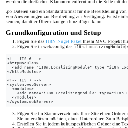
werden die dreifachen Klammern entfernt und die Seite mit dem 
.po-Dateien sind ein Standardformat für die Bereitstellung v
von Anwendungen zur Bearbeitung zur Verfügung. Es ist einfac
senden, damit er Übersetzungen hinzufügen kann.
Grundkonfiguration und Setup
Fügen Sie das
I18N-Nuget-Paket
Ihrem MVC-Projekt hi
Fügen Sie in web.config das
z
i18n.LocalizingModule
<!-- IIS 6 -->

<httpModules>

  <add name="i18n.LocalizingModule" type="i18n.Loc
</httpModules>

<!-- IIS 7 -->

<system.webServer> 

  <modules>

    <add name="i18n.LocalizingModule" type="i18n.L
  </modules>

Fügen Sie im Stammverzeichnis Ihrer Site einen Ordner m
Sie unterstützen möchten, einen Unterordner. Zum Beisp
Erstellen Sie in jedem kulturspezifischen Ordner eine 