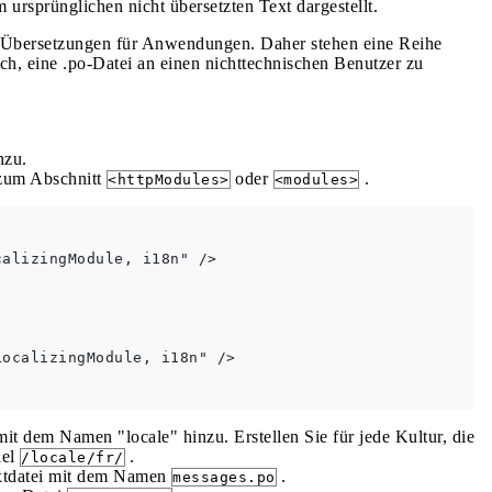
ursprünglichen nicht übersetzten Text dargestellt.
on Übersetzungen für Anwendungen. Daher stehen eine Reihe
h, eine .po-Datei an einen nichttechnischen Benutzer zu
nzu.
um Abschnitt
oder
.
<httpModules>
<modules>
alizingModule, i18n" />

ocalizingModule, i18n" />

it dem Namen "locale" hinzu. Erstellen Sie für jede Kultur, die
iel
.
/locale/fr/
Textdatei mit dem Namen
.
messages.po