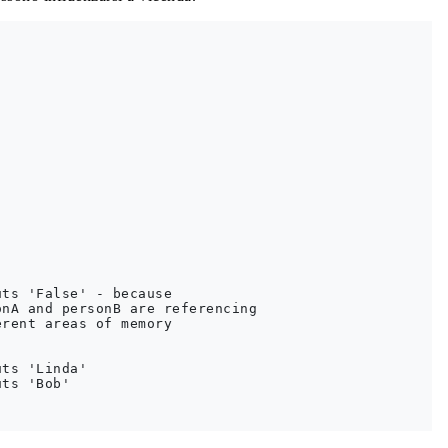
ts 'False' - because 

nA and personB are referencing 

rent areas of memory

ts 'Linda'

ts 'Bob'
