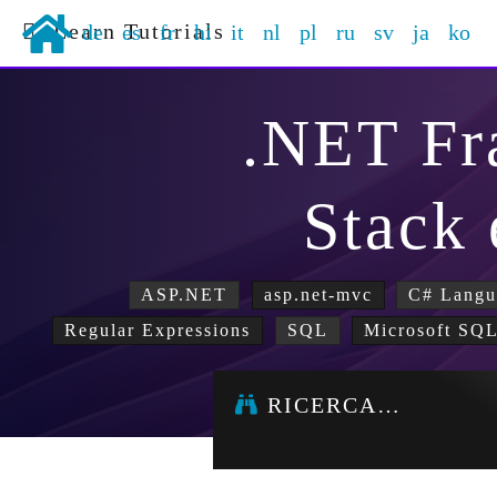
Learn Tutorials
de
es
fr
hi
it
nl
pl
ru
sv
ja
ko
.NET F
Stack
ASP.NET
asp.net-mvc
C# Langu
Regular Expressions
SQL
Microsoft SQL
RICERCA…