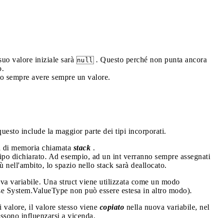
 suo valore iniziale sarà
. Questo perché non punta ancora
null
o.
vono sempre avere sempre un valore.
uesto include la maggior parte dei tipi incorporati.
ea di memoria chiamata
stack
.
tipo dichiarato. Ad esempio, ad un int verranno sempre assegnati
ù nell'ambito, lo spazio nello stack sarà deallocato.
ova variabile. Una struct viene utilizzata come un modo
asse System.ValueType non può essere estesa in altro modo).
 valore, il valore stesso viene
copiato
nella nuova variabile, nel
ssono influenzarsi a vicenda.