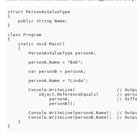
struct PersonAsValueType

{

    public string Name;

}

class Program

{

    static void Main()

    {

        PersonAsValueType personA;

        personA.Name = "Bob";

        var personB = personA;

        personA.Name = "Linda";

        Console.WriteLine(                // Outpu
            object.ReferenceEquals(       // perso
                personA,                  // diffe
                personB));                

        Console.WriteLine(personA.Name);  // Outpu
        Console.WriteLine(personB.Name);  // Outpu
    }
