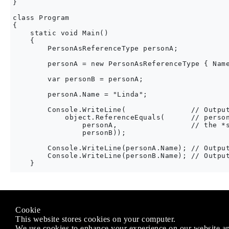
}

class Program

{

    static void Main()

    {

        PersonAsReferenceType personA;

        personA = new PersonAsReferenceType { Name
        var personB = personA;

        personA.Name = "Linda";

        Console.WriteLine(               // Output
            object.ReferenceEquals(      // person
                personA,                 // the *s
                personB));

        Console.WriteLine(personA.Name); // Output
        Console.WriteLine(personB.Name); // Output
Modified text is an extract of the original
Stack Overflow Docu
Cookie
Autorizzato sotto
CC BY-SA 3.0
This website stores cookies on your computer.
Non affiliato con
Stack Overflow
We use cookies to enhance your experience on our website an