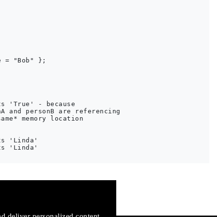
 = "Bob" };

s 'True' - because

A and personB are referencing 

ame* memory location

s 'Linda'

s 'Linda'

mentation
d deliver personalized content.