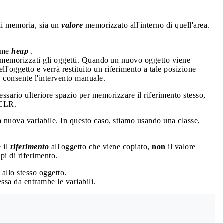
di memoria, sia un
valore
memorizzato all'interno di quell'area.
come
heap
.
 memorizzati gli oggetti. Quando un nuovo oggetto viene
ell'oggetto e verrà restituito un riferimento a tale posizione
 consente l'intervento manuale.
cessario ulteriore spazio per memorizzare il riferimento stesso,
 CLR.
a nuova variabile. In questo caso, stiamo usando una classe,
è il
riferimento
all'oggetto che viene copiato,
non
il valore
ipi di riferimento.
 allo stesso oggetto.
essa da entrambe le variabili.