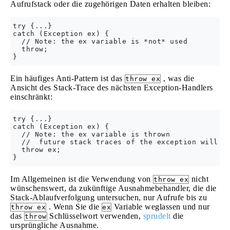
Aufrufstack oder die zugehörigen Daten erhalten bleiben:
try {...}

catch (Exception ex) {

  // Note: the ex variable is *not* used

  throw;

Ein häufiges Anti-Pattern ist das
, was die
throw ex
Ansicht des Stack-Trace des nächsten Exception-Handlers
einschränkt:
try {...}

catch (Exception ex) {

  // Note: the ex variable is thrown

  //  future stack traces of the exception will no
  throw ex;  

Im Allgemeinen ist die Verwendung von
nicht
throw ex
wünschenswert, da zukünftige Ausnahmebehandler, die die
Stack-Ablaufverfolgung untersuchen, nur Aufrufe bis zu
. Wenn Sie die
Variable weglassen und nur
throw ex
ex
das
Schlüsselwort verwenden,
sprudelt
die
throw
ursprüngliche Ausnahme.