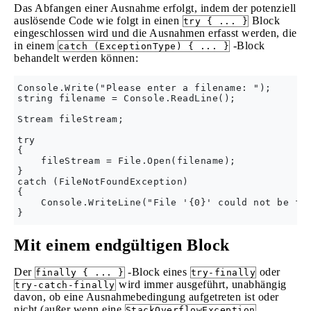
Das Abfangen einer Ausnahme erfolgt, indem der potenziell
auslösende Code wie folgt in einen
Block
try { ... }
eingeschlossen wird und die Ausnahmen erfasst werden, die
in einem
-Block
catch (ExceptionType) { ... }
behandelt werden können:
Console.Write("Please enter a filename: ");

string filename = Console.ReadLine();

Stream fileStream;

try

{

    fileStream = File.Open(filename);

}

catch (FileNotFoundException)

{

    Console.WriteLine("File '{0}' could not be fou
Mit einem endgültigen Block
Der
-Block eines
oder
finally { ... }
try-finally
wird immer ausgeführt, unabhängig
try-catch-finally
davon, ob eine Ausnahmebedingung aufgetreten ist oder
nicht (außer wenn eine
StackOverflowException