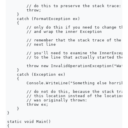
        // do this to preserve the stack trace:

        throw;

    }

    catch (FormatException ex)

    {

        // only do this if you need to change the 
        // and wrap the inner Exception

        // remember that the stack trace of the ou
        // next line

        // you'll need to examine the InnerExcepti
        // to the line that actually started the p
        throw new InvalidOperationException("Watch
    }

    catch (Exception ex)

    {

        Console.WriteLine("Something else horrible
        // do not do this, because the stack trace
        // this location instead of the location w
        // was originally thrown:

        throw ex; 

    }

}

static void Main()

{
