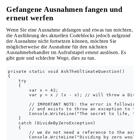
Gefangene Ausnahmen fangen und
erneut werfen
Wenn Sie eine Ausnahme abfangen und etwas tun möchten,
die Ausführung des aktuellen Codeblocks jedoch aufgrund
der Ausnahme nicht fortsetzen können, möchten Sie
möglicherweise die Ausnahme für den nächsten
Ausnahmebehandler im Aufrufstapel erneut auslösen. Es
gibt gute und schlechte Wege, dies zu tun.
private static void AskTheUltimateQuestion()

{

    try

    {

        var x = 42;

        var y = x / (x - x); // will throw a Divid
        // IMPORTANT NOTE: the error in following 
        // and exists to throw an exception to the
        Console.WriteLine("The secret to life, the
    }

    catch (DivideByZeroException)

    {

        // we do not need a reference to the excep
        Console.WriteLine("Dividing by zero would 