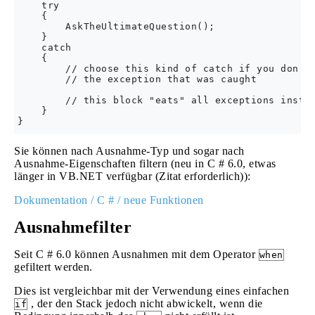
    try

    {

        AskTheUltimateQuestion();

    }

    catch

    {

        // choose this kind of catch if you don't 
        // the exception that was caught

        // this block "eats" all exceptions instea
    }

Sie können nach Ausnahme-Typ und sogar nach
Ausnahme-Eigenschaften filtern (neu in C # 6.0, etwas
länger in VB.NET verfügbar (Zitat erforderlich)):
Dokumentation / C # / neue Funktionen
Ausnahmefilter
Seit C # 6.0 können Ausnahmen mit dem Operator
when
gefiltert werden.
Dies ist vergleichbar mit der Verwendung eines einfachen
, der den Stack jedoch nicht abwickelt, wenn die
if