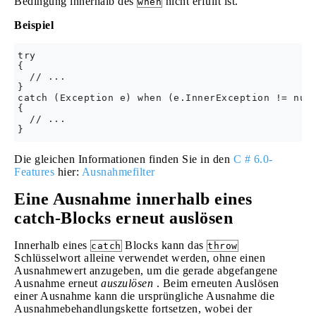
Bedingung innerhalb des
nicht erfüllt ist.
when
Beispiel
try

{ 

  // ...

}

catch (Exception e) when (e.InnerException != null
{

  // ...

Die gleichen Informationen finden Sie in den
C # 6.0-
Features
hier:
Ausnahmefilter
Eine Ausnahme innerhalb eines
catch-Blocks erneut auslösen
Innerhalb eines
Blocks kann das
catch
throw
Schlüsselwort alleine verwendet werden, ohne einen
Ausnahmewert anzugeben, um die gerade abgefangene
Ausnahme erneut
auszulösen
. Beim erneuten Auslösen
einer Ausnahme kann die ursprüngliche Ausnahme die
Ausnahmebehandlungskette fortsetzen, wobei der