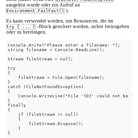
ausgelöst wurde oder ein Aufruf an
).
Environment.FailFast()
Es kann verwendet werden, um Ressourcen, die im
-Block gesichert wurden, sicher freizugeben
try { ... }
oder zu bereinigen.
Console.Write("Please enter a filename: ");

string filename = Console.ReadLine();

Stream fileStream = null;

try

{

    fileStream = File.Open(filename);

}

catch (FileNotFoundException)

{

    Console.WriteLine("File '{0}' could not be fou
}

finally

{

    if (fileStream != null)

    {

        fileStream.Dispose();

    }
