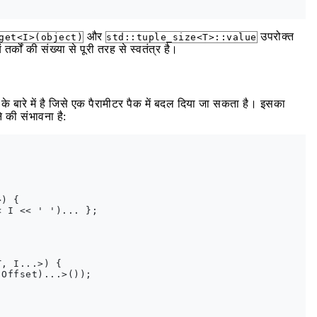
और
उपरोक्त
get<I>(object)
std::tuple_size<T>::value
्कों की संख्या से पूरी तरह से स्वतंत्र है।
े के बारे में है जिसे एक पैरामीटर पैक में बदल दिया जा सकता है। इसका
े की संभावना है:
) {

 I << ' ')... };

, I...>) {

Offset)...>());
