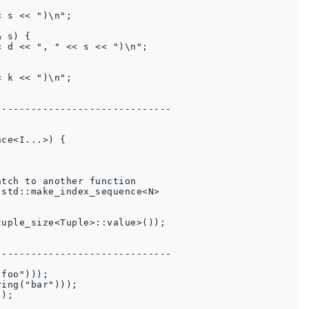
 s << ")\n";

 s) {

 d << ", " << s << ")\n";

 k << ")\n";

-----------------------------

ce<I...>) {

tch to another function

std::make_index_sequence<N>

uple_size<Tuple>::value>());

-----------------------------

foo")));

ing("bar")));

);
