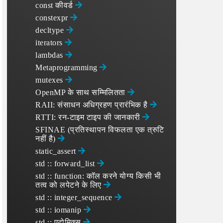
const कीवर्ड
constexpr
decltype
iterators
lambdas
Metaprogramming
mutexes
OpenMP के साथ सम्‍मिलितता
RAII: संसाधन अधिग्रहण प्रारंभिक है
RTTI: रन-टाइम टाइप की जानकारी
SFINAE (प्रतिस्थापन विफलता एक त्रुटि
नहीं है)
static_assert
std :: forward_list
std :: function: कॉल करने योग्य किसी भी
तत्व को लपेटने के लिए
std :: integer_sequence
std :: iomanip
std :: एटोमिक्स