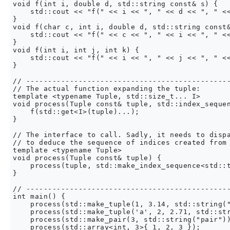
void f(int i, double d, std::string const& s) {

    std::cout << "f(" << i << ", " << d << ", " <<
}

void f(char c, int i, double d, std::string const&
    std::cout << "f(" << c << ", " << i << ", " <<
}

void f(int i, int j, int k) {

    std::cout << "f(" << i << ", " << j << ", " <<
}

// -----------------------------------------------
// The actual function expanding the tuple:

template <typename Tuple, std::size_t... I>

void process(Tuple const& tuple, std::index_sequen
    f(std::get<I>(tuple)...);

}

// The interface to call. Sadly, it needs to dispa
// to deduce the sequence of indices created from 
template <typename Tuple>

void process(Tuple const& tuple) {

    process(tuple, std::make_index_sequence<std::t
}

// -----------------------------------------------
int main() {

    process(std::make_tuple(1, 3.14, std::string("
    process(std::make_tuple('a', 2, 2.71, std::str
    process(std::make_pair(3, std::string("pair"))
    process(std::array<int, 3>{ 1, 2, 3 });
