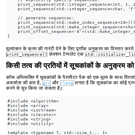
    print_sequence(std::integer_sequence<int, 1, 2
    print_sequence(std::integer_sequence<char, 'f'
    // generate sequences:

    print_sequence(std::make_index_sequence<10>())
    print_sequence(std::make_integer_sequence<shor
    print_offset_sequence<'A'>(std::make_integer_s
मूल्यांकन के क्रम की गारंटी देने के लिए पूर्णांक अनुक्रम का विस्तार कर
फ़ंक्शन टेम्पलेट एक
print_sequence()
std::initializer_li
किसी तत्व की प्रतियों में सूचकांकों के अनुक्रम को 
कॉमा अभिव्यक्ति में सूचकांकों के पैरामीटर पैक को एक मूल्य के साथ विस्त
अफसोस की बात है,
और
लगता है कि सूचकांक का कोई प्रभाव 
gcc
clang
करने से चुप किया जा सकता है):
#include <algorithm>

#include <array>

#include <iostream>

#include <iterator>

#include <string>

#include <utility>

template <typename T, std::size_t... I>
