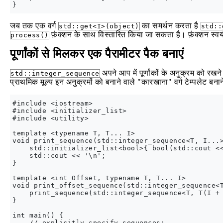
जब तक एक वर्ग
का समर्थन करता है
std::get<I>(object)
std::
फ़ंक्शन के साथ विस्तारित किया जा सकता है। फ़ंक्शन स्वयं तर
process()
पूर्णांकों से मिलकर एक पैरामीटर पैक बनाएं
अपने आप में पूर्णांकों के अनुक्रम को रखन
std::integer_sequence
प्राथमिक मूल्य इन अनुक्रमों को बनाने वाले "कारखाना" वर्ग टेम्पलेट बनान
#include <iostream>

#include <initializer_list>

#include <utility>

template <typename T, T... I>

void print_sequence(std::integer_sequence<T, I...>
    std::initializer_list<bool>{ bool(std::cout <<
    std::cout << '\n';

}

template <int Offset, typename T, T... I>

void print_offset_sequence(std::integer_sequence<T
    print_sequence(std::integer_sequence<T, T(I + 
}

int main() {

    // explicitly specify sequences:
