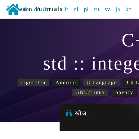
Learn Tutorials
de
es
fr
hi
it
nl
pl
ru
sv
ja
ko
C
std :: inte
algorithm
Android
C Language
C# 
GNU/Linux
opencv
खोज…