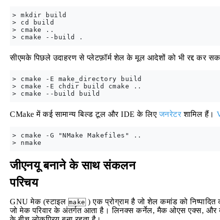
> mkdir build

> cd build

> cmake ..

सीएमके पिछले उदाहरण से प्लेटफ़ॉर्म शेल के मूल आदेशों को भी रद्द कर सक
> cmake -E make_directory build

> cmake -E chdir build cmake .. 

CMake में कई सामान्य बिल्ड टूल और IDE के लिए
जनरेटर
शामिल हैं।
> cmake -G "NMake Makefiles" ..

जीएनयू बनाने के साथ संकलन
परिचय
GNU मेक (स्टाइल
) एक प्रोग्राम है जो शेल कमांड को निष्पादित
make
जो मेक परिवार के अंतर्गत आता है। लिनक्स कर्नेल, मैक ओएस एक्स, और बी
के बीच लोकप्रिय बना रहता है।