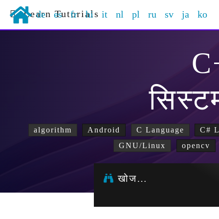
Learn Tutorials
de
es
fr
hi
it
nl
pl
ru
sv
ja
ko
C
सिस्ट
algorithm
Android
C Language
C# 
GNU/Linux
opencv
खोज…