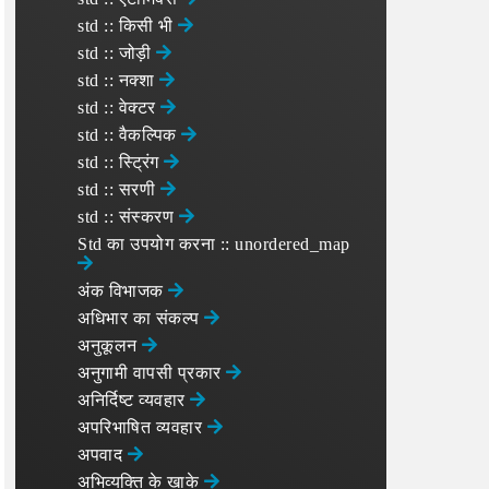
std :: किसी भी
std :: जोड़ी
std :: नक्शा
std :: वेक्टर
std :: वैकल्पिक
std :: स्ट्रिंग
std :: सरणी
std :: संस्करण
Std का उपयोग करना :: unordered_map
अंक विभाजक
अधिभार का संकल्प
अनुकूलन
अनुगामी वापसी प्रकार
अनिर्दिष्ट व्यवहार
अपरिभाषित व्यवहार
अपवाद
अभिव्यक्ति के खाके