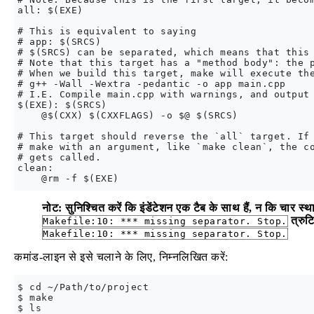
all: $(EXE)

# This is equivalent to saying

# app: $(SRCS)

# $(SRCS) can be separated, which means that this 
# Note that this target has a "method body": the p
# When we build this target, make will execute the
# g++ -Wall -Wextra -pedantic -o app main.cpp

# I.E. Compile main.cpp with warnings, and output 
$(EXE): $(SRCS)

    @$(CXX) $(CXXFLAGS) -o $@ $(SRCS)

# This target should reverse the `all` target. If 
# make with an argument, like `make clean`, the co
# gets called.

clean:

नोट: सुनिश्चित करें कि इंडेंटेशन एक टैब के साथ हैं, न कि चार 
त्रुट
Makefile:10: *** missing separator. Stop.
Makefile:10: *** missing separator. Stop.
कमांड-लाइन से इसे चलाने के लिए, निम्नलिखित करें:
$ cd ~/Path/to/project

$ make

$ ls
