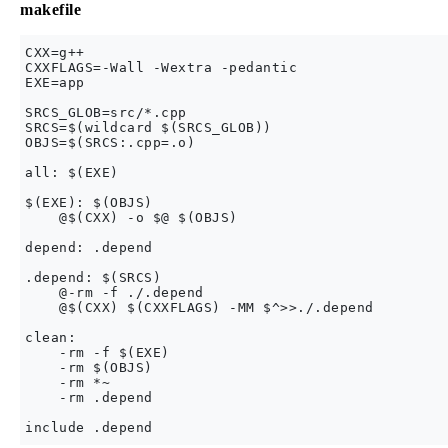
makefile
CXX=g++

CXXFLAGS=-Wall -Wextra -pedantic

EXE=app

SRCS_GLOB=src/*.cpp

SRCS=$(wildcard $(SRCS_GLOB))

OBJS=$(SRCS:.cpp=.o)

all: $(EXE)

$(EXE): $(OBJS)

    @$(CXX) -o $@ $(OBJS)

depend: .depend

.depend: $(SRCS)

    @-rm -f ./.depend

    @$(CXX) $(CXXFLAGS) -MM $^>>./.depend

clean:

    -rm -f $(EXE)

    -rm $(OBJS)

    -rm *~

    -rm .depend
