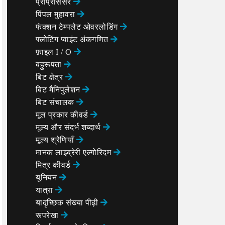
प्रीप्रोसेसर
पिंपल मुहावरा
फंक्शन टेम्पलेट ओवरलोडिंग
फ्लोटिंग प्वाइंट अंकगणित
फ़ाइल I / O
बहुरूपता
बिट क्षेत्र
बिट मैनिपुलेशन
बिट संचालक
मूल प्रकार कीवर्ड
मूल्य और संदर्भ शब्दार्थ
मूल्य श्रेणियाँ
मानक लाइब्रेरी एल्गोरिदम
मित्र कीवर्ड
यूनियन
यात्रा
यादृच्छिक संख्या पीढ़ी
रूपरेखा