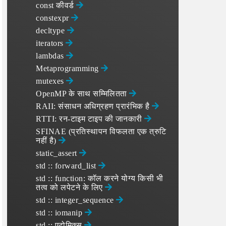
const कीवर्ड
constexpr
decltype
iterators
lambdas
Metaprogramming
mutexes
OpenMP के साथ सम्‍मिलितता
RAII: संसाधन अधिग्रहण प्रारंभिक है
RTTI: रन-टाइम टाइप की जानकारी
SFINAE (प्रतिस्थापन विफलता एक त्रुटि
नहीं है)
static_assert
std :: forward_list
std :: function: कॉल करने योग्य किसी भी
तत्व को लपेटने के लिए
std :: integer_sequence
std :: iomanip
std :: एटोमिक्स