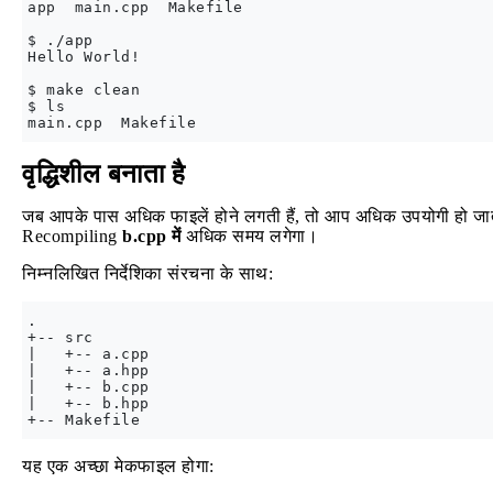
app  main.cpp  Makefile

$ ./app

Hello World!

$ make clean

$ ls

वृद्धिशील बनाता है
जब आपके पास अधिक फाइलें होने लगती हैं, तो आप अधिक उपयोगी हो जात
Recompiling
b.cpp में
अधिक समय लगेगा।
निम्नलिखित निर्देशिका संरचना के साथ:
.

+-- src

|   +-- a.cpp

|   +-- a.hpp

|   +-- b.cpp

|   +-- b.hpp

यह एक अच्छा मेकफाइल होगा: