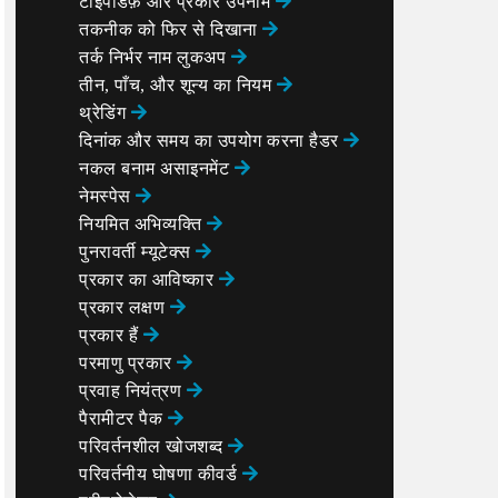
sysdeps/x86_64/multiarch/memcpy-ssse3-back.S:1627

टाइपेडिफ़ और प्रकार उपनाम
sysdeps/x86_64/multiarch/memcpy-ssse3-back.S:1619

तकनीक को फिर से दिखाना
8

1

तर्क निर्भर नाम लुकअप
yscall-template.S:81

तीन, पाँच, और शून्य का नियम
5

थ्रेडिंग
sysdeps/x86_64/multiarch/memcpy-ssse3-back.S:1617

दिनांक और समय का उपयोग करना
हैडर
sysdeps/x86_64/multiarch/memcpy-ssse3-back.S:1623

नकल बनाम असाइनमेंट
नेमस्पेस
1

1

नियमित अभिव्यक्ति
t.c:287

पुनरावर्ती म्यूटेक्स
प्रकार का आविष्कार
प्रकार लक्षण
प्रकार हैं
परमाणु प्रकार
प्रवाह नियंत्रण
पैरामीटर पैक
परिवर्तनशील खोजशब्द
परिवर्तनीय घोषणा कीवर्ड