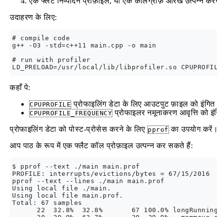
एक फ्लैट निष्पादन प्रोफ़ाइल, या एक कॉलग्राफ़ आरेख उत्पन्न कर
उदाहरण के लिए:
# compile code

g++ -O3 -std=c++11 main.cpp -o main

# run with profiler

कहाँ पे:
प्रोफाइलिंग डेटा के लिए आउटपुट फ़ाइल को इंगित
CPUPROFILE
प्रोफाइलर नमूनाकरण आवृत्ति को इंग
CPUPROFILE_FREQUENCY
प्रोफाइलिंग डेटा को पोस्ट-प्रोसेस करने के लिए
का उपयोग करें
pprof
आप पाठ के रूप में एक फ्लैट कॉल प्रोफ़ाइल उत्पन्न कर सकते हैं:
$ pprof --text ./main main.prof

PROFILE: interrupts/evictions/bytes = 67/15/2016

pprof --text --lines ./main main.prof

Using local file ./main.

Using local file main.prof.

Total: 67 samples

      22  32.8%  32.8%       67 100.0% longRunning