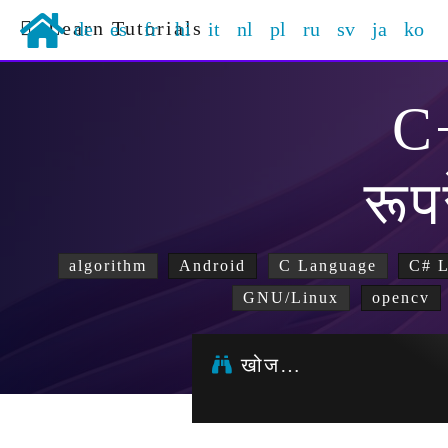
Learn Tutorials
de
es
fr
hi
it
nl
pl
ru
sv
ja
ko
C
रूप
algorithm
Android
C Language
C# 
GNU/Linux
opencv
खोज…