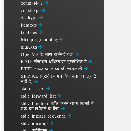
const कीवर्ड
constexpr
decltype
iterators
lambdas
Metaprogramming
mutexes
OpenMP के साथ सम्‍मिलितता
RAII: संसाधन अधिग्रहण प्रारंभिक है
RTTI: रन-टाइम टाइप की जानकारी
SFINAE (प्रतिस्थापन विफलता एक त्रुटि
नहीं है)
static_assert
std :: forward_list
std :: function: कॉल करने योग्य किसी भी
तत्व को लपेटने के लिए
std :: integer_sequence
std :: iomanip
std :: एटोमिक्स