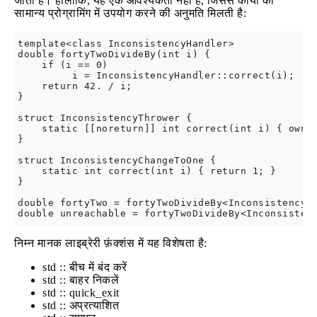
जाता है। हालांकि, यह एक आवश्यकता नहीं है, जिससे कार्यों को
सामान्य प्रोग्रामिंग में उपयोग करने की अनुमति मिलती है:
template<class InconsistencyHandler>

double fortyTwoDivideBy(int i) {

    if (i == 0)

         i = InconsistencyHandler::correct(i);

    return 42. / i;

}

struct InconsistencyThrower {

    static [[noreturn]] int correct(int i) { ownAs
}

struct InconsistencyChangeToOne {

    static int correct(int i) { return 1; }

}

double fortyTwo = fortyTwoDivideBy<InconsistencyCh
निम्न मानक लाइब्रेरी फ़ंक्शंस में यह विशेषता है:
std :: बीच में बंद करें
std :: बाहर निकलें
std :: quick_exit
std :: अप्रत्याशित