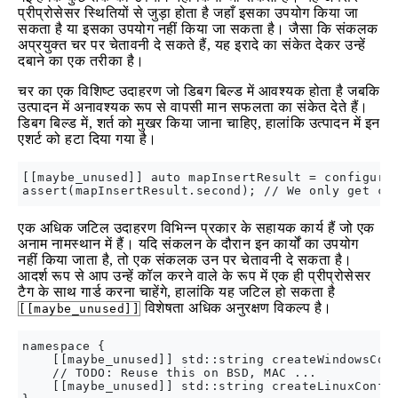
प्रीप्रोसेसर स्थितियों से जुड़ा होता है जहाँ इसका उपयोग किया जा
सकता है या इसका उपयोग नहीं किया जा सकता है। जैसा कि संकलक
अप्रयुक्त चर पर चेतावनी दे सकते हैं, यह इरादे का संकेत देकर उन्हें
दबाने का एक तरीका है।
चर का एक विशिष्ट उदाहरण जो डिबग बिल्ड में आवश्यक होता है जबकि
उत्पादन में अनावश्यक रूप से वापसी मान सफलता का संकेत देते हैं।
डिबग बिल्ड में, शर्त को मुखर किया जाना चाहिए, हालांकि उत्पादन में इन
एशर्ट को हटा दिया गया है।
[[maybe_unused]] auto mapInsertResult = configurat
एक अधिक जटिल उदाहरण विभिन्न प्रकार के सहायक कार्य हैं जो एक
अनाम नामस्थान में हैं। यदि संकलन के दौरान इन कार्यों का उपयोग
नहीं किया जाता है, तो एक संकलक उन पर चेतावनी दे सकता है।
आदर्श रूप से आप उन्हें कॉल करने वाले के रूप में एक ही प्रीप्रोसेसर
टैग के साथ गार्ड करना चाहेंगे, हालांकि यह जटिल हो सकता है
विशेषता अधिक अनुरक्षण विकल्प है।
[[maybe_unused]]
namespace {

    [[maybe_unused]] std::string createWindowsConf
    // TODO: Reuse this on BSD, MAC ...

    [[maybe_unused]] std::string createLinuxConfig