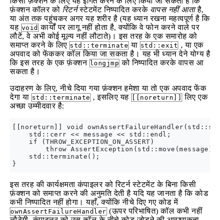
किसी फ़ंक्शन के लिए यह इंगित करने के लिए किया जा सकता है कि
फ़ंक्शन कॉलर को
रिटर्न
स्टेटमेंट निष्पादित करके
वापस नहीं आता
है,
या अंत तक पहुंचकर अगर यह शरीर है (यह ध्यान रखना महत्वपूर्ण है कि
यह
कार्यों पर लागू नहीं होता है, क्योंकि वे फोन करने वाले पर
void
लौटें, वे अभी कोई मूल्य नहीं लौटाते)। इस तरह के एक समारोह को
समाप्त करने के लिए
या
, या एक
std::terminate
std::exit
अपवाद को फेंककर कॉल किया जा सकता है। यह भी ध्यान देने योग्य है
कि इस तरह के एक फ़ंक्शन
को निष्पादित करके वापस आ
longjmp
सकता है।
उदाहरण के लिए, नीचे दिया गया फ़ंक्शन हमेशा या तो एक अपवाद फेंक
देगा या
, इसलिए यह
लिए एक
std::terminate
[[noreturn]]
अच्छा उम्मीदवार है:
[[noreturn]] void ownAssertFailureHandler(std::str
    std::cerr << message << std::endl;

    if (THROW_EXCEPTION_ON_ASSERT)

        throw AssertException(std::move(message));
    std::terminate();

इस तरह की कार्यक्षमता कंपाइलर को रिटर्न स्टेटमेंट के बिना किसी
फ़ंक्शन को समाप्त करने की अनुमति देती है यदि यह जानता है कि कोड
कभी निष्पादित नहीं होगा। यहाँ, क्योंकि नीचे दिए गए कोड में
(ऊपर परिभाषित) कॉल कभी नहीं
ownAssertFailureHandler
लौटेगी, कंपाइलर को उस कॉल के नीचे कोड जोड़ने की आवश्यकता