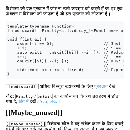
विशेषता को एक प्रकार में जोड़ना उसी व्यवहार को कहते हैं जो हर एक
फ़ंक्शन में विशेषता को जोड़ता है जो इस प्रकार को लौटाता है।
template<typename Function>

[[nodiscard]] Finally<std::decay_t<Function>> onEx
void f(int &i) {

    assert(i == 0);                    // Just to 
    ++i;                               // i == 1

    auto exit1 = onExit([&i]{ --i; }); // Reduce b
    ++i;                               // i == 2

    onExit([&i]{ --i; });              // BUG: Red
                                       //      Com
    std::cout << i << std::end;        // Expected
अधिक विस्तृत उदाहरणों के लिए
प्रस्ताव
देखें।
[[nodiscard]]
नोट:
/
का कार्यान्वयन विवरण उदाहरण में छोड़ा
Finally
onExit
गया है,
अंत में
देखें
/ ScopeExit
।
[[Maybe_unused]]
विशेषता कोड में यह संकेत करने के लिए बनाई
[[maybe_unused]]
गई है कि कुछ तर्क का उपयोग नहीं किया जा सकता है। यह अक्सर