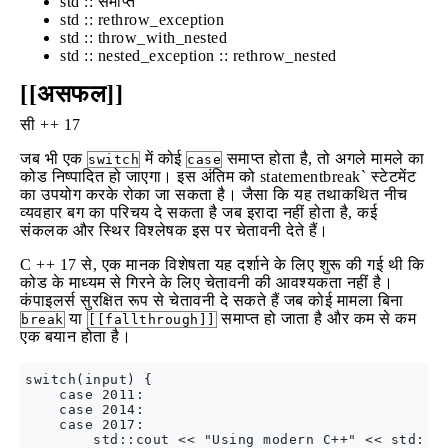
std :: समाप्त
std :: rethrow_exception
std :: throw_with_nested
std :: nested_exception :: rethrow_nested
[[असफल]]
सी ++ 17
जब भी एक
में कोई
समाप्त होता है, तो अगले मामले का
switch
case
कोड निष्पादित हो जाएगा। इस अंतिम को statementbreak` स्टेटमेंट
का उपयोग करके रोका जा सकता है। जैसा कि यह तथाकथित नीच
व्यवहार बग का परिचय दे सकता है जब इरादा नहीं होता है, कई
संकलक और स्थिर विश्लेषक इस पर चेतावनी देते हैं।
C ++ 17 से, एक मानक विशेषता यह दर्शाने के लिए शुरू की गई थी कि
कोड के माध्यम से गिरने के लिए चेतावनी की आवश्यकता नहीं है।
कंपाइलर्स सुरक्षित रूप से चेतावनी दे सकते हैं जब कोई मामला बिना
या
समाप्त हो जाता है और कम से कम
break
[[fallthrough]]
एक बयान होता है।
switch(input) {

    case 2011:

    case 2014:

    case 2017:

        std::cout << "Using modern C++" << std::en