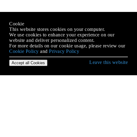
Cookie
This website stores cookies on your computer.
We use cookies to enhance your experience on our
website and deliver personalized content.
For more details on our cookie usage, please review our
Cookie Policy
and
Privacy Policy
Leave this website
Accept all Cookies
C ++ से शुरुआत करना
Arrays
C ++ फ़ंक्शन "कॉल बाय वैल्यू" बनाम "कॉल बाय संदर्भ"
C ++ में अंतर्राष्ट्रीयकरण
C ++ में अधिक अपरिभाषित व्यवहार
C ++ में अनुकूलन
C ++ में डेटा संरचनाएं