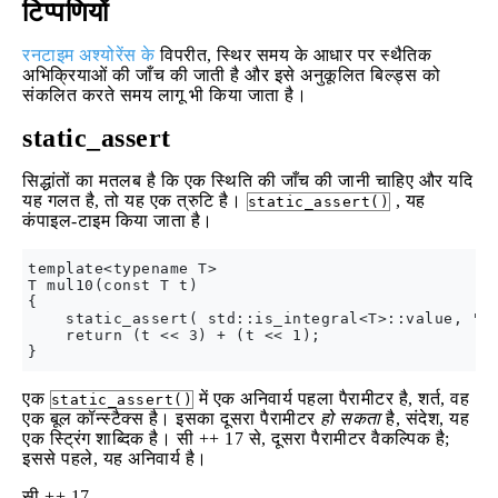
टिप्पणियों
रनटाइम अश्योरेंस के
विपरीत, स्थिर समय के आधार पर स्थैतिक
अभिक्रियाओं की जाँच की जाती है और इसे अनुकूलित बिल्ड्स को
संकलित करते समय लागू भी किया जाता है।
static_assert
सिद्धांतों का मतलब है कि एक स्थिति की जाँच की जानी चाहिए और यदि
यह गलत है, तो यह एक त्रुटि है।
, यह
static_assert()
कंपाइल-टाइम किया जाता है।
template<typename T>

T mul10(const T t)

{

    static_assert( std::is_integral<T>::value, "mu
    return (t << 3) + (t << 1);

एक
में एक अनिवार्य पहला पैरामीटर है, शर्त, वह
static_assert()
एक बूल कॉन्स्टैक्स है। इसका दूसरा पैरामीटर
हो सकता
है, संदेश, यह
एक स्ट्रिंग शाब्दिक है। सी ++ 17 से, दूसरा पैरामीटर वैकल्पिक है;
इससे पहले, यह अनिवार्य है।
सी ++ 17