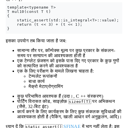
template<typename T>

T mul10(const T t)

{

    static_assert(std::is_integral<T>::value);

    return (t << 3) + (t << 1);

इसका उपयोग तब किया जाता है जब:
सामान्य तौर पर, कॉम्पेक्स मूल्य पर कुछ प्रकार के संकलन-
समय पर सत्यापन की आवश्यकता होती है
एक टेम्प्लेट फ़ंक्शन को इसके पास दिए गए प्रकार के कुछ गुणों
को सत्यापित करने की आवश्यकता है
एक के लिए परीक्षण के मामले लिखना चाहता है:
टेम्पलेट रूपांकनों
बाधा कार्य
मैक्रो मेटाप्रोग्रामिंग
कुछ परिभाषित आवश्यक हैं (उदा।, C ++ संस्करण)
पोर्टिंग विरासत कोड, साइज़ोफ़
पर अभिकथन
sizeof(T)
(जैसे, 32-बिट इंट)
कार्य करने के लिए कार्यक्रम के लिए कुछ संकलक सुविधाओं की
आवश्यकता होती है (पैकिंग, खाली आधार वर्ग अनुकूलन, आदि)।
ध्यान दें कि
SFINAE
में भाग नहीं लेता है: इस
static_assert()