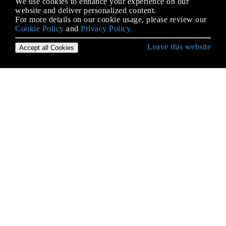
We use cookies to enhance your experience on our
website and deliver personalized content.
For more details on our cookie usage, please review our
Cookie Policy
and
Privacy Policy
Leave this website
Accept all Cookies
C ++ से शुरुआत करना
Arrays
C ++ फ़ंक्शन "कॉल बाय वैल्यू" बनाम "कॉल बाय संदर्भ"
C ++ में अंतर्राष्ट्रीयकरण
C ++ में अधिक अपरिभाषित व्यवहार
C ++ में अनुकूलन
C ++ में डेटा संरचनाएं
C ++ में डिज़ाइन पैटर्न कार्यान्वयन
C ++ में पुनरावृत्ति
C ++ में बेसिक इनपुट / आउटपुट