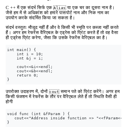
C ++ में एक संदर्भ सिर्फ एक
या एक चर का दूसरा नाम है।
Alias
जैसे हम में से अधिकांश को हमारे पासपोर्ट नाम और निक नाम का
उपयोग करके संदर्भित किया जा सकता है।
संदर्भ वस्तुतः मौजूद नहीं हैं और वे किसी भी स्मृति पर कब्जा नहीं करते
हैं। अगर हम रेफरेंस वैरिएबल के एड्रेस को प्रिंट करते हैं तो वह वैसा
ही एड्रेस प्रिंट करेगा, जैसा कि उसके रेफरेंस वेरिएबल का है।
int main() {

    int i = 10;

    int &j = i;

    cout<<&i<<endl;

    cout<<&b<<endl;

    return 0;

उपरोक्त उदाहरण में, दोनों
समान पते को प्रिंट करेंगे। अगर हम
cout
किसी फंक्शन में रेफरेंस के तौर पर वैरिएबल लेते हैं तो स्थिति वैसी ही
होगी
void func (int &fParam ) {

   cout<<"Address inside function => "<<fParam<<en
}
