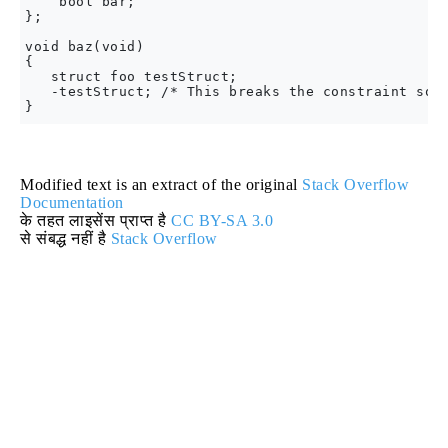
    bool bar;

};

void baz(void)

{

   struct foo testStruct;

   -testStruct; /* This breaks the constraint so m
Modified text is an extract of the original
Stack Overflow
Documentation
के तहत लाइसेंस प्राप्त है
CC BY-SA 3.0
से संबद्ध नहीं है
Stack Overflow