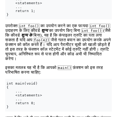
    <statements>

    ...

    return 1;

उपरोक्त
का उपयोग करने का एक फायदा
int foo()
int foo()
उदाहरण के लिए कीवर्ड
शून्य
का उपयोग किए बिना
(जैसे
int foo()
कि कीवर्ड
शून्य के
बिना), यह है कि कंपाइलर त्रुटि का पता लगा
सकता है यदि आप
जैसे गलत बयान का उपयोग करके अपने
foo(42)
फ़ंक्शन को कॉल करते हैं। यदि आप पैरामीटर सूची को खाली छोड़ते हैं
तो इस तरह के फंक्शन कॉल स्टेटमेंट में कोई त्रुटि नहीं होगी। त्रुटि
चुपचाप, अनिश्चित रूप से पास होगी और कोड अभी भी निष्पादित
करेगा।
इसका मतलब यह भी है कि आपको
फ़ंक्शन को इस तरह
main()
परिभाषित करना चाहिए:
int main(void)

{

    ...

    <statements>

    ...

    return 0;
