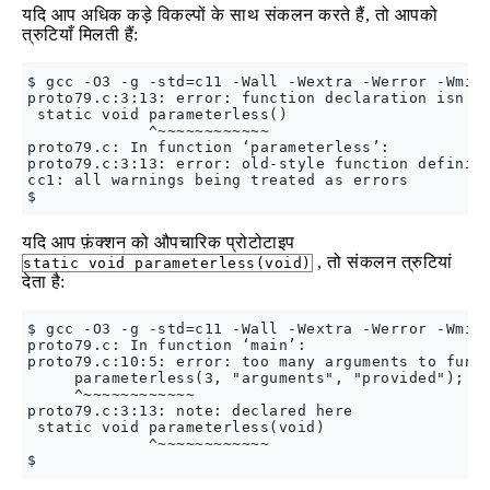
यदि आप अधिक कड़े विकल्पों के साथ संकलन करते हैं, तो आपको
त्रुटियाँ मिलती हैं:
$ gcc -O3 -g -std=c11 -Wall -Wextra -Werror -Wmiss
proto79.c:3:13: error: function declaration isn’t 
 static void parameterless()

             ^~~~~~~~~~~~~

proto79.c: In function ‘parameterless’:

proto79.c:3:13: error: old-style function definiti
cc1: all warnings being treated as errors

यदि आप फ़ंक्शन को औपचारिक प्रोटोटाइप
, तो संकलन त्रुटियां
static void parameterless(void)
देता है:
$ gcc -O3 -g -std=c11 -Wall -Wextra -Werror -Wmiss
proto79.c: In function ‘main’:

proto79.c:10:5: error: too many arguments to funct
     parameterless(3, "arguments", "provided");

     ^~~~~~~~~~~~~

proto79.c:3:13: note: declared here

 static void parameterless(void)

             ^~~~~~~~~~~~~
