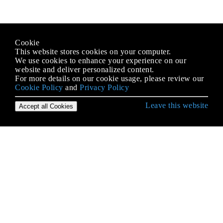
Cookie
This website stores cookies on your computer.
We use cookies to enhance your experience on our
website and deliver personalized content.
For more details on our cookie usage, please review our
Cookie Policy
and
Privacy Policy
Leave this website
Accept all Cookies
C भाषा से शुरुआत करना
- चरित्र वर्गीकरण और रूपांतरण
Arrays
enumerations
Iteration कथन / लूप्स: के लिए, जबकि, करते समय
structs
typedef