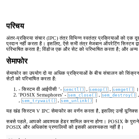
परिचय
अंतर-प्रक्रिया संचार (IPC) तंत्र विभिन्न स्वतंत्र प्रक्रियाओं को एक
प्रदान नहीं करता है। इसलिए, ऐसे सभी तंत्र मेजबान ऑपरेटिंग सिस्टम द
परिभाषित करता है; विंडोज एक और सेट को परिभाषित करता है; और अन्य सि
सेमाफोर
सेमाफोर का उपयोग दो या अधिक प्रक्रियाओं के बीच संचालन को सिंक्रन
सेटों को परिभाषित करता है:
- सिस्टम वी आईपीसी ’-
,
,
।
semctl()
semop()
semget()
'POSIX Semaphores' -
,
sem_close()
sem_destroy()
,
,
।
sem_trywait()
sem_unlink()
यह खंड सिस्टम V IPC सेमाफोर का वर्णन करता है, इसलिए उन्हें यूनिक्स
सबसे पहले, आपको आवश्यक हेडर शामिल करना होगा। POSIX के पुराने 
POSIX और अधिकांश प्रणालियों को इसकी आवश्यकता नहीं है।