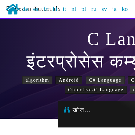
Learn Tutorials
de
es
fr
hi
it
nl
pl
ru
sv
ja
ko
C La
इंटरप्रोसेस कम
algorithm
Android
C# Language
C
Objective-C Language
खोज…