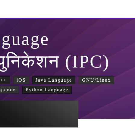
nguage
्युनिकेशन (IPC)
++
iOS
Java Language
GNU/Linux
opencv
Python Language