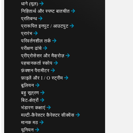
धागे (मूल)
निहितार्थ और स्पष्ट बातचीत
प्रतिबन्ध
प्रारूपित इनपुट / आउटपुट
प्रारंभ
परिवर्तनशील तर्क
परीक्षण ढांचे
प्रीप्रोसेसर और मैक्रोज़
पहचानकर्ता स्कोप
फ़ंक्शन पैरामीटर
फ़ाइलें और I / O स्ट्रीम
बूलियन
बहु सूत्रण
बिट-क्षेत्रों
भंडारण कक्षाएं
मल्टी-कैरेक्टर कैरेक्टर सीक्वेंस
मानक मठ
यूनियन