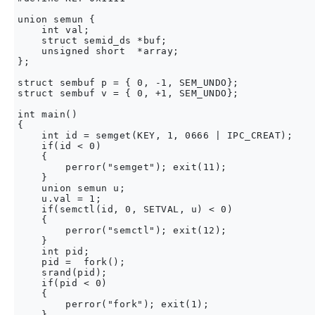
union semun {

    int val;

    struct semid_ds *buf;

    unsigned short  *array;

};

struct sembuf p = { 0, -1, SEM_UNDO};

struct sembuf v = { 0, +1, SEM_UNDO};

int main()

{

    int id = semget(KEY, 1, 0666 | IPC_CREAT);

    if(id < 0)

    {

        perror("semget"); exit(11);

    }

    union semun u;

    u.val = 1;

    if(semctl(id, 0, SETVAL, u) < 0)

    {

        perror("semctl"); exit(12);

    }

    int pid;

    pid =  fork();

    srand(pid);

    if(pid < 0)

    {

        perror("fork"); exit(1);

    }
