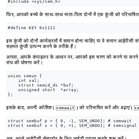
फिर, आपको बच्चे के साथ-साथ माता-पिता दोनों में एक कुंजी को परिभा
इस कुंजी को दोनों कार्यक्रमों में समान होना चाहिए या वे समान आईपीसी स
सहमत कुंजी उत्पन्न करने के तरीके हैं।
अगला, आपके कंपाइलर के आधार पर, आपको इस चरण को करने या करने की 
संघ की घोषणा करें।
union semun {

    int val;

    struct semid_ds *buf;

    unsigned short  *array;

इसके बाद, अपनी
कोशिश
(
) को परिभाषित करें और
बढ़ाएं
(
semwait
s
struct sembuf p = { 0, -1, SEM_UNDO}; # semwait

अब, अपने आईपीसी सेमाफोर के लिए आईडी प्राप्त करके शुरू करें।