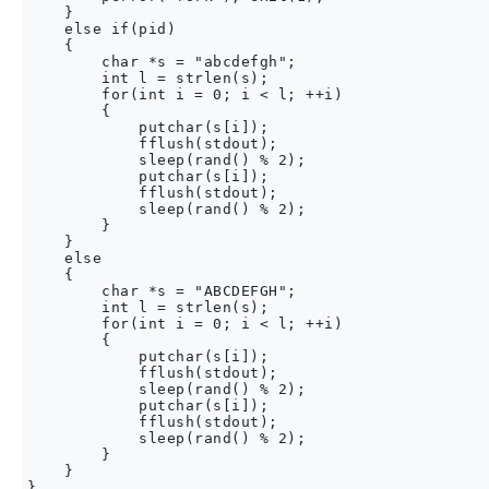
    }

    else if(pid)

    {

        char *s = "abcdefgh";

        int l = strlen(s);

        for(int i = 0; i < l; ++i)

        {

            putchar(s[i]);

            fflush(stdout);

            sleep(rand() % 2);

            putchar(s[i]);

            fflush(stdout);

            sleep(rand() % 2);

        }

    }

    else

    {

        char *s = "ABCDEFGH";

        int l = strlen(s);

        for(int i = 0; i < l; ++i)

        {

            putchar(s[i]);

            fflush(stdout);

            sleep(rand() % 2);

            putchar(s[i]);

            fflush(stdout);

            sleep(rand() % 2);

        }

    }
