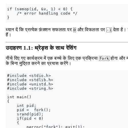
if (semop(id, &v, 1) < 0) {

    /* error handling code */

ध्यान दें कि प्रत्येक फ़ंक्शन सफलता पर
और विफलता पर
देता है। 
0
-1
हैं।
उदाहरण 1.1: थ्रेड्स के साथ रेसिंग
नीचे दिए गए कार्यक्रम में एक बच्चे के लिए एक प्रक्रिया
होगा और मा
fork
के बिना मुद्रित करने का प्रयास करेंगे।
#include <stdio.h>

#include <stdlib.h>

#include <unistd.h>

#include <string.h>

int main()

{

    int pid;

    pid =  fork();

    srand(pid);

    if(pid < 0)

    {

        perror("fork"); exit(1);
