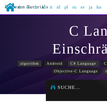
Learn Tutorials
de
es
fr
hi
it
nl
pl
ru
sv
ja
ko
C La
Einschr
algorithm
Android
C# Language
C
Objective-C Language
SUCHE…