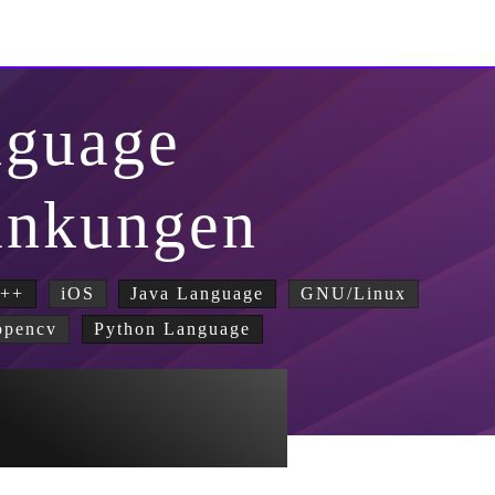
nguage
änkungen
++
iOS
Java Language
GNU/Linux
opencv
Python Language