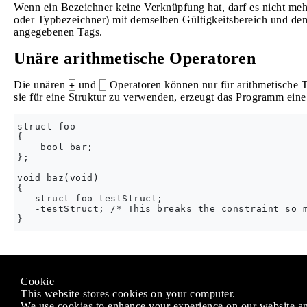
Wenn ein Bezeichner keine Verknüpfung hat, darf es nicht mehr
oder Typbezeichner) mit demselben Gültigkeitsbereich und d
angegebenen Tags.
Unäre arithmetische Operatoren
Die unären
und
Operatoren können nur für arithmetische 
+
-
sie für eine Struktur zu verwenden, erzeugt das Programm eine
struct foo

{

    bool bar;

};

void baz(void)

{

   struct foo testStruct;

   -testStruct; /* This breaks the constraint so m
Modified text is an extract of the original
Stack Overflow Docu
Cookie
Lizenziert unter
CC BY-SA 3.0
This website stores cookies on your computer.
Nicht angeschlossen an
Stack Overflow
We use cookies to enhance your experience on our website an