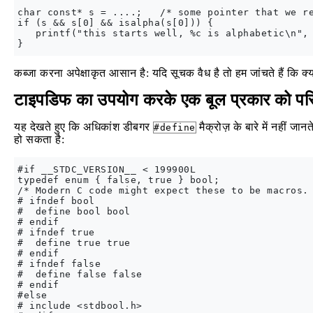
char const* s = ....;   /* some pointer that we re
if (s && s[0] && isalpha(s[0])) {

   printf("this starts well, %c is alphabetic\n", 
कब्जा करना अपेक्षाकृत आसान है: यदि सूचक वैध है तो हम जांचते हैं कि क्
टाइपडिफ का उपयोग करके एक बूल प्रकार को पर
यह देखते हुए कि अधिकांश डीबगर
मैक्रोज़ के बारे में नहीं जानत
#define
हो सकता है:
#if __STDC_VERSION__ < 199900L

typedef enum { false, true } bool;

/* Modern C code might expect these to be macros. 
# ifndef bool

#  define bool bool

# endif

# ifndef true

#  define true true

# endif

# ifndef false

#  define false false

# endif

#else

# include <stdbool.h>
