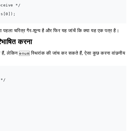
ceive */

s[0]);

या पहला चरित्र गैर-शून्य है और फिर यह जांचें कि क्या यह एक पत्र है।
िभाषित करना
े हैं, लेकिन
स्थिरांक की जांच कर सकते हैं, ऐसा कुछ करना वांछनीय
enum
*/
