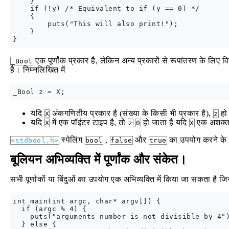
    }

    if (!y) /* Equivalent to if (y == 0) */

    {

        puts("This will also print!");

    }

एक पूर्णांक प्रकार है, लेकिन अन्य प्रकारों से रूपांतरण के लिए 
_Bool
है। निम्नलिखित में
यदि
अंकगणितीय प्रकार है (संख्या के किसी भी प्रकार है),
हो 
X
z
यदि
में एक पॉइंटर टाइप है, तो
हो जाता है यदि
एक अशक्त 
X
z
0
X
स्पेलिंग
,
और
का उपयोग करने क
<stdbool.h>
bool
false
true
बूलियन अभिव्यक्ति में पूर्णांक और संकेत।
सभी पूर्णांकों या बिंदुओं का उपयोग एक अभिव्यक्ति में किया जा सकता है जिस
int main(int argc, char* argv[]) {

  if (argc % 4) {

    puts("arguments number is not divisible by 4")
  } else {
