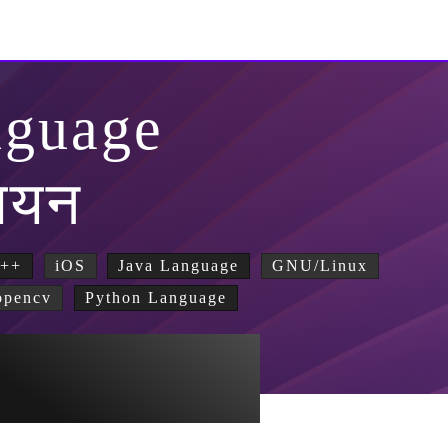
nguage
लियन
++
iOS
Java Language
GNU/Linux
opencv
Python Language