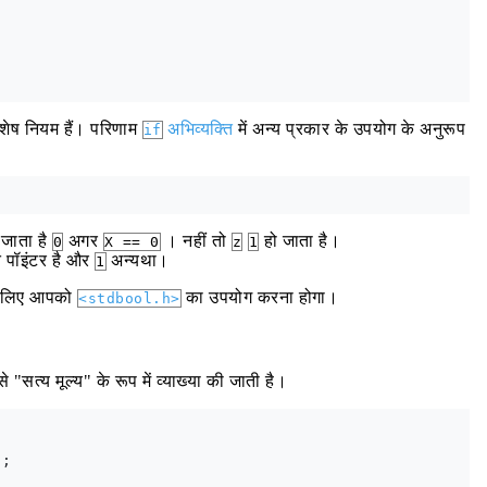
विशेष नियम हैं। परिणाम
अभिव्यक्ति
में अन्य प्रकार के उपयोग के अनुरूप
if
जाता है
अगर
। नहीं तो
हो जाता है।
0
X == 0
z
1
पॉइंटर है और
अन्यथा।
1
े लिए आपको
का उपयोग करना होगा।
<stdbool.h>
े "सत्य मूल्य" के रूप में व्याख्या की जाती है।
;
