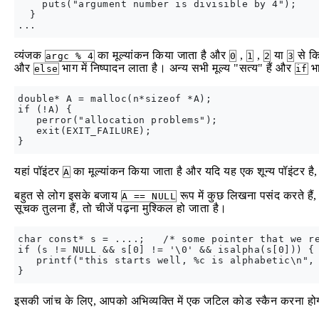
    puts("argument number is divisible by 4");

  }

व्यंजक
का मूल्यांकन किया जाता है और
,
,
या
से क
argc % 4
0
1
2
3
और
भाग में निष्पादन लाता है। अन्य सभी मूल्य "सत्य" हैं और
भा
else
if
double* A = malloc(n*sizeof *A);

if (!A) {

   perror("allocation problems");

   exit(EXIT_FAILURE);

यहां पॉइंटर
का मूल्यांकन किया जाता है और यदि यह एक शून्य पॉइंटर है
A
बहुत से लोग इसके बजाय
रूप में कुछ लिखना पसंद करते हैं,
A == NULL
सूचक तुलना हैं, तो चीजें पढ़ना मुश्किल हो जाता है।
char const* s = ....;   /* some pointer that we re
if (s != NULL && s[0] != '\0' && isalpha(s[0])) {

   printf("this starts well, %c is alphabetic\n", 
इसकी जांच के लिए, आपको अभिव्यक्ति में एक जटिल कोड स्कैन करना होगा