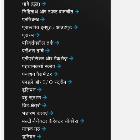
धागे (मूल)
निहितार्थ और स्पष्ट बातचीत
प्रतिबन्ध
प्रारूपित इनपुट / आउटपुट
प्रारंभ
परिवर्तनशील तर्क
परीक्षण ढांचे
प्रीप्रोसेसर और मैक्रोज़
पहचानकर्ता स्कोप
फ़ंक्शन पैरामीटर
फ़ाइलें और I / O स्ट्रीम
बूलियन
बहु सूत्रण
बिट-क्षेत्रों
भंडारण कक्षाएं
मल्टी-कैरेक्टर कैरेक्टर सीक्वेंस
मानक मठ
यूनियन