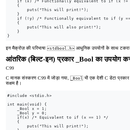
    if (x) /* Functionally equivalent to if (x != 
    {

        puts("This will print!");

    }

    if (!y) /* Functionally equivalent to if (y ==
    {

        puts("This will also print!");

    }

इन मैक्रोज़ की परिभाषा
आधुनिक उपयोगों के साथ टकराव 
<stdbool.h>
आंतरिक (बिल्ट-इन) प्रकार _Bool का उपयोग क
C99
C मानक संस्करण C99 में जोड़ा गया,
भी एक देशी C डेटा प्रका
_Bool
सक्षम है।
#include <stdio.h>

int main(void) {

    _Bool x = 1; 

    _Bool y = 0;

    if(x) /* Equivalent to if (x == 1) */

    {

        puts("This will print!");
