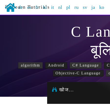
Learn Tutorials
de
es
fr
hi
it
nl
pl
ru
sv
ja
ko
C La
बू
algorithm
Android
C# Language
C
Objective-C Language
खोज…