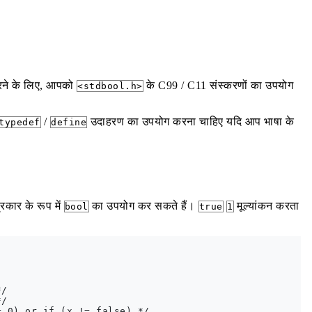
ने के लिए, आपको
के C99 / C11 संस्करणों का उपयोग
<stdbool.h>
/
उदाहरण का उपयोग करना चाहिए यदि आप भाषा के
typedef
define
कार के रूप में
का उपयोग कर सकते हैं।
मूल्यांकन करता
bool
true
1
/

/

 0) or if (x != false) */
