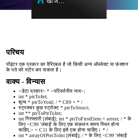
खोज…
परिचय
पॉइंटर एक प्रकार का वैरिएबल है जो किसी अन्य ऑब्जेक्ट या फ़ंक्शन
के पते को स्टोर कर सकता है।
वाक्य - विन्यास
<डेटा प्रकार> * <परिवर्तनीय नाम>;
int * ptrToInt;
शून्य * ptrToVoid; / * C89 + * /
स्ट्रक्चर कुछ स्ट्रोक्ट * ptrToStruct;
int ** ptrToPtrToInt;
int गिरफ्तारी [लंबाई]; int * ptrToFirstElem = arrest; / * के
लिए <C99 'लंबाई' के लिए एक संकलन समय स्थिर होना
चाहिए,> = C11 के लिए इसे एक होना चाहिए। * /
int * arrayOfPtrsToInt [लंबाई]; / * के लिए <C99 'लंबाई'