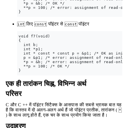
  *p = &b; /* OK */

  **p = 100; /* error: assignment of read-onl
लिए
पॉइंटर से
पॉइंटर
int
const
const
void f7(void)

{

  int b;

  int *p1;

  int * const * const p = &p1; /* OK as initi
  p = &p1; /* error: assignment of read-only 
  *p = &b; /* error: assignment of read-only 
  **p = 100; /* OK */

एक ही तारांकन चिह्न, विभिन्न अर्थ
परिसर
C और C ++ में पॉइंटर सिंटैक्स के आसपास की सबसे भ्रामक बात यह
है कि वास्तव में दो अलग-अलग अर्थ हैं जो पॉइंटर प्रतीक, तारांकन (
*
) के साथ लागू होते हैं, एक चर के साथ प्रयोग किया जाता है।
उदाहरण