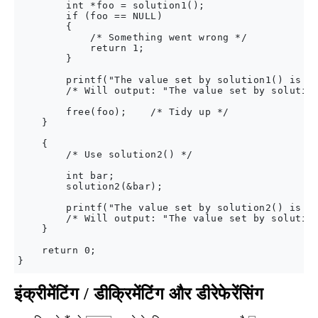
        int *foo = solution1();  

        if (foo == NULL)

        {

            /* Something went wrong */

            return 1;

        }

        printf("The value set by solution1() is %i
        /* Will output: "The value set by solution
        free(foo);    /* Tidy up */

    }

    {

        /* Use solution2() */

        int bar;

        solution2(&bar); 

        printf("The value set by solution2() is %i
        /* Will output: "The value set by solution
    }

    return 0;

इंक्रीमेंटिंग / डीक्रिमेंटिंग और डीरेफेरेंसिंग