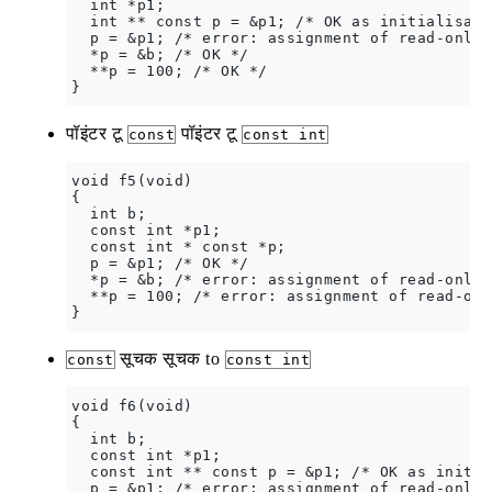
  int *p1;

  int ** const p = &p1; /* OK as initialisati
  p = &p1; /* error: assignment of read-only 
  *p = &b; /* OK */

  **p = 100; /* OK */

पॉइंटर टू
पॉइंटर टू
const
const int
void f5(void)

{

  int b;

  const int *p1;

  const int * const *p;

  p = &p1; /* OK */

  *p = &b; /* error: assignment of read-only 
  **p = 100; /* error: assignment of read-onl
सूचक सूचक to
const
const int
void f6(void)

{

  int b;

  const int *p1;

  const int ** const p = &p1; /* OK as initia
  p = &p1; /* error: assignment of read-only 