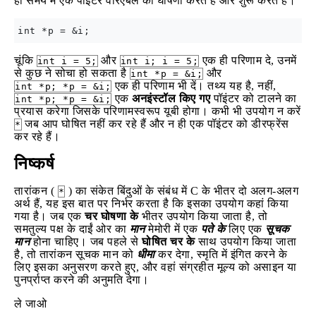
ही समय में एक पॉइंटर वैरिएबल की घोषणा करते हैं और शुरू करते हैं।
चूंकि
और
एक ही परिणाम दे, उनमें
int i = 5;
int i; i = 5;
से कुछ ने सोचा हो सकता है
और
int *p = &i;
एक ही परिणाम भी दें। तथ्य यह है, नहीं,
int *p; *p = &i;
एक
अनइंस्टॉल किए गए
पॉइंटर को टालने का
int *p; *p = &i;
प्रयास करेगा जिसके परिणामस्वरूप यूबी होगा। कभी भी उपयोग न करें
जब आप घोषित नहीं कर रहे हैं और न ही एक पॉइंटर को डीरफ्रेंस
*
कर रहे हैं।
निष्कर्ष
तारांकन (
) का संकेत बिंदुओं के संबंध में C के भीतर दो अलग-अलग
*
अर्थ हैं, यह इस बात पर निर्भर करता है कि इसका उपयोग कहां किया
गया है। जब एक
चर घोषणा के
भीतर उपयोग किया जाता है, तो
समतुल्य पक्ष के दाईं ओर का
मान
मेमोरी में एक
पते के
लिए एक
सूचक
मान
होना चाहिए। जब पहले से
घोषित चर के
साथ उपयोग किया जाता
है, तो तारांकन सूचक मान को
धीमा
कर देगा, स्मृति में इंगित करने के
लिए इसका अनुसरण करते हुए, और वहां संग्रहीत मूल्य को असाइन या
पुनर्प्राप्त करने की अनुमति देगा।
ले जाओ