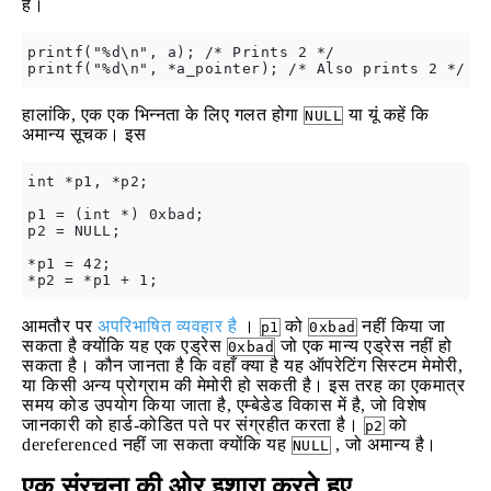
है।
printf("%d\n", a); /* Prints 2 */

हालांकि, एक एक भिन्नता के लिए गलत होगा
या यूं कहें कि
NULL
अमान्य सूचक। इस
int *p1, *p2;

p1 = (int *) 0xbad;

p2 = NULL;

*p1 = 42;

आमतौर पर
अपरिभाषित व्यवहार है
।
को
नहीं किया जा
p1
0xbad
सकता है क्योंकि यह एक एड्रेस
जो एक मान्य एड्रेस नहीं हो
0xbad
सकता है। कौन जानता है कि वहाँ क्या है यह ऑपरेटिंग सिस्टम मेमोरी,
या किसी अन्य प्रोग्राम की मेमोरी हो सकती है। इस तरह का एकमात्र
समय कोड उपयोग किया जाता है, एम्बेडेड विकास में है, जो विशेष
जानकारी को हार्ड-कोडित पते पर संग्रहीत करता है।
को
p2
dereferenced नहीं जा सकता क्योंकि यह
, जो अमान्य है।
NULL
एक संरचना की ओर इशारा करते हुए