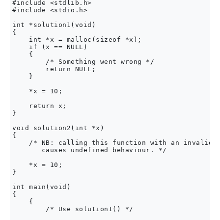
#include <stdlib.h>

#include <stdio.h>

int *solution1(void) 

{

    int *x = malloc(sizeof *x);

    if (x == NULL) 

    {

        /* Something went wrong */

        return NULL;

    }

    *x = 10;

    return x;

}

void solution2(int *x) 

{

    /* NB: calling this function with an invalid o
       causes undefined behaviour. */

    *x = 10;

}

int main(void) 

{

    { 

        /* Use solution1() */
