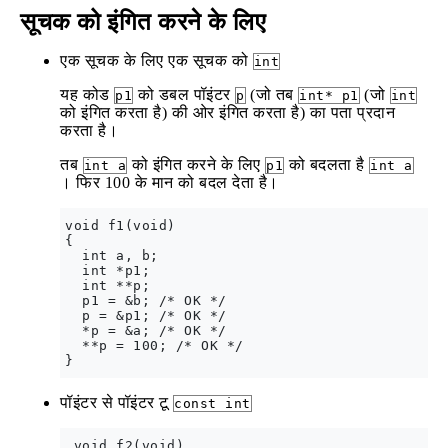
सूचक को इंगित करने के लिए
एक सूचक के लिए एक सूचक को
int
यह कोड
को डबल पॉइंटर
(जो तब
(जो
p1
p
int* p1
int
को इंगित करता है) की ओर इंगित करता है) का पता प्रदान
करता है।
तब
को इंगित करने के लिए
को बदलता है
int a
p1
int a
। फिर 100 के मान को बदल देता है।
void f1(void)

{

  int a, b;

  int *p1;

  int **p;

  p1 = &b; /* OK */

  p = &p1; /* OK */

  *p = &a; /* OK */

  **p = 100; /* OK */

पॉइंटर से पॉइंटर टू
const int
 void f2(void)
