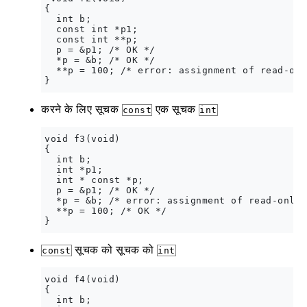
{

  int b;

  const int *p1;

  const int **p;

  p = &p1; /* OK */

  *p = &b; /* OK */

  **p = 100; /* error: assignment of read-onl
करने के लिए सूचक
एक सूचक
const
int
void f3(void)

{

  int b;

  int *p1;

  int * const *p;

  p = &p1; /* OK */

  *p = &b; /* error: assignment of read-only 
  **p = 100; /* OK */

सूचक को सूचक को
const
int
void f4(void)

{

  int b;
