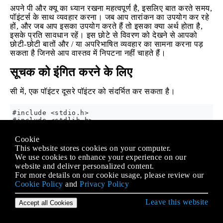
अपने पी और क्यू का ध्यान रखना महत्वपूर्ण है, इसलिए बात करते समय,
पॉइंटर्स के साथ व्यवहार करना। जब आप तारांकन का उपयोग कर रहे
हों, और जब आप इसका उपयोग करते हैं तो इसका क्या अर्थ होता है,
इसके प्रति सावधान रहें। इस छोटे से विवरण को देखने से आपको
छोटी-छोटी बातों और / या अपरिभाषित व्यवहार का सामना करना पड़
सकता है जिनसे आप वास्तव में निपटना नहीं चाहते हैं।
सूचक को इंगित करने के लिए
सी में, एक पॉइंटर दूसरे पॉइंटर को संदर्भित कर सकता है।
#include <stdio.h>

#include <stdlib.h>

int main(void) {

Cookie
  int A = 42;

This website stores cookies on your computer.
  int* pA = &A;

We use cookies to enhance your experience on our
  int** ppA = &pA;

  int*** pppA = &ppA;

website and deliver personalized content.
For more details on our cookie usage, please review our
  printf("%d", ***pppA); /* prints 42 */

Cookie Policy
and
Privacy Policy
  return EXIT_SUCCESS;

Leave this website
Accept all Cookies