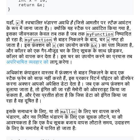
    int x = 10;

    return &x;

यहाँ,
में
स्वचालित भंडारण अवधि है
(जिसे आमतौर पर
स्टैक
आवंटन
x
के रूप में जाना जाता है)। क्योंकि यह स्टैक पर आवंटित किया गया है,
इसका जीवनकाल केवल तब तक है जब तक
निष्पादित
myFunction
हो रहा है;
से बाहर निकलने के बाद, चर
नष्ट हो
myFunction
x
जाता है। इस फ़ंक्शन को
(का उपयोग करके
) का पता मिलता है,
x
&x
और कॉलर को एक गैर-मौजूद चर के लिए सूचक के साथ छोड़कर,
कॉलर को वापस कर देता है। इस चर का उपयोग करने का प्रयास तब
अपरिभाषित व्यवहार को
लागू करेगा।
अधिकांश कंपाइलर वास्तव में फ़ंक्शन से बाहर निकलने के बाद एक
स्टैक फ्रेम को साफ़ नहीं करते हैं, इस प्रकार रिटर्न पॉइंटर को डीरफेर
करना अक्सर आपको अपेक्षित डेटा देता है। जब एक अन्य फ़ंक्शन को
बुलाया जाता है, तो इंगित की जा रही मेमोरी को ओवरराइट किया जा
सकता है, और ऐसा प्रतीत होता है कि जिस डेटा को इंगित किया जा
रहा है वह दूषित है।
इसके समाधान के लिए, या तो
के लिए चर वापस करने
malloc
भंडारण, और नव निर्मित भंडारण के लिए एक सूचक लौटने, या की
आवश्यकता है कि एक वैध सूचक बजाय वापस लौटाते समय, उदाहरण
के लिए के समारोह में पारित हो जाता है: