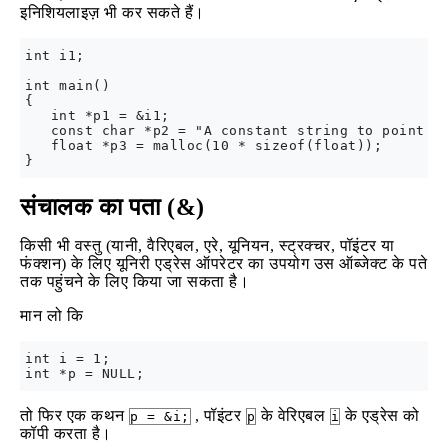
इनिशियलाइज़ भी कर सकते हैं।
int i1;

int main()

{

   int *p1 = &i1;

   const char *p2 = "A constant string to point to
   float *p3 = malloc(10 * sizeof(float));

संचालक का पता (&)
किसी भी वस्तु (यानी, वैरिएबल, एरे, यूनियन, स्ट्रक्चर, पॉइंटर या
फंक्शन) के लिए यूनिरी एड्रेस ऑपरेटर का उपयोग उस ऑब्जेक्ट के पते
तक पहुंचने के लिए किया जा सकता है।
मान लो कि
int i = 1;              

तो फिर एक कथन
, पॉइंटर
के वेरिएबल
के एड्रेस को
p = &i;
p
i
कॉपी करता है।