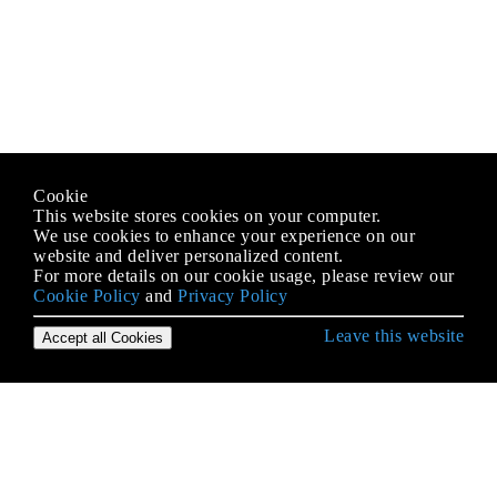
Cookie
This website stores cookies on your computer.
We use cookies to enhance your experience on our
website and deliver personalized content.
For more details on our cookie usage, please review our
Cookie Policy
and
Privacy Policy
Leave this website
Accept all Cookies
C भाषा से शुरुआत करना
- चरित्र वर्गीकरण और रूपांतरण
Arrays
enumerations