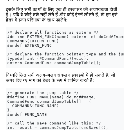
इसके लिए सभी कार्यों के लिए एक ही हस्ताक्षर की आवश्यकता होती
है। यदि वे कोई तर्क नहीं लेते हैं और कोई इंटर्न लौटते हैं, तो हम इसे
हेडर में इनम परिभाषा के साथ डालेंगे:
/* declare all functions as extern */

#define EXTERN_FUNC(name) extern int doCmd##name(v
COMMANDS(EXTERN_FUNC)

#undef EXTERN_FUNC

/* declare the function pointer type and the jump 
typedef int (*CommandFunc)(void);

निम्नलिखित सभी अलग-अलग संकलन इकाइयों में हो सकते हैं, जो
ऊपर दिए गए भाग को हेडर के रूप में शामिल करते हैं:
/* generate the jump table */

#define FUNC_NAME(name) doCmd##name,

CommandFunc commandJumpTable[] = {

  COMMANDS(FUNC_NAME)

};

#undef FUNC_NAME

/* call the save command like this: */

int result = commandJumpTable[cmdSave]();
