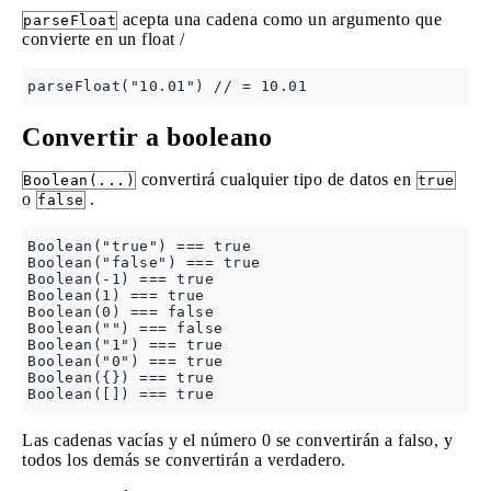
acepta una cadena como un argumento que
parseFloat
convierte en un float /
Convertir a booleano
convertirá cualquier tipo de datos en
Boolean(...)
true
o
.
false
Boolean("true") === true

Boolean("false") === true

Boolean(-1) === true

Boolean(1) === true

Boolean(0) === false

Boolean("") === false

Boolean("1") === true

Boolean("0") === true

Boolean({}) === true

Las cadenas vacías y el número 0 se convertirán a falso, y
todos los demás se convertirán a verdadero.