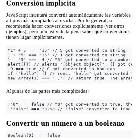
Conversión implícita
JavaScript intentará convertir automáticamente las variables
a tipos más apropiados al usarlas. Por lo general, se
recomienda hacer conversiones explícitamente (ver otros
ejemplos), pero aún así vale la pena saber qué conversiones
tienen lugar implícitamente.
"1" + 5 === "15" // 5 got converted to string.

1 + "5" === "15" // 1 got converted to string.

1 - "5" === -4 // "5" got converted to a number.

alert({}) // alerts "[object Object]", {} got conv
!0 === true // 0 got converted to boolean

if ("hello") {} // runs, "hello" got converted to 
Algunas de las partes más complicadas:
!"0" === false // "0" got converted to true, then 
Convertir un número a un booleano