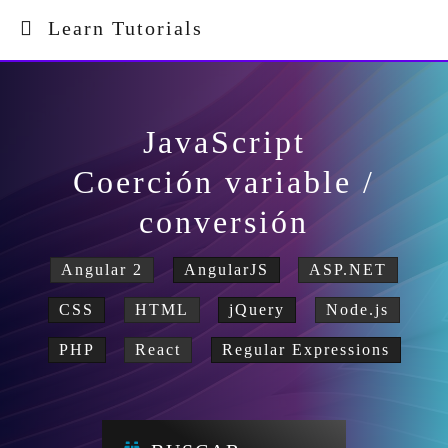
Learn Tutorials
JavaScript
Coerción variable /
conversión
Angular 2
AngularJS
ASP.NET
CSS
HTML
jQuery
Node.js
PHP
React
Regular Expressions