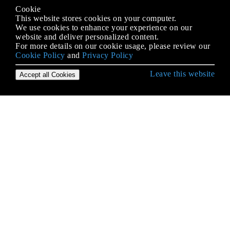
Cookie
This website stores cookies on your computer.
We use cookies to enhance your experience on our
website and deliver personalized content.
For more details on our cookie usage, please review our
Cookie Policy
and
Privacy Policy
Leave this website
Accept all Cookies
Empezando con JavaScript
.postMessage () y MessageEvent
AJAX
Alcance
Almacenamiento web
Anti-patrones
API de criptografía web
API de estado de la batería
API de notificaciones