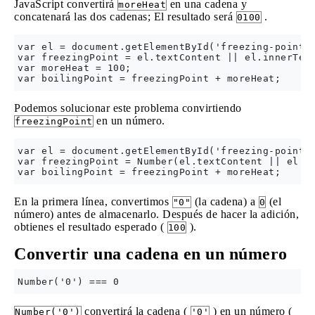
JavaScript convertirá
en una cadena y
moreHeat
concatenará las dos cadenas; El resultado será
.
0100
var el = document.getElementById('freezing-point')
var freezingPoint = el.textContent || el.innerText
var moreHeat = 100;

Podemos solucionar este problema convirtiendo
en un número.
freezingPoint
var el = document.getElementById('freezing-point')
var freezingPoint = Number(el.textContent || el.in
En la primera línea, convertimos
(la cadena) a
(el
"0"
0
número) antes de almacenarlo. Después de hacer la adición,
obtienes el resultado esperado (
).
100
Convertir una cadena en un número
convertirá la cadena (
) en un número (
Number('0')
'0'