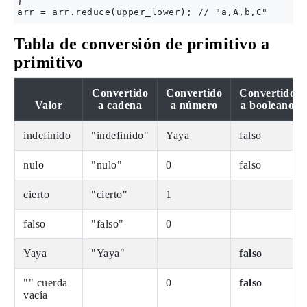
}

Tabla de conversión de primitivo a
primitivo
Convertido
Convertido
Convertido
Valor
a cadena
a número
a booleano
indefinido
"indefinido"
Yaya
falso
nulo
"nulo"
0
falso
cierto
"cierto"
1
falso
"falso"
0
Yaya
"Yaya"
falso
"" cuerda
0
falso
vacía