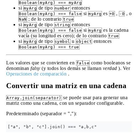
Boolean(myArg) === myArg
si
de tipo
entonces
myArg
number
si
es
,
, o
Boolean(myArg) === false
myArg
+0
‑0
; de lo contrario
NaN
true
si
de tipo
entonces
myArg
string
si
es la cadena
Boolean(myArg) === false
myArg
vacía (su longitud es cero); de lo contrario
true
si
de tipo
u
entonces
myArg
symbol
object
Boolean(myArg) === true
Los valores que se convierten en
como booleanos se
false
denominan
falsy
(y todos los demás se llaman
verdad
). Ver
Operaciones de comparación
.
Convertir una matriz en una cadena
se puede usar para generar una
Array.join(separator)
matriz como una cadena, con un separador configurable.
Predeterminado (separador = ","):