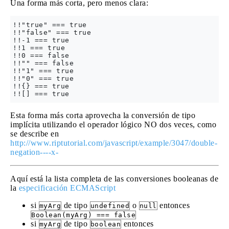
Una forma más corta, pero menos clara:
!!"true" === true

!!"false" === true

!!-1 === true

!!1 === true

!!0 === false

!!"" === false

!!"1" === true

!!"0" === true

!!{} === true

Esta forma más corta aprovecha la conversión de tipo
implícita utilizando el operador lógico NO dos veces, como
se describe en
http://www.riptutorial.com/javascript/example/3047/double-
negation----x-
Aquí está la lista completa de las conversiones booleanas de
la
especificación ECMAScript
si
de tipo
o
entonces
myArg
undefined
null
Boolean(myArg) === false
si
de tipo
entonces
myArg
boolean