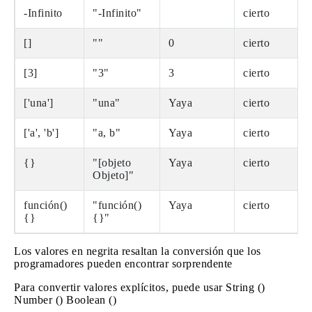
-Infinito
"-Infinito"
cierto
[]
""
0
cierto
[3]
"3"
3
cierto
['una']
"una"
Yaya
cierto
['a', 'b']
"a, b"
Yaya
cierto
{}
"[objeto
Yaya
cierto
Objeto]"
función()
"función()
Yaya
cierto
{}
{}"
Los valores en negrita resaltan la conversión que los
programadores pueden encontrar sorprendente
Para convertir valores explícitos, puede usar String ()
Number () Boolean ()