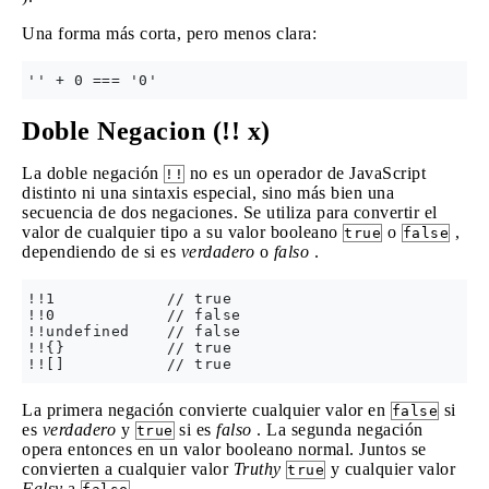
Una forma más corta, pero menos clara:
Doble Negacion (!! x)
La doble negación
no es un operador de JavaScript
!!
distinto ni una sintaxis especial, sino más bien una
secuencia de dos negaciones. Se utiliza para convertir el
valor de cualquier tipo a su valor booleano
o
,
true
false
dependiendo de si es
verdadero
o
falso
.
!!1            // true

!!0            // false

!!undefined    // false

!!{}           // true

La primera negación convierte cualquier valor en
si
false
es
verdadero
y
si es
falso
. La segunda negación
true
opera entonces en un valor booleano normal. Juntos se
convierten a cualquier valor
Truthy
y cualquier valor
true
Falsy
a
.