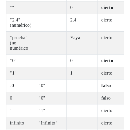
""
0
cierto
"2.4"
2.4
cierto
(numérico)
"prueba"
Yaya
cierto
(no
numérico
"0"
0
cierto
"1"
1
cierto
-0
"0"
falso
0
"0"
falso
1
"1"
cierto
infinito
"Infinito"
cierto