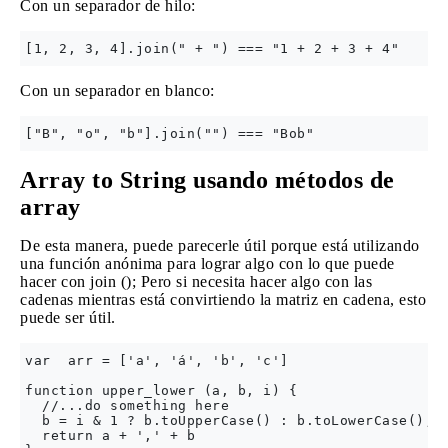
Con un separador de hilo:
Con un separador en blanco:
Array to String usando métodos de
array
De esta manera, puede parecerle útil porque está utilizando
una función anónima para lograr algo con lo que puede
hacer con join (); Pero si necesita hacer algo con las
cadenas mientras está convirtiendo la matriz en cadena, esto
puede ser útil.
var  arr = ['a', 'á', 'b', 'c']

function upper_lower (a, b, i) {

  //...do something here

  b = i & 1 ? b.toUpperCase() : b.toLowerCase();

  return a + ',' + b
