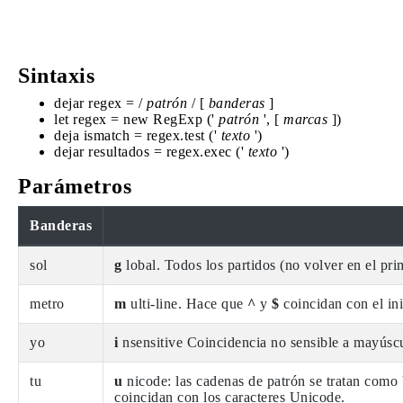
Sintaxis
dejar regex = /
patrón
/ [
banderas
]
let regex = new RegExp ('
patrón
', [
marcas
])
deja ismatch = regex.test ('
texto
')
dejar resultados = regex.exec ('
texto
')
Parámetros
Banderas
sol
g
lobal. Todos los partidos (no volver en el pri
metro
m
ulti-line. Hace que
^
y
$
coincidan con el inic
yo
i
nsensitive Coincidencia no sensible a mayúscu
tu
u
nicode: las cadenas de patrón se tratan como
coincidan con los caracteres Unicode.