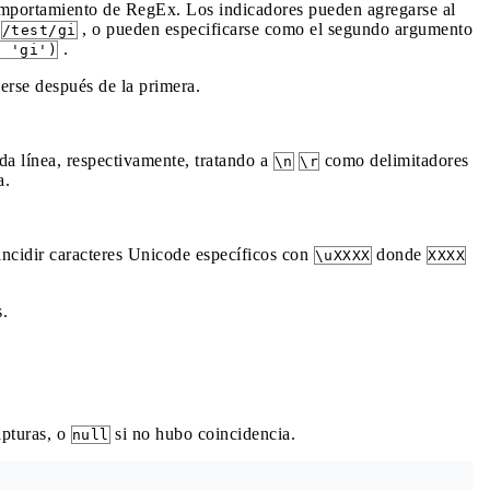
comportamiento de RegEx. Los indicadores pueden agregarse al
n
, o pueden especificarse como el segundo argumento
/test/gi
.
, 'gi')
erse después de la primera.
ada línea, respectivamente, tratando a
como delimitadores
\n
\r
a.
incidir caracteres Unicode específicos con
donde
\uXXXX
XXXX
s.
pturas, o
si no hubo coincidencia.
null