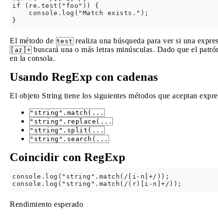
if (re.test("foo")) {

    console.log("Match exists.");

El método de
realiza una búsqueda para ver si una expre
test
buscará una o más letras minúsculas. Dado que el patrón 
[az]+
en la consola.
Usando RegExp con cadenas
El objeto String tiene los siguientes métodos que aceptan exp
"string".match(...
"string".replace(...
"string".split(...
"string".search(...
Coincidir con RegExp
console.log("string".match(/[i-n]+/));

Rendimiento esperado