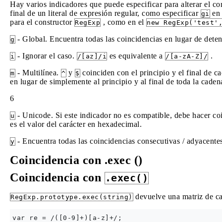
Hay varios indicadores que puede especificar para alterar el 
final de un literal de expresión regular, como especificar
e
gi
para el constructor
, como en el
RegExp
new RegExp('test'
- Global. Encuentra todas las coincidencias en lugar de deten
g
- Ignorar el caso.
es equivalente a
.
i
/[az]/i
/[a-zA-Z]/
- Multilínea.
y
coinciden con el principio y el final de c
m
^
$
en lugar de simplemente al principio y al final de toda la caden
6
- Unicode. Si este indicador no es compatible, debe hacer co
u
es el valor del carácter en hexadecimal.
- Encuentra todas las coincidencias consecutivas / adyacente
y
Coincidencia con .exec ()
Coincidencia con
.exec()
devuelve una matriz de ca
RegExp.prototype.exec(string)
var re = /([0-9]+)[a-z]+/;
