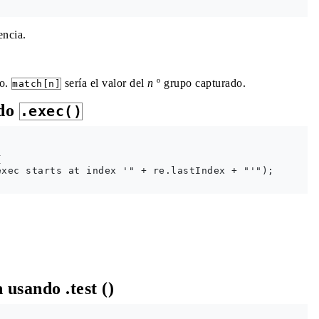
encia.
do.
sería el valor del
n
º grupo capturado.
match[n]
ndo
.exec()


xec starts at index '" + re.lastIndex + "'");

usando .test ()