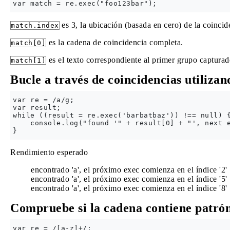
es 3, la ubicación (basada en cero) de la coincid
match.index
es la cadena de coincidencia completa.
match[0]
es el texto correspondiente al primer grupo captura
match[1]
Bucle a través de coincidencias utiliza
var re = /a/g;

var result;

while ((result = re.exec('barbatbaz')) !== null) {
    console.log("found '" + result[0] + "', next e
Rendimiento esperado
encontrado 'a', el próximo exec comienza en el índice '2'
encontrado 'a', el próximo exec comienza en el índice '5'
encontrado 'a', el próximo exec comienza en el índice '8'
Compruebe si la cadena contiene patrón 
var re = /[a-z]+/;
