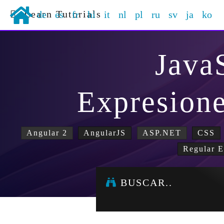
Learn Tutorials
de
es
fr
hi
it
nl
pl
ru
sv
ja
ko
Java
Expresione
Angular 2
AngularJS
ASP.NET
CSS
Regular E
BUSCAR..