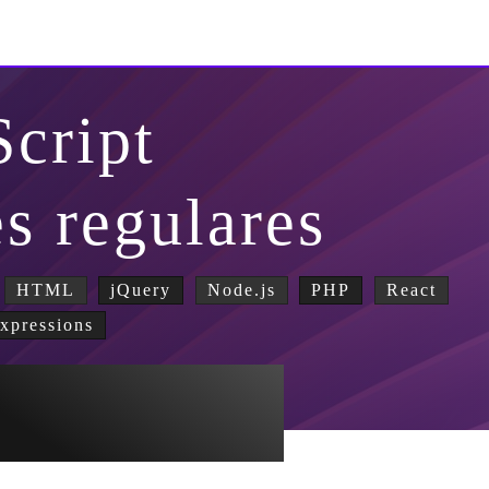
Script
s regulares
HTML
jQuery
Node.js
PHP
React
xpressions