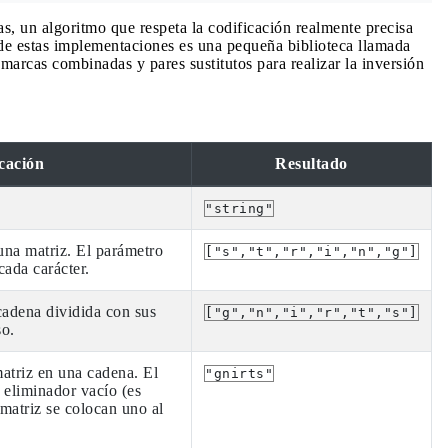
s, un algoritmo que respeta la codificación realmente precisa
de estas implementaciones es una pequeña biblioteca llamada
 marcas combinadas y pares sustitutos para realizar la inversión
cación
Resultado
"string"
na matriz. El parámetro
["s","t","r","i","n","g"]
cada carácter.
cadena dividida con sus
["g","n","i","r","t","s"]
so.
atriz en una cadena. El
"gnirts"
 eliminador vacío (es
 matriz se colocan uno al