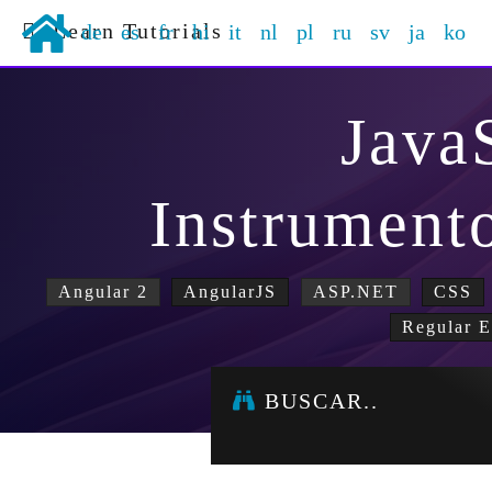
Learn Tutorials
de
es
fr
hi
it
nl
pl
ru
sv
ja
ko
Java
Instrument
Angular 2
AngularJS
ASP.NET
CSS
Regular E
BUSCAR..