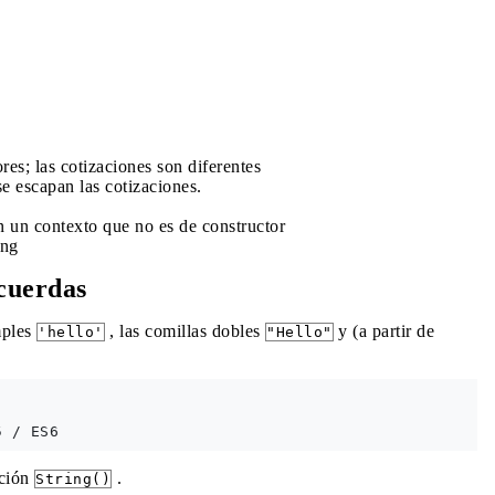
ores; las cotizaciones son diferentes
se escapan las cotizaciones.
n un contexto que no es de constructor
ing
cuerdas
mples
, las comillas dobles
y (a partir de
'hello'
"Hello"
nción
.
String()