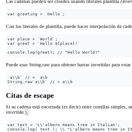
Las cadenas pueden ser creados usando literales plantilla
(inver
Con los literales de plantilla, puede hacer interpolación de ca
var place = `World`;

var greet = `Hello ${place}!`

Puede usar String.raw para obtener barras invertidas para estar
`a\\b` // =  a\b

Citas de escape
Si su cadena está encerrada (es decir) entre comillas simples, n
invertida
\
var text = 'L\'albero means tree in Italian';
