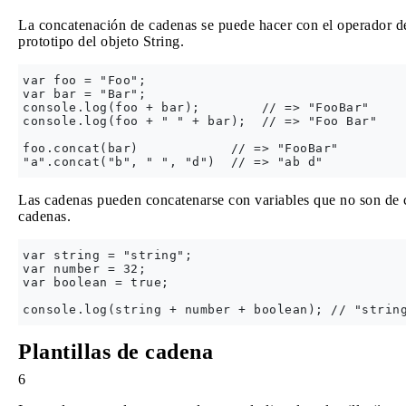
La concatenación de cadenas se puede hacer con el operador 
prototipo del objeto String.
var foo = "Foo";

var bar = "Bar";

console.log(foo + bar);        // => "FooBar"

console.log(foo + " " + bar);  // => "Foo Bar"

foo.concat(bar)            // => "FooBar"

Las cadenas pueden concatenarse con variables que no son de c
cadenas.
var string = "string";

var number = 32;

var boolean = true;

Plantillas de cadena
6