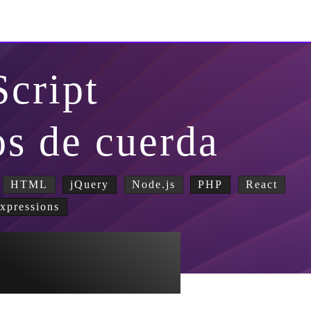
Script
os de cuerda
HTML
jQuery
Node.js
PHP
React
xpressions