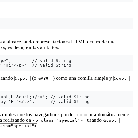
si está almacenando representaciones HTML dentro de una
, es decir, en los atributos:
p>";        // valid String

lizando
(o
) como una comilla simple y
&apos;
&#39;
&quot;
uot;Hi&quot;</p>"; // valid String

as dobles que los navegadores pueden colocar automáticamente
á realizando en
, usando
<p class="special">
&quot;
.
lass="special">