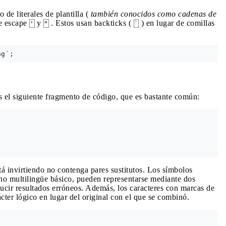
 de literales de plantilla (
también conocidos como cadenas de
ue escape
y
. Estos usan backticks (
) en lugar de comillas
'
"
`
s el siguiente fragmento de código, que es bastante común:
tá invirtiendo no contenga pares sustitutos. Los símbolos
lano multilingüe básico, pueden representarse mediante dos
ucir resultados erróneos. Además, los caracteres con marcas de
ácter lógico en lugar del original con el que se combinó.