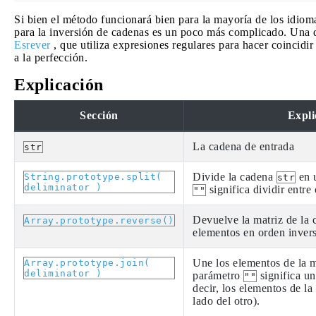
Si bien el método funcionará bien para la mayoría de los idioma
para la inversión de cadenas es un poco más complicado. Una 
Esrever
, que utiliza expresiones regulares para hacer coincidir
a la perfección.
Explicación
Sección
Expli
La cadena de entrada
str
Divide la cadena
en u
String.prototype.split(
str
deliminator )
significa dividir entre 
""
Devuelve la matriz de la 
Array.prototype.reverse()
elementos en orden inver
Une los elementos de la m
Array.prototype.join(
deliminator )
parámetro
significa un
""
decir, los elementos de la
lado del otro).