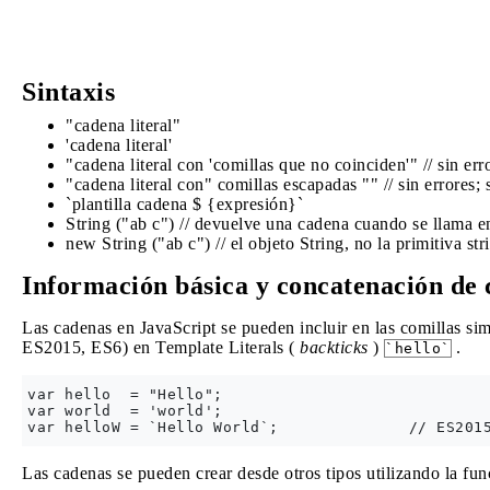
Sintaxis
"cadena literal"
'cadena literal'
"cadena literal con 'comillas que no coinciden'" // sin err
"cadena literal con" comillas escapadas "" // sin errores; 
`plantilla cadena $ {expresión}`
String ("ab c") // devuelve una cadena cuando se llama e
new String ("ab c") // el objeto String, no la primitiva str
Información básica y concatenación de 
Las cadenas en JavaScript se pueden incluir en las comillas si
ES2015, ES6) en Template Literals (
backticks
)
.
`hello`
var hello  = "Hello";

var world  = 'world';

Las cadenas se pueden crear desde otros tipos utilizando la fu