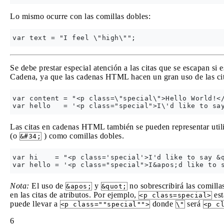
Lo mismo ocurre con las comillas dobles:
Se debe prestar especial atención a las citas que se escapan 
Cadena, ya que las cadenas HTML hacen un gran uso de las citas
var content = "<p class=\"special\">Hello World!</
Las citas en cadenas HTML también se pueden representar uti
(o
) como comillas dobles.
&#34;
var hi    = "<p class='special'>I'd like to say &q
Nota:
El uso de
y
no sobrescribirá las comill
&apos;
&quot;
en las citas de atributos. Por ejemplo,
est
<p class=special>
puede llevar a
donde
será
<p class=""special"">
\"
<p c
6