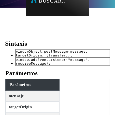
BUSCAR..
Sintaxis
windowObject.postMessage(message,
targetOrigin, [transfer]);
window.addEventListener("message",
receiveMessage);
Parámetros
Parámetros
mensaje
targetOrigin