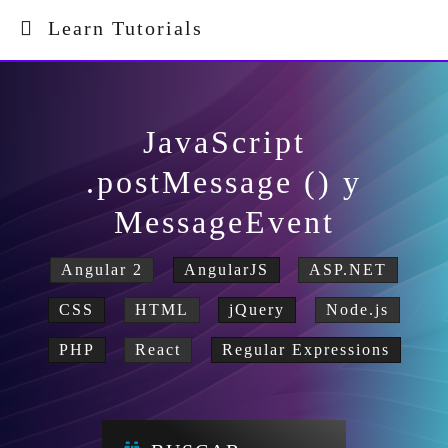
Learn Tutorials
JavaScript
.postMessage () y
MessageEvent
Angular 2
AngularJS
ASP.NET
CSS
HTML
jQuery
Node.js
PHP
React
Regular Expressions