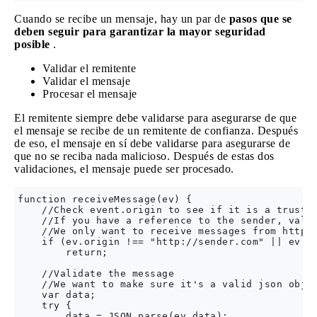
Cuando se recibe un mensaje, hay un par de
pasos que se
deben seguir para garantizar la mayor seguridad
posible
.
Validar el remitente
Validar el mensaje
Procesar el mensaje
El remitente siempre debe validarse para asegurarse de que
el mensaje se recibe de un remitente de confianza. Después
de eso, el mensaje en sí debe validarse para asegurarse de
que no se reciba nada malicioso. Después de estas dos
validaciones, el mensaje puede ser procesado.
function receiveMessage(ev) {

    //Check event.origin to see if it is a trusted
    //If you have a reference to the sender, valid
    //We only want to receive messages from http:/
    if (ev.origin !== "http://sender.com" || ev.so
        return;

    //Validate the message

    //We want to make sure it's a valid json objec
    var data;

    try {

        data = JSON.parse(ev.data);
