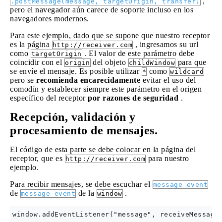
,
.postMessage(message, targetOrigin, transfer)
pero el navegador aún carece de soporte incluso en los
navegadores modernos.
Para este ejemplo, dado que se supone que nuestro receptor
es la página
, ingresamos su url
http://receiver.com
como
. El valor de este parámetro debe
targetOrigin
coincidir con el
del objeto
para que
origin
childWindow
se envíe el mensaje. Es posible utilizar
como
*
wildcard
pero se
recomienda encarecidamente
evitar el uso del
comodín y establecer siempre este parámetro en el origen
específico del receptor
por razones de seguridad
.
Recepción, validación y
procesamiento de mensajes.
El código de esta parte se debe colocar en la página del
receptor, que es
para nuestro
http://receiver.com
ejemplo.
Para recibir mensajes, se debe escuchar el
message event
de
de la
.
message event
window