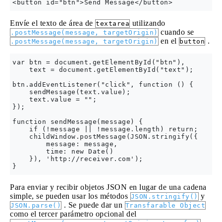
Envíe el texto de área de
utilizando
textarea
cuando se
.postMessage(message, targetOrigin)
en el
.
.postMessage(message, targetOrigin)
button
var btn = document.getElementById("btn"),

    text = document.getElementById("text");

btn.addEventListener("click", function () {

    sendMessage(text.value);

    text.value = "";

});

function sendMessage(message) {

    if (!message || !message.length) return;

    childWindow.postMessage(JSON.stringify({

        message: message,

        time: new Date()

    }), 'http://receiver.com');

Para enviar y recibir objetos JSON en lugar de una cadena
simple, se pueden usar los métodos
y
JSON.stringify()
. Se puede dar un
JSON.parse()
Transfarable Object
como el tercer parámetro opcional del