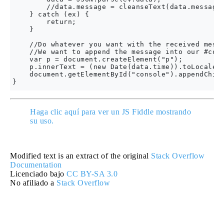
        //data.message = cleanseText(data.message)
    } catch (ex) {

        return;

    }

    //Do whatever you want with the received messa
    //We want to append the message into our #cons
    var p = document.createElement("p");

    p.innerText = (new Date(data.time)).toLocaleTi
    document.getElementById("console").appendChild
Haga clic aquí para ver un JS Fiddle mostrando
su uso.
Modified text is an extract of the original
Stack Overflow
Documentation
Licenciado bajo
CC BY-SA 3.0
No afiliado a
Stack Overflow