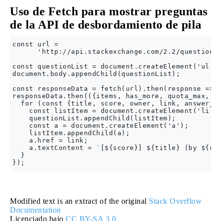
Uso de Fetch para mostrar preguntas
de la API de desbordamiento de pila
const url =

      'http://api.stackexchange.com/2.2/questions?
const questionList = document.createElement('ul');
document.body.appendChild(questionList);

const responseData = fetch(url).then(response => r
responseData.then(({items, has_more, quota_max, qu
  for (const {title, score, owner, link, answer_co
    const listItem = document.createElement('li');
    questionList.appendChild(listItem);

    const a = document.createElement('a');

    listItem.appendChild(a);

    a.href = link;

    a.textContent = `[${score}] ${title} (by ${own
  }

Modified text is an extract of the original
Stack Overflow
Documentation
Licenciado bajo
CC BY-SA 3.0