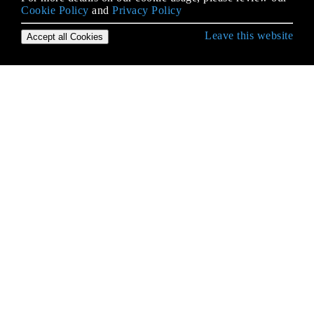
Cookie Policy
and
Privacy Policy
Leave this website
Accept all Cookies
Empezando con JavaScript
.postMessage () y MessageEvent
AJAX
Alcance
Almacenamiento web
Anti-patrones
API de criptografía web
API de estado de la batería
API de notificaciones
API de selección
API de vibración