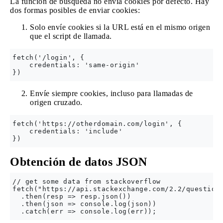
La función de búsqueda no envía cookies por defecto. Hay
dos formas posibles de enviar cookies:
Solo envíe cookies si la URL está en el mismo origen
que el script de llamada.
fetch('/login', {

    credentials: 'same-origin'

Envíe siempre cookies, incluso para llamadas de
origen cruzado.
fetch('https://otherdomain.com/login', {

    credentials: 'include'

Obtención de datos JSON
// get some data from stackoverflow

fetch("https://api.stackexchange.com/2.2/questions
  .then(resp => resp.json())

  .then(json => console.log(json))
