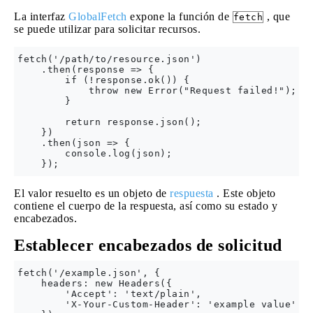
La interfaz
GlobalFetch
expone la función de
, que
fetch
se puede utilizar para solicitar recursos.
fetch('/path/to/resource.json')

    .then(response => {

        if (!response.ok()) {

            throw new Error("Request failed!");

        }

        return response.json();

    })

    .then(json => { 

        console.log(json);

El valor resuelto es un objeto de
respuesta
. Este objeto
contiene el cuerpo de la respuesta, así como su estado y
encabezados.
Establecer encabezados de solicitud
fetch('/example.json', {

    headers: new Headers({

        'Accept': 'text/plain',

        'X-Your-Custom-Header': 'example value'
