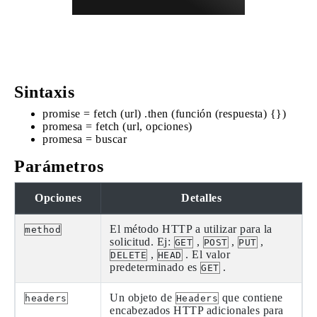
Sintaxis
promise = fetch (url) .then (función (respuesta) {})
promesa = fetch (url, opciones)
promesa = buscar
Parámetros
Opciones
Detalles
El método HTTP a utilizar para la
method
solicitud. Ej:
,
,
,
GET
POST
PUT
,
. El valor
DELETE
HEAD
predeterminado es
.
GET
Un objeto de
que contiene
headers
Headers
encabezados HTTP adicionales para