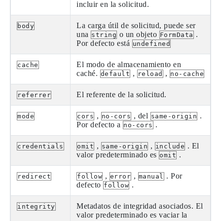
incluir en la solicitud.
La carga útil de solicitud, puede ser
body
una
o un objeto
.
string
FormData
Por defecto está
undefined
El modo de almacenamiento en
cache
caché.
,
,
default
reload
no-cache
El referente de la solicitud.
referrer
,
, del
.
mode
cors
no-cors
same-origin
Por defecto a
.
no-cors
,
,
. El
credentials
omit
same-origin
include
valor predeterminado es
.
omit
,
,
. Por
redirect
follow
error
manual
defecto
.
follow
Metadatos de integridad asociados. El
integrity
valor predeterminado es vaciar la