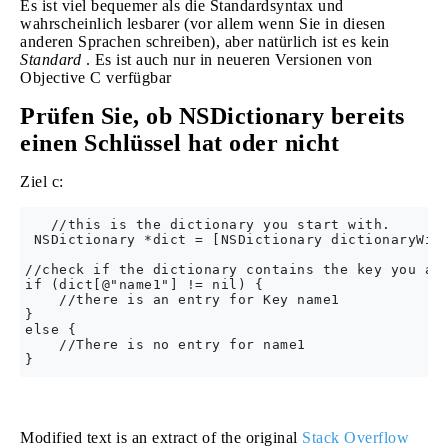
Es ist viel bequemer als die Standardsyntax und
wahrscheinlich lesbarer (vor allem wenn Sie in diesen
anderen Sprachen schreiben), aber natürlich ist es kein
Standard
. Es ist auch nur in neueren Versionen von
Objective C verfügbar
Prüfen Sie, ob NSDictionary bereits
einen Schlüssel hat oder nicht
Ziel c:
   //this is the dictionary you start with. 

 NSDictionary *dict = [NSDictionary dictionaryWith
//check if the dictionary contains the key you are
if (dict[@"name1"] != nil) {

    //there is an entry for Key name1       

}

else {

    //There is no entry for name1       

Modified text is an extract of the original
Stack Overflow