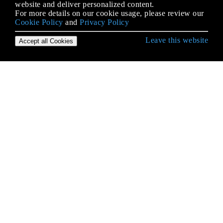
website and deliver personalized content.
For more details on our cookie usage, please review our
Cookie Policy
and
Privacy Policy
Leave this website
Accept all Cookies
Erste Schritte mit Objective-C Language
Aufzählungen
Blöcke
BOOL / bool / Boolean / NSCFBoolean
Deklarieren Sie Klassenmethoden und
Instanzmethoden
Eigenschaften
Erbe
Fehlerbehandlung
Format-Bezeichner
Grand Central Dispatch