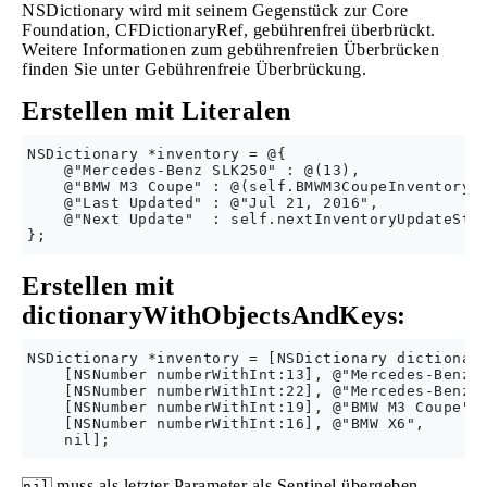
NSDictionary wird mit seinem Gegenstück zur Core
Foundation, CFDictionaryRef, gebührenfrei überbrückt.
Weitere Informationen zum gebührenfreien Überbrücken
finden Sie unter Gebührenfreie Überbrückung.
Erstellen mit Literalen
NSDictionary *inventory = @{

    @"Mercedes-Benz SLK250" : @(13),

    @"BMW M3 Coupe" : @(self.BMWM3CoupeInventory.c
    @"Last Updated" : @"Jul 21, 2016",

    @"Next Update"  : self.nextInventoryUpdateStri
Erstellen mit
dictionaryWithObjectsAndKeys:
NSDictionary *inventory = [NSDictionary dictionary
    [NSNumber numberWithInt:13], @"Mercedes-Benz S
    [NSNumber numberWithInt:22], @"Mercedes-Benz E
    [NSNumber numberWithInt:19], @"BMW M3 Coupe",

    [NSNumber numberWithInt:16], @"BMW X6",

muss als letzter Parameter als Sentinel übergeben
nil