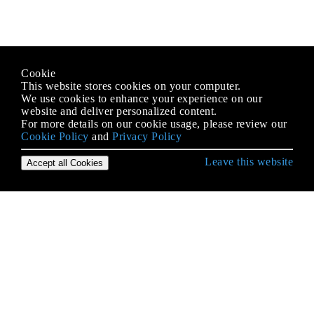
Cookie
This website stores cookies on your computer.
We use cookies to enhance your experience on our
website and deliver personalized content.
For more details on our cookie usage, please review our
Cookie Policy
and
Privacy Policy
Leave this website
Accept all Cookies
Erste Schritte mit Objective-C Language
Aufzählungen
Blöcke
BOOL / bool / Boolean / NSCFBoolean
Deklarieren Sie Klassenmethoden und
Instanzmethoden