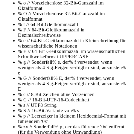
% o // Vorzeichenlose 32-Bit-Ganzzahl im
Oktalformat
% O // Vorzeichenlose 32-Bit-Ganzzahl im
Oktalformat
% f // 64-Bit-Gleitkommazahl
% F // 64-Bit-Gleitkommazahl in
Dezimalschreibweise
% e // 64-Bit-Gleitkommazahl in Kleinschreibung für
wissenschaftliche Notationen
% E // 64-Bit-Gleitkommazahl im wissenschaftlichen
Schreibweiseformat UPPERCASE
% g // Sonderfall% e, der% f verwendet, wenn
weniger als 4 Sig-Feigen verfügbar sind, ansonsten%
e
% G // Sonderfall% E, der% f verwendet, wenn
weniger als 4 Sig-Feigen verfügbar sind, ansonsten%
E
% c // 8-Bit-Zeichen ohne Vorzeichen
% C // 16-Bit-UTF-16-Codeeinheit
% s // UTF8 String
% S // 16-Bit-Variante von% s
% p // Leerzeiger in kleinem Hexidecmial-Format mit
führendem '0x'
% zx // Sonderfall% p, der das führende '0x' entfernt
(für die Verwendung ohne Umwandlung)