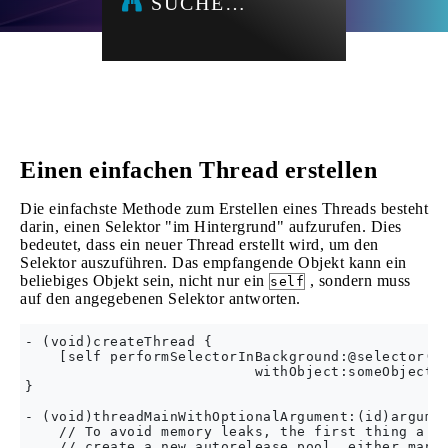
SUCHE…
Einen einfachen Thread erstellen
Die einfachste Methode zum Erstellen eines Threads besteht
darin, einen Selektor "im Hintergrund" aufzurufen. Dies
bedeutet, dass ein neuer Thread erstellt wird, um den
Selektor auszuführen. Das empfangende Objekt kann ein
beliebiges Objekt sein, nicht nur ein
, sondern muss
self
auf den angegebenen Selektor antworten.
- (void)createThread {

    [self performSelectorInBackground:@selector(th
                           withObject:someObject];
}

- (void)threadMainWithOptionalArgument:(id)argumen
    // To avoid memory leaks, the first thing a th
    // create a new autorelease pool, either manua