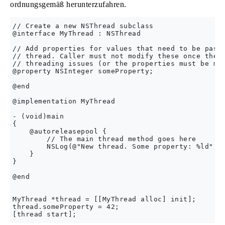
ordnungsgemäß herunterzufahren.
// Create a new NSThread subclass

@interface MyThread : NSThread

// Add properties for values that need to be passe
// thread. Caller must not modify these once the t
// threading issues (or the properties must be mad
@property NSInteger someProperty;

@end

@implementation MyThread

- (void)main

{

    @autoreleasepool {

        // The main thread method goes here

        NSLog(@"New thread. Some property: %ld", (
    }

}

@end

MyThread *thread = [[MyThread alloc] init];

thread.someProperty = 42;
