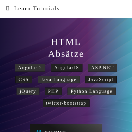
Learn Tutorials
HTML
Absätze
Angular 2
AngularJS
ASP.NET
CSS
Java Language
JavaScript
jQuery
PHP
Python Language
twitter-bootstrap