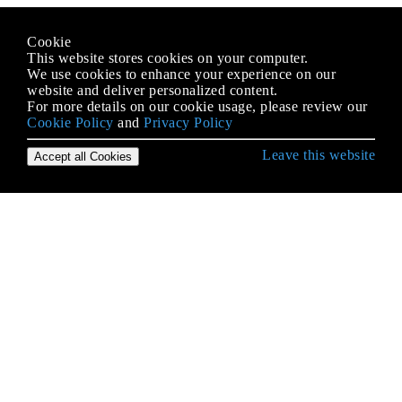
Cookie
This website stores cookies on your computer.
We use cookies to enhance your experience on our
website and deliver personalized content.
For more details on our cookie usage, please review our
Cookie Policy
and
Privacy Policy
Leave this website
Accept all Cookies
Erste Schritte mit HTML
Absätze
Anker und Hyperlinks
ARIE
Ausgabeelement
Auswahlmenü-Steuerelemente
Bemerkungen
Beschriftungselement