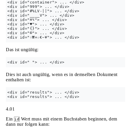
<div id="container"> ... </div>

<div id="999"> ... </div>

<div id="#%LV-||"> ... </div>

<div id="____V"> ... </div>

<div id="⌘⌥"> ... </div>

<div id="♥"> ... </div>

<div id="{}"> ... </div>

<div id="©"> ... </div>

Das ist ungültig:
Dies ist auch ungültig, wenn es in demselben Dokument
enthalten ist:
<div id="results"> ... </div>

4.01
Ein
Wert muss mit einem Buchstaben beginnen, dem
id
dann nur folgen kann: