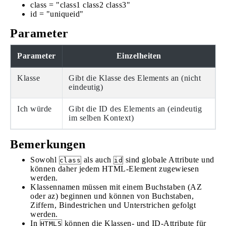
class = "class1 class2 class3"
id = "uniqueid"
Parameter
Parameter
Einzelheiten
Klasse
Gibt die Klasse des Elements an (nicht
eindeutig)
Ich würde
Gibt die ID des Elements an (eindeutig
im selben Kontext)
Bemerkungen
Sowohl
als auch
sind globale Attribute und
class
id
können daher jedem HTML-Element zugewiesen
werden.
Klassennamen müssen mit einem Buchstaben (AZ
oder az) beginnen und können von Buchstaben,
Ziffern, Bindestrichen und Unterstrichen gefolgt
werden.
In
können die Klassen- und ID-Attribute für
HTML5