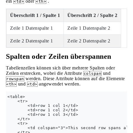
ein
oder
.
<td>
<th>
Überschrift 1 / Spalte 1
Überschrift 2 / Spalte 2
Zeile 1 Datenspalte 1
Zeile 1 Datenspalte 2
Zeile 2 Datenspalte 1
Zeile 2 Datenspalte 2
Spalten oder Zeilen überspannen
Tabellenzellen können sich über mehrere Spalten oder
Zeilen erstrecken, wobei die Attribute
und
colspan
werden. Diese Attribute können auf die Elemente
rowspan
und
angewendet werden.
<th>
<td>
<table>

    <tr>

        <td>row 1 col 1</td>

        <td>row 1 col 2</td>

        <td>row 1 col 3</td>

    </tr>

    <tr>

        <td colspan="3">This second row spans all 
    </tr>
