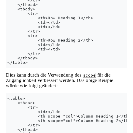
        </tr>

    </thead>

    <tbody>

        <tr>

            <th>Row Heading 1</th>

            <td></td>

            <td></td>

        </tr>

        <tr>

            <th>Row Heading 2</th>

            <td></td>

            <td></td>

        </tr>

    </tbody>

Dies kann durch die Verwendung des
für die
scope
Zugänglichkeit verbessert werden. Das obige Beispiel
würde wie folgt geändert:
<table>

    <thead>

        <tr>

            <td></td>

            <th scope="col">Column Heading 1</th>

            <th scope="col">Column Heading 2</th>

        </tr>

    </thead>
