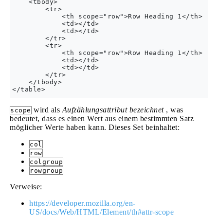
    <tbody>

        <tr>

            <th scope="row">Row Heading 1</th>

            <td></td>

            <td></td>

        </tr>

        <tr>

            <th scope="row">Row Heading 1</th>

            <td></td>

            <td></td>

        </tr>

    </tbody>

wird als
Aufzählungsattribut bezeichnet
, was
scope
bedeutet, dass es einen Wert aus einem bestimmten Satz
möglicher Werte haben kann. Dieses Set beinhaltet:
col
row
colgroup
rowgroup
Verweise:
https://developer.mozilla.org/en-
US/docs/Web/HTML/Element/th#attr-scope