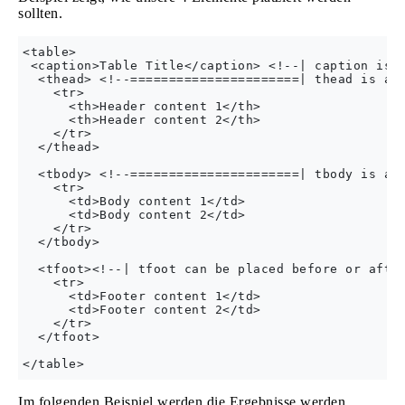
sollten.
<table>

 <caption>Table Title</caption> <!--| caption is t
  <thead> <!--======================| thead is aft
    <tr>

      <th>Header content 1</th> 

      <th>Header content 2</th>

    </tr>

  </thead>

  <tbody> <!--======================| tbody is aft
    <tr>

      <td>Body content 1</td>

      <td>Body content 2</td>

    </tr>

  </tbody>

  <tfoot><!--| tfoot can be placed before or afte
    <tr>

      <td>Footer content 1</td>

      <td>Footer content 2</td>

    </tr>

  </tfoot>

Im folgenden Beispiel werden die Ergebnisse werden