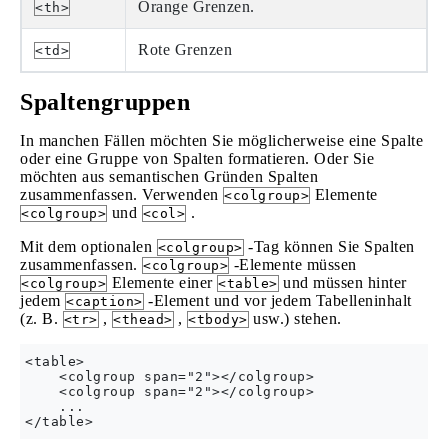
Orange Grenzen.
<th>
Rote Grenzen
<td>
Spaltengruppen
In manchen Fällen möchten Sie möglicherweise eine Spalte
oder eine Gruppe von Spalten formatieren. Oder Sie
möchten aus semantischen Gründen Spalten
zusammenfassen. Verwenden
Elemente
<colgroup>
und
.
<colgroup>
<col>
Mit dem optionalen
-Tag können Sie Spalten
<colgroup>
zusammenfassen.
-Elemente müssen
<colgroup>
Elemente einer
und müssen hinter
<colgroup>
<table>
jedem
-Element und vor jedem Tabelleninhalt
<caption>
(z. B.
,
,
usw.) stehen.
<tr>
<thead>
<tbody>
<table>

    <colgroup span="2"></colgroup>

    <colgroup span="2"></colgroup>

    ...
