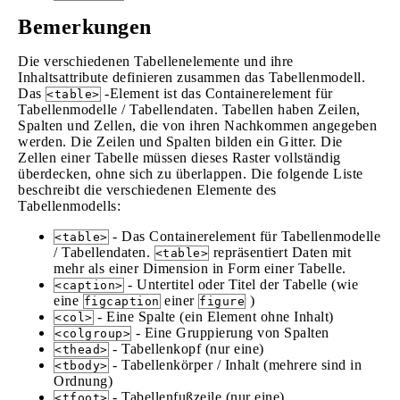
Bemerkungen
Die verschiedenen Tabellenelemente und ihre
Inhaltsattribute definieren zusammen das Tabellenmodell.
Das
-Element ist das Containerelement für
<table>
Tabellenmodelle / Tabellendaten. Tabellen haben Zeilen,
Spalten und Zellen, die von ihren Nachkommen angegeben
werden. Die Zeilen und Spalten bilden ein Gitter. Die
Zellen einer Tabelle müssen dieses Raster vollständig
überdecken, ohne sich zu überlappen. Die folgende Liste
beschreibt die verschiedenen Elemente des
Tabellenmodells:
- Das Containerelement für Tabellenmodelle
<table>
/ Tabellendaten.
repräsentiert Daten mit
<table>
mehr als einer Dimension in Form einer Tabelle.
- Untertitel oder Titel der Tabelle (wie
<caption>
eine
einer
)
figcaption
figure
- Eine Spalte (ein Element ohne Inhalt)
<col>
- Eine Gruppierung von Spalten
<colgroup>
- Tabellenkopf (nur eine)
<thead>
- Tabellenkörper / Inhalt (mehrere sind in
<tbody>
Ordnung)
- Tabellenfußzeile (nur eine)
<tfoot>