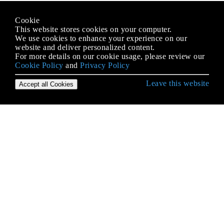
Cookie
This website stores cookies on your computer.
We use cookies to enhance your experience on our
website and deliver personalized content.
For more details on our cookie usage, please review our
Cookie Policy
and
Privacy Policy
Leave this website
Accept all Cookies
Erste Schritte mit HTML
Absätze
Anker und Hyperlinks
ARIE
Ausgabeelement
Auswahlmenü-Steuerelemente
Bemerkungen
Beschriftungselement