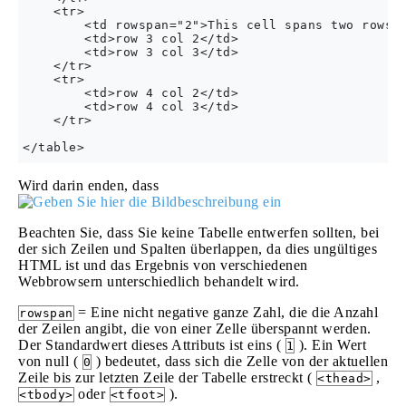
    <tr>

        <td rowspan="2">This cell spans two rows</
        <td>row 3 col 2</td>

        <td>row 3 col 3</td>

    </tr>

    <tr>

        <td>row 4 col 2</td>

        <td>row 4 col 3</td>

    </tr>

Wird darin enden, dass
Beachten Sie, dass Sie keine Tabelle entwerfen sollten, bei
der sich Zeilen und Spalten überlappen, da dies ungültiges
HTML ist und das Ergebnis von verschiedenen
Webbrowsern unterschiedlich behandelt wird.
= Eine nicht negative ganze Zahl, die die Anzahl
rowspan
der Zeilen angibt, die von einer Zelle überspannt werden.
Der Standardwert dieses Attributs ist eins (
). Ein Wert
1
von null (
) bedeutet, dass sich die Zelle von der aktuellen
0
Zeile bis zur letzten Zeile der Tabelle erstreckt (
,
<thead>
oder
).
<tbody>
<tfoot>