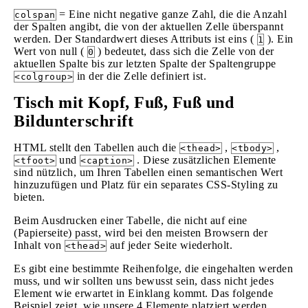
= Eine nicht negative ganze Zahl, die die Anzahl
colspan
der Spalten angibt, die von der aktuellen Zelle überspannt
werden. Der Standardwert dieses Attributs ist eins (
). Ein
1
Wert von null (
) bedeutet, dass sich die Zelle von der
0
aktuellen Spalte bis zur letzten Spalte der Spaltengruppe
in der die Zelle definiert ist.
<colgroup>
Tisch mit Kopf, Fuß, Fuß und
Bildunterschrift
HTML stellt den Tabellen auch die
,
,
<thead>
<tbody>
und
. Diese zusätzlichen Elemente
<tfoot>
<caption>
sind nützlich, um Ihren Tabellen einen semantischen Wert
hinzuzufügen und Platz für ein separates CSS-Styling zu
bieten.
Beim Ausdrucken einer Tabelle, die nicht auf eine
(Papierseite) passt, wird bei den meisten Browsern der
Inhalt von
auf jeder Seite wiederholt.
<thead>
Es gibt eine bestimmte Reihenfolge, die eingehalten werden
muss, und wir sollten uns bewusst sein, dass nicht jedes
Element wie erwartet in Einklang kommt. Das folgende
Beispiel zeigt, wie unsere 4 Elemente platziert werden