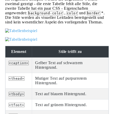
zweimal gezeigt - die erste Tabelle fehlt alle Stile, die
zweite Tabelle hat ein paar CSS - Eigenschaften
angewendet:
,
und
*.
background-color
color
border
Die Stile werden als visueller Leitfaden bereitgestellt und
sind kein wesentlicher Aspekt des vorliegenden Themas.
Element
Stile trifft zu
Gelber Text auf schwarzem
<caption>
Hintergrund.
Mutiger Text auf purpurrotem
<thead>
Hintergrund.
Text auf blauem Hintergrund.
<tbody>
Text auf grünem Hintergrund.
<tfoot>