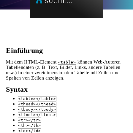
SUCHE…
Einführung
Mit dem HTML-Element
können Web-Autoren
<table>
Tabellendaten (z. B. Text, Bilder, Links, andere Tabellen
usw.) in einer zweidimensionalen Tabelle mit Zeilen und
Spalten von Zellen anzeigen.
Syntax
<table></table>
<thead></thead>
<tbody></tbody>
<tfoot></tfoot>
<tr></tr>
<th></th>
<td></td>