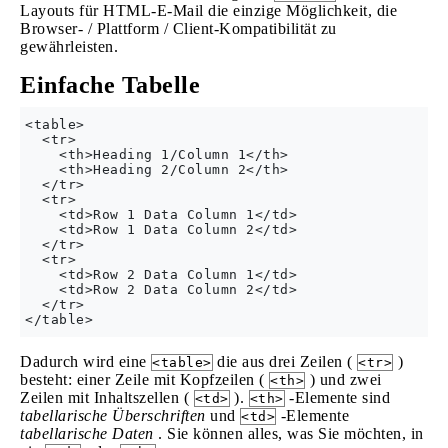
Layouts für HTML-E-Mail die einzige Möglichkeit, die
Browser- / Plattform / Client-Kompatibilität zu
gewährleisten.
Einfache Tabelle
<table>

  <tr>

    <th>Heading 1/Column 1</th>

    <th>Heading 2/Column 2</th>

  </tr>

  <tr>

    <td>Row 1 Data Column 1</td>

    <td>Row 1 Data Column 2</td>

  </tr>

  <tr>

    <td>Row 2 Data Column 1</td>

    <td>Row 2 Data Column 2</td>

  </tr>

Dadurch wird eine
die aus drei Zeilen (
)
<table>
<tr>
besteht: einer Zeile mit Kopfzeilen (
) und zwei
<th>
Zeilen mit Inhaltszellen (
).
-Elemente sind
<td>
<th>
tabellarische Überschriften
und
-Elemente
<td>
tabellarische Daten
. Sie können alles, was Sie möchten, in