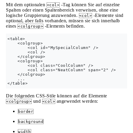
Mit dem optionalen
-Tag können Sie auf einzelne
<col>
Spalten oder einen Spaltenbereich verweisen, ohne eine
logische Gruppierung anzuwenden.
-Elemente sind
<col>
optional, aber falls vorhanden, müssen sie sich innerhalb
eines
-Elements befinden.
<colgroup>
<table>

    <colgroup>

        <col id="MySpecialColumn" />

        <col />

    </colgroup>

    <colgroup>

        <col class="CoolColumn" />

        <col class="NeatColumn" span="2" />

    </colgroup>

    ...

Die folgenden CSS-Stile können auf die Elemente
und
angewendet werden:
<colgroup>
<col>
border
background
width