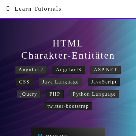
Learn Tutorials
HTML
Charakter-Entitäten
Angular 2
AngularJS
ASP.NET
CSS
Java Language
JavaScript
jQuery
PHP
Python Language
twitter-bootstrap