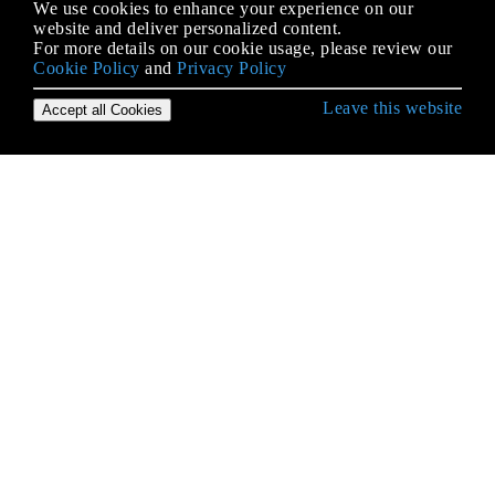
We use cookies to enhance your experience on our
website and deliver personalized content.
For more details on our cookie usage, please review our
Cookie Policy
and
Privacy Policy
Leave this website
Accept all Cookies
Erste Schritte mit HTML
Absätze
Anker und Hyperlinks
ARIE
Ausgabeelement
Auswahlmenü-Steuerelemente
Bemerkungen
Beschriftungselement
Bilder
Charakter-Entitäten