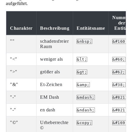
aufgeführt.
Nummer
der
Charakter
Beschreibung
Entitätsname
Entität
""
schadensfreier
&nbsp;
&#160;
Raum
"<"
weniger als
&lt;
&#60;
">"
größer als
&gt;
&#62;
"&"
Et-Zeichen
&amp;
&#38;
"-"
EM Dash
&mdash;
&#8212;
"-"
en dash
&ndash;
&#8211;
"©"
Urheberrechte
&copy;
&#169;
©