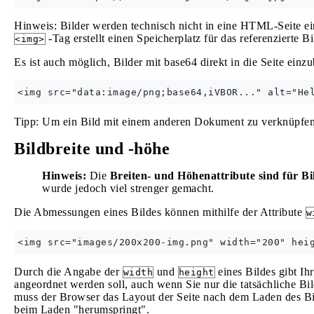
Hinweis: Bilder werden technisch nicht in eine HTML-Seite e
-Tag erstellt einen Speicherplatz für das referenzierte Bi
<img>
Es ist auch möglich, Bilder mit base64 direkt in die Seite einzu
Tipp: Um ein Bild mit einem anderen Dokument zu verknüpfen,
Bildbreite und -höhe
Hinweis:
Die
Breiten- und Höhenattribute sind für B
wurde jedoch viel strenger gemacht.
Die Abmessungen eines Bildes können mithilfe der Attribute
w
Durch die Angabe der
und
eines Bildes gibt Ih
width
height
angeordnet werden soll, auch wenn Sie nur die tatsächliche 
muss der Browser das Layout der Seite nach dem Laden des Bil
beim Laden "herumspringt".