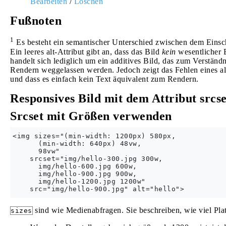
Bearbeiten
/
Löschen
Fußnoten
1
Es besteht ein semantischer Unterschied zwischen dem Einsch
Ein leeres alt-Attribut gibt an, dass das Bild
kein
wesentlicher Be
handelt sich lediglich um ein additives Bild, das zum Verständn
Rendern weggelassen werden. Jedoch zeigt das Fehlen eines alt -
und dass es einfach kein Text äquivalent zum Rendern.
Responsives Bild mit dem Attribut srcse
Srcset mit Größen verwenden
<img sizes="(min-width: 1200px) 580px,

      (min-width: 640px) 48vw,

      98vw"

    srcset="img/hello-300.jpg 300w,

      img/hello-600.jpg 600w,

      img/hello-900.jpg 900w,

      img/hello-1200.jpg 1200w"

sind wie Medienabfragen. Sie beschreiben, wie viel Plat
sizes