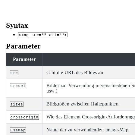
Syntax
<img src="" alt="">
Parameter
Parameter
Gibt die URL des Bildes an
src
Bilder zur Verwendung in verschiedenen Si
srcset
usw.)
Bildgrößen zwischen Haltepunkten
sizes
Wie das Element Crossorigin-Anforderunge
crossorigin
Name der zu verwendenden Image-Map
usemap