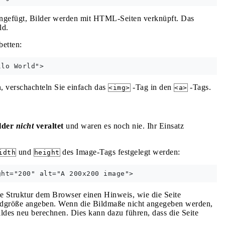
ingefügt, Bilder werden mit HTML-Seiten verknüpft. Das
ld.
betten:
 verschachteln Sie einfach das
-Tag in den
-Tags.
<img>
<a>
ilder
nicht
veraltet
und waren es noch nie. Ihr Einsatz
und
des Image-Tags festgelegt werden:
idth
height
re Struktur dem Browser einen Hinweis, wie die Seite
Bildgröße angeben. Wenn die Bildmaße nicht angegeben werden,
des neu berechnen. Dies kann dazu führen, dass die Seite