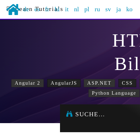
Learn Tutorials
de
es
fr
hi
it
nl
pl
ru
sv
ja
ko
H
Bi
Angular 2
AngularJS
ASP.NET
CSS
Python Language
SUCHE…