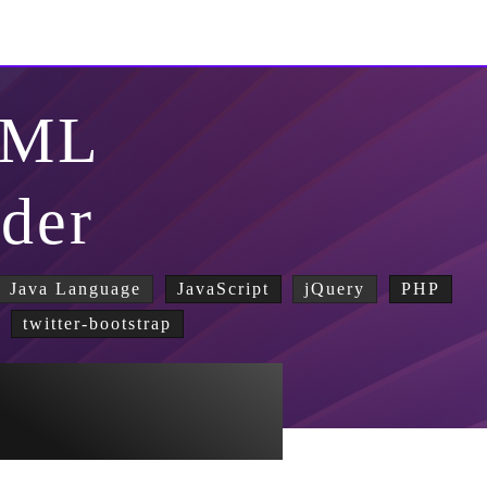
TML
lder
Java Language
JavaScript
jQuery
PHP
twitter-bootstrap