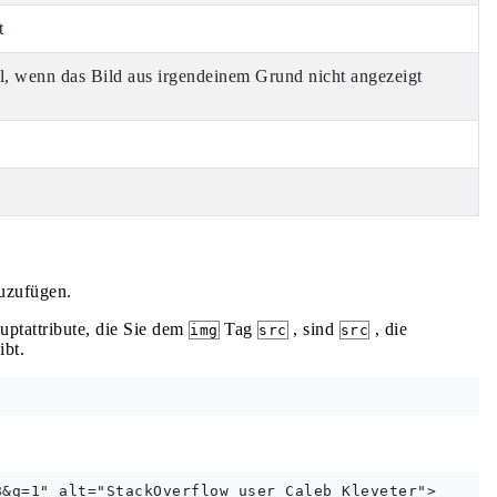
t
ll, wenn das Bild aus irgendeinem Grund nicht angezeigt
zuzufügen.
ptattribute, die Sie dem
Tag
, sind
, die
img
src
src
ibt.