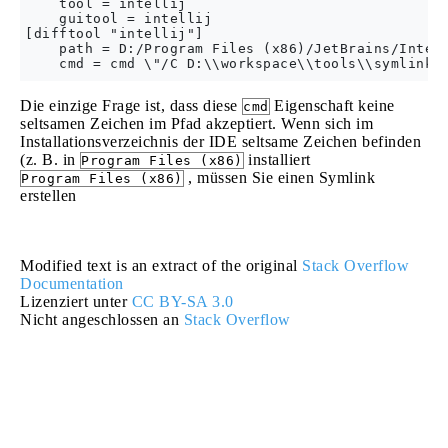
    tool = intellij

    guitool = intellij

[difftool "intellij"]

    path = D:/Program Files (x86)/JetBrains/Intell
Die einzige Frage ist, dass diese
Eigenschaft keine
cmd
seltsamen Zeichen im Pfad akzeptiert. Wenn sich im
Installationsverzeichnis der IDE seltsame Zeichen befinden
(z. B. in
installiert
Program Files (x86)
, müssen Sie einen Symlink
Program Files (x86)
erstellen
Modified text is an extract of the original
Stack Overflow
Documentation
Lizenziert unter
CC BY-SA 3.0
Nicht angeschlossen an
Stack Overflow