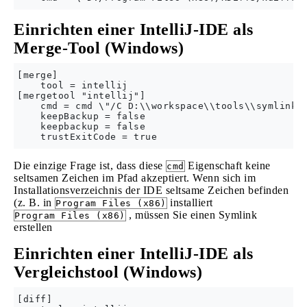
Einrichten einer IntelliJ-IDE als
Merge-Tool (Windows)
[merge]

    tool = intellij

[mergetool "intellij"]

    cmd = cmd \"/C D:\\workspace\\tools\\symlink\
    keepBackup = false

    keepbackup = false

Die einzige Frage ist, dass diese
Eigenschaft keine
cmd
seltsamen Zeichen im Pfad akzeptiert. Wenn sich im
Installationsverzeichnis der IDE seltsame Zeichen befinden
(z. B. in
installiert
Program Files (x86)
, müssen Sie einen Symlink
Program Files (x86)
erstellen
Einrichten einer IntelliJ-IDE als
Vergleichstool (Windows)
[diff]
