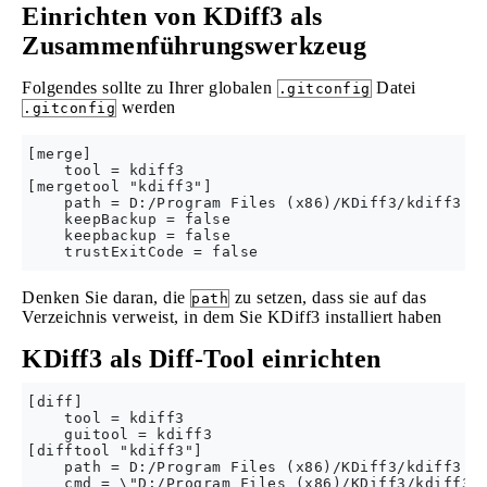
Einrichten von KDiff3 als
Zusammenführungswerkzeug
Folgendes sollte zu Ihrer globalen
Datei
.gitconfig
werden
.gitconfig
[merge]

    tool = kdiff3

[mergetool "kdiff3"]

    path = D:/Program Files (x86)/KDiff3/kdiff3.ex
    keepBackup = false

    keepbackup = false

Denken Sie daran, die
zu setzen, dass sie auf das
path
Verzeichnis verweist, in dem Sie KDiff3 installiert haben
KDiff3 als Diff-Tool einrichten
[diff]

    tool = kdiff3

    guitool = kdiff3

[difftool "kdiff3"]

    path = D:/Program Files (x86)/KDiff3/kdiff3.ex